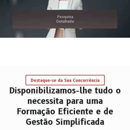
Desenvolvimento
Pesquisa
sob Medida
Detalhada
Plataforma de
Ensino Online
Marketing Digital
Integração
Portal de
Email marketing
Formações
com CRMs
Destaque-se da Sua Concorrência
Disponibilizamos-lhe tudo o
necessita para uma
Formação Eficiente e de
Gestão Simplificada