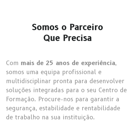
todo o mundo, e Portugal não é uma
exceção a essa tendência. Entre as
variadas ofertas de entretenimento, o
Somos o Parceiro
lebull casino
se destaca como uma
plataforma confiável e inovadora,
Que Precisa
trazendo aos seus usuários uma
experiência de jogo única e segura.
Com uma crescente popularidade, o
Com
mais de 25 anos de experiência
,
lebull casino oferece uma ampla gama de
somos uma equipa profissional e
jogos que vão desde as tradicionais slots
multidisciplinar pronta para desenvolver
até os mais sofisticados jogos de mesa.
soluções integradas para o seu Centro de
Além disso, a plataforma é conhecida por
seu compromisso em garantir um
Formação. Procure-nos para garantir a
ambiente de jogo justo e seguro para
segurança, estabilidade e rentabilidade
seus usuários.
de trabalho na sua instituição.
Função
Descrição