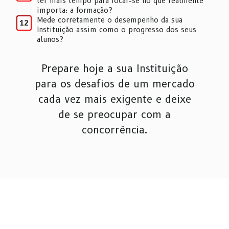
ter mais tempo para focar-se no que realmente
importa: a formação?
Mede corretamente o desempenho da sua
12
Instituição assim como o progresso dos seus
alunos?
Prepare hoje a sua Instituição
para os desafios de um mercado
cada vez mais exigente e deixe
de se preocupar com a
concorrência.
Explorando o Mundo
do Lebull Casino
Online
O universo dos cassinos online tem
conquistado cada vez mais adeptos em