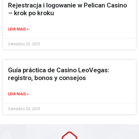
Rejestracja i logowanie w Pelican Casino
– krok po kroku
LEIA MAIS »
Setembro 25, 2015
Guía práctica de Casino LeoVegas:
registro, bonos y consejos
LEIA MAIS »
Setembro 25, 2015