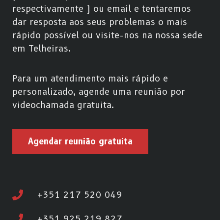
respectivamente ) ou email e tentaremos
dar resposta aos seus problemas o mais
rápido possível ou visite-nos na nossa sede
em Telheiras.
Para um atendimento mais rápido e
personalizado, agende uma reunião por
videochamada gratuita.
Agendar reunião gratuita
+351 217 520 049
+351 925 219 827