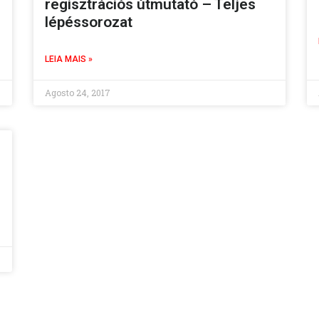
regisztrációs útmutató – Teljes
lépéssorozat
LEIA MAIS »
Agosto 24, 2017