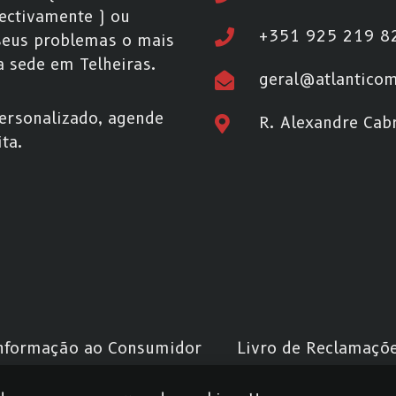
pectivamente ) ou
+351 925 219 8
 seus problemas o mais
a sede em Telheiras.
geral@atlanticom
ersonalizado, agende
R. Alexandre Cab
ta.
nformação ao Consumidor
Livro de Reclamaçõ