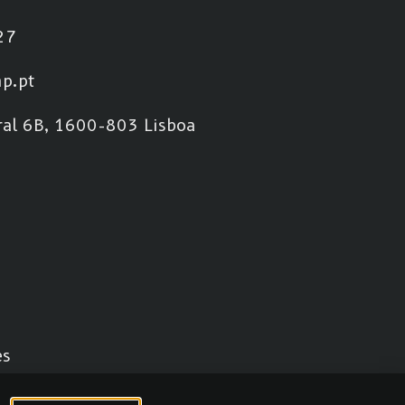
27
p.pt
ral 6B, 1600-803 Lisboa
es