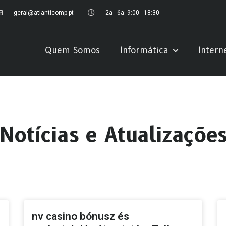
geral@atlanticomp.pt
2a - 6a: 9:00 - 18:30
Quem Somos
Informática
Intern
Notícias e Atualizaçõe
nv casino bónusz és