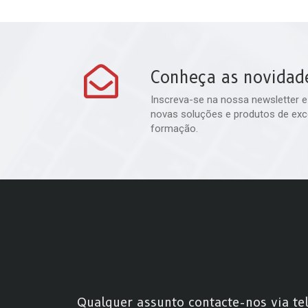
Conheça as novidad
Inscreva-se na nossa newsletter e
novas soluções e produtos de exce
formação.
Qualquer assunto contacte-nos via te