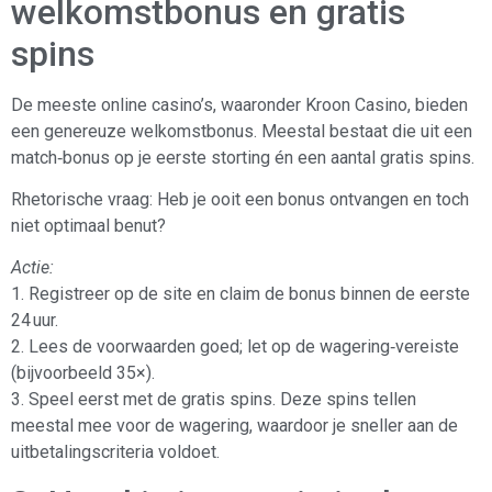
welkomstbonus en gratis
spins
De meeste online casino’s, waaronder Kroon Casino, bieden
een genereuze welkomstbonus. Meestal bestaat die uit een
match‑bonus op je eerste storting én een aantal gratis spins.
Rhetorische vraag: Heb je ooit een bonus ontvangen en toch
niet optimaal benut?
Actie:
1. Registreer op de site en claim de bonus binnen de eerste
24 uur.
2. Lees de voorwaarden goed; let op de wagering‑vereiste
(bijvoorbeeld 35×).
3. Speel eerst met de gratis spins. Deze spins tellen
meestal mee voor de wagering, waardoor je sneller aan de
uitbetalingscriteria voldoet.