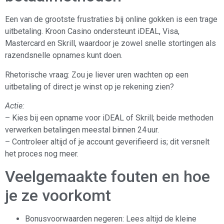
Een van de grootste frustraties bij online gokken is een trage
uitbetaling. Kroon Casino ondersteunt iDEAL, Visa,
Mastercard en Skrill, waardoor je zowel snelle stortingen als
razendsnelle opnames kunt doen.
Rhetorische vraag: Zou je liever uren wachten op een
uitbetaling of direct je winst op je rekening zien?
Actie:
– Kies bij een opname voor iDEAL of Skrill; beide methoden
verwerken betalingen meestal binnen 24 uur.
– Controleer altijd of je account geverifieerd is; dit versnelt
het proces nog meer.
Veelgemaakte fouten en hoe
je ze voorkomt
Bonusvoorwaarden negeren: Lees altijd de kleine