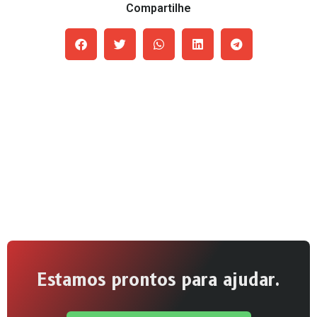
Compartilhe
Estamos prontos para ajudar.