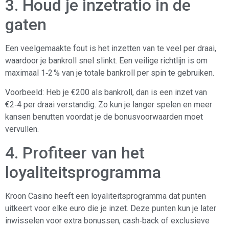
3. Houd je inzetratio in de
gaten
Een veelgemaakte fout is het inzetten van te veel per draai,
waardoor je bankroll snel slinkt. Een veilige richtlijn is om
maximaal 1‑2 % van je totale bankroll per spin te gebruiken.
Voorbeeld: Heb je €200 als bankroll, dan is een inzet van
€2‑4 per draai verstandig. Zo kun je langer spelen en meer
kansen benutten voordat je de bonusvoorwaarden moet
vervullen.
4. Profiteer van het
loyaliteitsprogramma
Kroon Casino heeft een loyaliteitsprogramma dat punten
uitkeert voor elke euro die je inzet. Deze punten kun je later
inwisselen voor extra bonussen, cash‑back of exclusieve