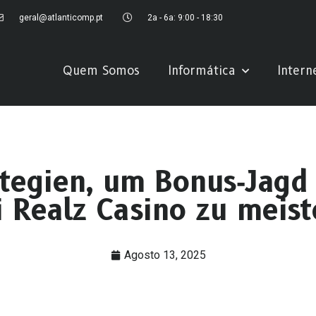
geral@atlanticomp.pt
2a - 6a: 9:00 - 18:30
Quem Somos
Informática
Intern
tegien, um Bonus‑Jagd 
i Realz Casino zu meist
Agosto 13, 2025