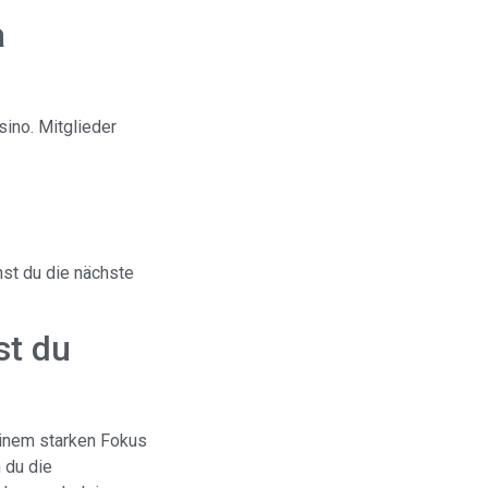
a
sino. Mitglieder
hst du die nächste
st du
inem starken Fokus
 du die