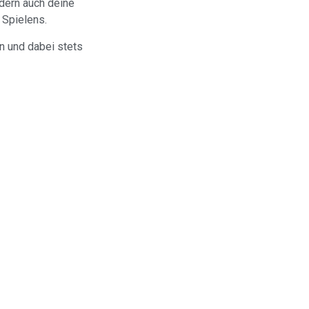
ndern auch deine
 Spielens.
en und dabei stets