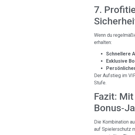
7. Profit
Sicherhei
Wenn du regelmäßig 
erhalten:
Schnellere 
Exklusive B
Persönliche
Der Aufstieg im VIP
Stufe.
Fazit: Mi
Bonus‑Jag
Die Kombination a
auf Spielerschutz 