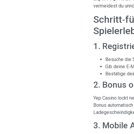
vermeidest du unnö
Schritt‑f
Spielerle
1. Registr
Besuche die St
Gib deine E‑M
Bestätige dei
2. Bonus o
Yep Casino lockt ne
Bonus automatisch i
Ladegeschwindigkei
3. Mobile 