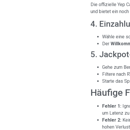
Die offizielle Yep 
und bietet ein noch
4. Einzah
Wähle eine sc
Der
Willkom
5. Jackpot
Gehe zum Bere
Filtere nach 
Starte das Sp
Häufige F
Fehler 1:
Igno
um Latenz zu 
Fehler 2:
Kein
hohen Verlust