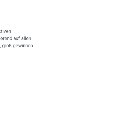
ktiven
ierend auf allen
en, groß gewinnen