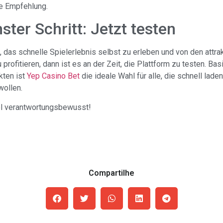
re Empfehlung.
ster Schritt: Jetzt testen
, das schnelle Spielerlebnis selbst zu erleben und von den attra
rofitieren, dann ist es an der Zeit, die Plattform zu testen. Bas
kten ist
Yep Casino Bet
die ideale Wahl für alle, die schnell lad
wollen.
iel verantwortungsbewusst!
Compartilhe