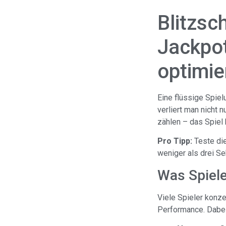
Blitzsc
Jackpot
optimie
Eine flüssige Spie
verliert man nicht 
zählen – das Spiel
Pro Tipp:
Teste die
weniger als drei Sek
Was Spiele
Viele Spieler konze
Performance. Dabei