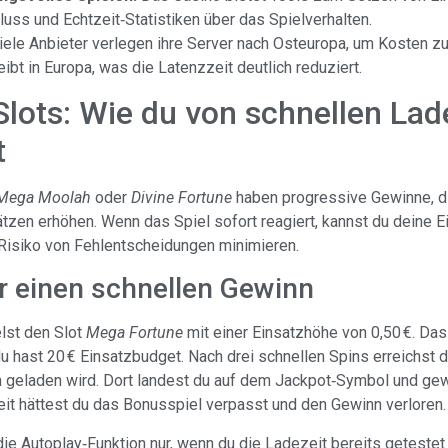
uss und Echtzeit‑Statistiken über das Spielverhalten.
ele Anbieter verlegen ihre Server nach Osteuropa, um Kosten zu
ibt in Europa, was die Latenzzeit deutlich reduziert.
lots: Wie du von schnellen Lad
t
Mega Moolah
oder
Divine Fortune
haben progressive Gewinne, di
tzen erhöhen. Wenn das Spiel sofort reagiert, kannst du deine E
 Risiko von Fehlentscheidungen minimieren.
ür einen schnellen Gewinn
ielst den Slot
Mega Fortune
mit einer Einsatzhöhe von 0,50 €. Das 
u hast 20 € Einsatzbudget. Nach drei schnellen Spins erreichst 
n geladen wird. Dort landest du auf dem Jackpot‑Symbol und gew
eit hättest du das Bonusspiel verpasst und den Gewinn verloren.
ie Autoplay‑Funktion nur, wenn du die Ladezeit bereits getestet