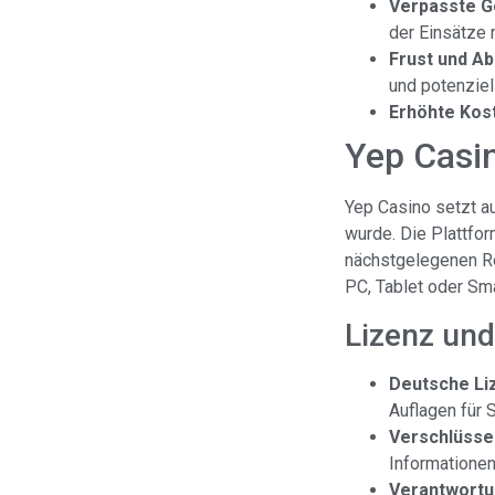
Verpasste G
der Einsätze r
Frust und Ab
und potenziel
Erhöhte Kos
Yep Casin
Yep Casino setzt au
wurde. Die Plattfo
nächstgelegenen Re
PC, Tablet oder Sm
Lizenz und
Deutsche Li
Auflagen für S
Verschlüsse
Informationen
Verantwortu