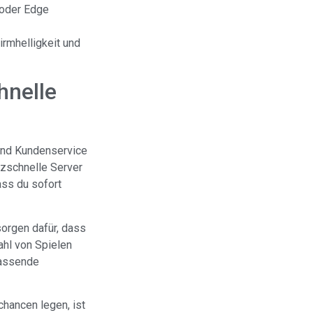
 oder Edge
irmhelligkeit und
hnelle
 und Kundenservice
tzschnelle Server
ss du sofort
sorgen dafür, dass
ahl von Spielen
passende
chancen legen, ist