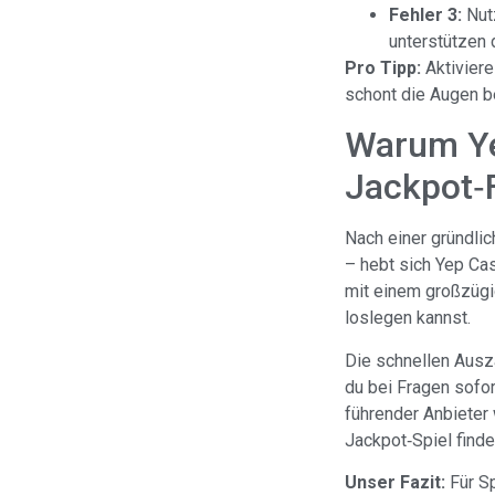
Fehler 3:
Nut
unterstützen 
Pro Tipp:
Aktiviere
schont die Augen b
Warum Ye
Jackpot‑F
Nach einer gründlic
– hebt sich Yep Cas
mit einem großzüg
loslegen kannst.
Die schnellen Ausza
du bei Fragen sofor
führender Anbieter
Jackpot‑Spiel finde
Unser Fazit:
Für Sp