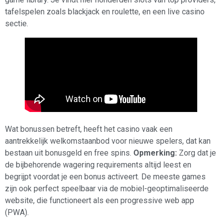
tafelspelen zoals blackjack en roulette, en een live casino
sectie.
Wat bonussen betreft, heeft het casino vaak een
aantrekkelijk welkomstaanbod voor nieuwe spelers, dat kan
bestaan uit bonusgeld en free spins.
Opmerking:
Zorg dat je
de bijbehorende wagering requirements altijd leest en
begrijpt voordat je een bonus activeert. De meeste games
zijn ook perfect speelbaar via de mobiel-geoptimaliseerde
website, die functioneert als een progressive web app
(PWA).