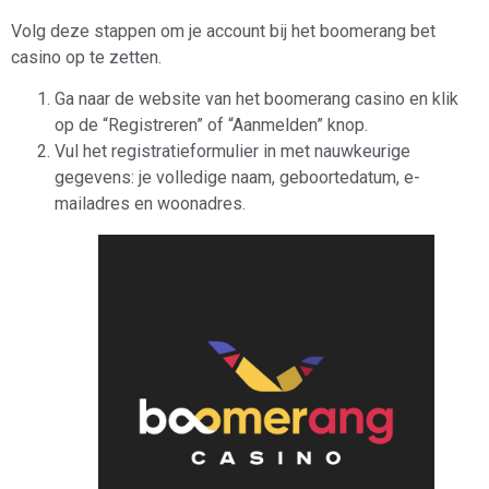
Volg deze stappen om je account bij het boomerang bet
casino op te zetten.
Ga naar de website van het boomerang casino en klik
op de “Registreren” of “Aanmelden” knop.
Vul het registratieformulier in met nauwkeurige
gegevens: je volledige naam, geboortedatum, e-
mailadres en woonadres.