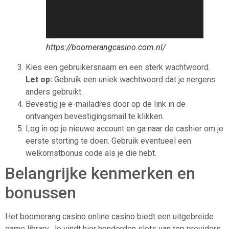
https://boomerangcasino.com.nl/
Kies een gebruikersnaam en een sterk wachtwoord.
Let op:
Gebruik een uniek wachtwoord dat je nergens
anders gebruikt.
Bevestig je e-mailadres door op de link in de
ontvangen bevestigingsmail te klikken.
Log in op je nieuwe account en ga naar de cashier om je
eerste storting te doen. Gebruik eventueel een
welkomstbonus code als je die hebt.
Belangrijke kenmerken en
bonussen
Het boomerang casino online casino biedt een uitgebreide
game library. Je vindt hier honderden slots van top providers,