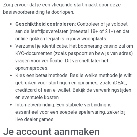
Zorg ervoor dat je een vliegende start maakt door deze
basisvoorbereiding te doorlopen.
Geschiktheid controleren:
Controleer of je voldoet
aan de leeftijdsvereisten (meestal 18+ of 21+) en dat
online gokken legaal is in jouw woonplaats.
Verzamel je identificatie: Het boomerang casino zal om
KYC-documenten (zoals paspoort en bewijs van adres)
vragen voor verificatie. Dit versnelt later het
opnameproces.
Kies een betaalmethode: Beslis welke methode je wilt
gebruiken voor stortingen en opnames, zoals iDEAL,
creditcard of een e-wallet. Bekijk de verwerkingstijden
en eventuele kosten.
Internetverbinding: Een stabiele verbinding is
essentieel voor een soepele spelervaring, zeker bij
live dealer games.
Je account aanmaken