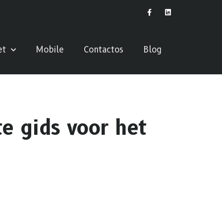
et
Mobile
Contactos
Blog
e gids voor het