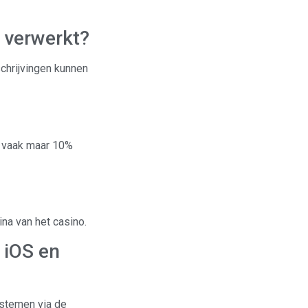
 verwerkt?
chrijvingen kunnen
e vaak maar 10%
na van het casino.
 iOS en
ystemen via de