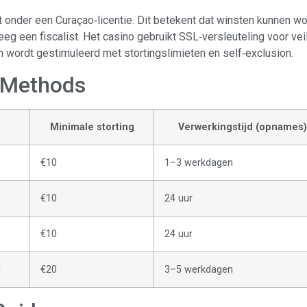
 onder een Curaçao‑licentie. Dit betekent dat winsten kunnen wo
eeg een fiscalist. Het casino gebruikt SSL‑versleuteling voor veil
 wordt gestimuleerd met stortingslimieten en self‑exclusion.
 Methods
Minimale storting
Verwerkingstijd (opnames)
€10
1–3 werkdagen
€10
24 uur
€10
24 uur
g
€20
3–5 werkdagen