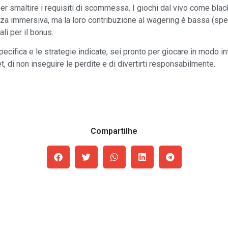
per smaltire i requisiti di scommessa. I giochi dal vivo come blac
nza immersiva, ma la loro contribuzione al wagering è bassa (sp
li per il bonus.
ecifica e le strategie indicate, sei pronto per giocare in modo in
, di non inseguire le perdite e di divertirti responsabilmente.
Compartilhe