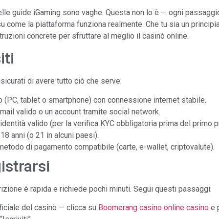
elle guide iGaming sono vaghe. Questa non lo è — ogni passaggio
su come la piattaforma funziona realmente. Che tu sia un principi
struzioni concrete per sfruttare al meglio il casinò online.
iti
ssicurati di avere tutto ciò che serve:
o (PC, tablet o smartphone) con connessione internet stabile.
mail valido o un account tramite social network.
entità valido (per la verifica KYC obbligatoria prima del primo p
18 anni (o 21 in alcuni paesi).
metodo di pagamento compatibile (carte, e-wallet, criptovalute).
strarsi
rizione è rapida e richiede pochi minuti. Segui questi passaggi:
fficiale del casinò — clicca su
Boomerang casino online casino
e 