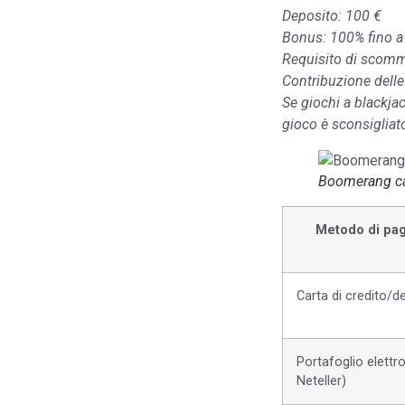
Deposito: 100 €
Bonus: 100% fino a
Requisito di scomm
Contribuzione delle
Se giochi a blackjac
gioco è sconsigliato
Boomerang ca
Metodo di pa
Carta di credito/d
Portafoglio elettron
Neteller)