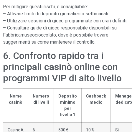
Per mitigare questi rischi, è consigliabile:
– Attivare limiti di deposito giornalieri o settimanali.
– Utilizzare sessioni di gioco programmate con orari definiti.
– Consultare guide di gioco responsabile disponibili su
Fabbricamuseocioccolato, dove è possibile trovare
suggerimenti su come mantenere il controllo.
6. Confronto rapido tra i
principali casinò online con
programmi VIP di alto livello
Nome
Numero
Deposito
Cashback
Manage
casinò
di livelli
minimo
medio
dedicat
per
livello 1
CasinoA
6
500 €
10 %
Sì