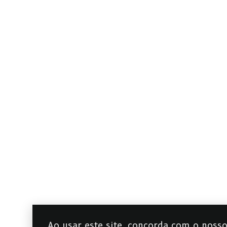
Ao usar este site, concorda com o noss