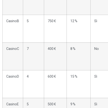
CasinoB
5
750 €
12 %
Sì
CasinoC
7
400 €
8 %
No
CasinoD
4
600 €
15 %
Sì
CasinoE
5
500 €
9 %
Sì