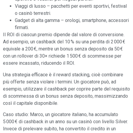
Viaggi di lusso – pacchetti per eventi sportivi, festival
o casinò terrestri.
Gadget di alta gamma – orologi, smartphone, accessori
firmati.
Il ROI di ciascun premio dipende dal valore di conversione.
Ad esempio, un cashback del 10 % su una perdita di 2 000 €
equivale a 200 €, mentre un bonus senza deposito da 50 €
con un rollover di 30× richiede 1 500 € di scommesse per
essere incassato, riducendo il ROI.
Una strategia efficace è il reward stacking, cioè combinare
più offerte senza violare i termini. Un giocatore può, ad
esempio, utilizzare il cashback per coprire parte del requisito
di scommessa di un bonus senza deposito, massimizzando
così il capitale disponibile.
Caso studio: Marco, un giocatore italiano, ha accumulato
5 000 € di cashback in un anno su un casinò con livello Silver.
Invece di prelevare subito, ha convertito il credito in un