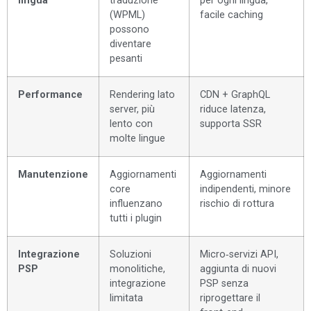
lingua
traduzione
per ogni lingua,
(WPML)
facile caching
possono
diventare
pesanti
Performance
Rendering lato
CDN + GraphQL
server, più
riduce latenza,
lento con
supporta SSR
molte lingue
Manutenzione
Aggiornamenti
Aggiornamenti
core
indipendenti, minore
influenzano
rischio di rottura
tutti i plugin
Integrazione
Soluzioni
Micro‑servizi API,
PSP
monolitiche,
aggiunta di nuovi
integrazione
PSP senza
limitata
riprogettare il