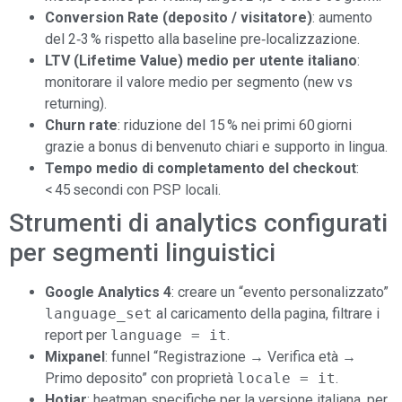
Conversion Rate (deposito / visitatore)
: aumento
del 2‑3 % rispetto alla baseline pre‑localizzazione.
LTV (Lifetime Value) medio per utente italiano
:
monitorare il valore medio per segmento (new vs
returning).
Churn rate
: riduzione del 15 % nei primi 60 giorni
grazie a bonus di benvenuto chiari e supporto in lingua.
Tempo medio di completamento del checkout
:
< 45 secondi con PSP locali.
Strumenti di analytics configurati
per segmenti linguistici
Google Analytics 4
: creare un “evento personalizzato”
language_set
al caricamento della pagina, filtrare i
report per
language = it
.
Mixpanel
: funnel “Registrazione → Verifica età →
Primo deposito” con proprietà
locale = it
.
Hotjar
: heatmap specifiche per la versione italiana, per