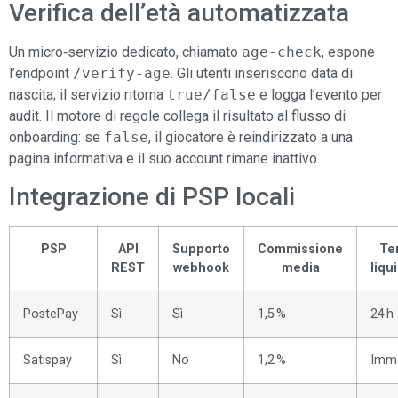
Verifica dell’età automatizzata
Un micro‑servizio dedicato, chiamato
age-check
, espone
l’endpoint
/verify-age
. Gli utenti inseriscono data di
nascita; il servizio ritorna
true/false
e logga l’evento per
audit. Il motore di regole collega il risultato al flusso di
onboarding: se
false
, il giocatore è reindirizzato a una
pagina informativa e il suo account rimane inattivo.
Integrazione di PSP locali
PSP
API
Supporto
Commissione
Te
REST
webhook
media
liqu
PostePay
Sì
Sì
1,5 %
24 h
Satispay
Sì
No
1,2 %
Imm