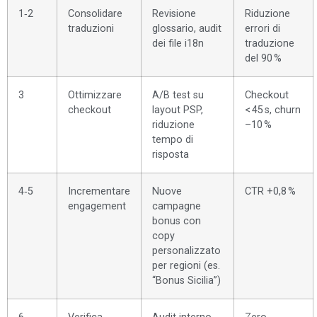
1‑2
Consolidare
Revisione
Riduzione
traduzioni
glossario, audit
errori di
dei file i18n
traduzione
del 90 %
3
Ottimizzare
A/B test su
Checkout
checkout
layout PSP,
< 45 s, churn
riduzione
–10 %
tempo di
risposta
4‑5
Incrementare
Nuove
CTR +0,8 %
engagement
campagne
bonus con
copy
personalizzato
per regioni (es.
“Bonus Sicilia”)