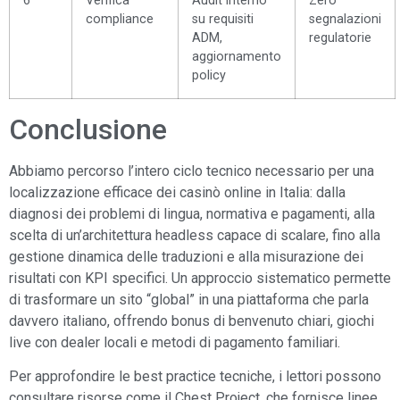
6
Verifica
Audit interno
Zero
compliance
su requisiti
segnalazioni
ADM,
regulatorie
aggiornamento
policy
Conclusione
Abbiamo percorso l’intero ciclo tecnico necessario per una
localizzazione efficace dei casinò online in Italia: dalla
diagnosi dei problemi di lingua, normativa e pagamenti, alla
scelta di un’architettura headless capace di scalare, fino alla
gestione dinamica delle traduzioni e alla misurazione dei
risultati con KPI specifici. Un approccio sistematico permette
di trasformare un sito “global” in una piattaforma che parla
davvero italiano, offrendo bonus di benvenuto chiari, giochi
live con dealer locali e metodi di pagamento familiari.
Per approfondire le best practice tecniche, i lettori possono
consultare risorse come il Chest Project, che fornisce linee