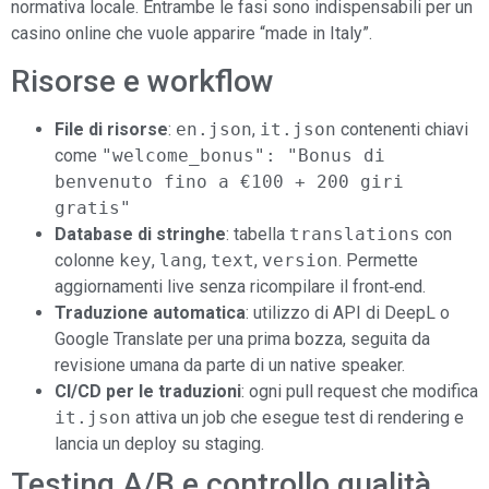
normativa locale. Entrambe le fasi sono indispensabili per un
casino online che vuole apparire “made in Italy”.
Risorse e workflow
File di risorse
:
en.json
,
it.json
contenenti chiavi
come
"welcome_bonus": "Bonus di
benvenuto fino a €100 + 200 giri
gratis"
Database di stringhe
: tabella
translations
con
colonne
key
,
lang
,
text
,
version
. Permette
aggiornamenti live senza ricompilare il front‑end.
Traduzione automatica
: utilizzo di API di DeepL o
Google Translate per una prima bozza, seguita da
revisione umana da parte di un native speaker.
CI/CD per le traduzioni
: ogni pull request che modifica
it.json
attiva un job che esegue test di rendering e
lancia un deploy su staging.
Testing A/B e controllo qualità