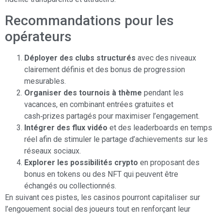
Recommandations pour les
opérateurs
Déployer des clubs structurés
avec des niveaux
clairement définis et des bonus de progression
mesurables.
Organiser des tournois à thème
pendant les
vacances, en combinant entrées gratuites et
cash‑prizes partagés pour maximiser l’engagement.
Intégrer des flux vidéo
et des leaderboards en temps
réel afin de stimuler le partage d’achievements sur les
réseaux sociaux.
Explorer les possibilités crypto
en proposant des
bonus en tokens ou des NFT qui peuvent être
échangés ou collectionnés.
En suivant ces pistes, les casinos pourront capitaliser sur
l’engouement social des joueurs tout en renforçant leur