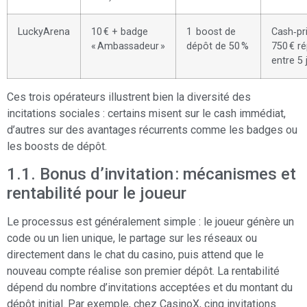
LuckyArena
10 € + badge
1 boost de
Cash‑pr
« Ambassadeur »
dépôt de 50 %
750 € ré
entre 5
Ces trois opérateurs illustrent bien la diversité des
incitations sociales : certains misent sur le cash immédiat,
d’autres sur des avantages récurrents comme les badges ou
les boosts de dépôt.
1.1. Bonus d’invitation : mécanismes et
rentabilité pour le joueur
Le processus est généralement simple : le joueur génère un
code ou un lien unique, le partage sur les réseaux ou
directement dans le chat du casino, puis attend que le
nouveau compte réalise son premier dépôt. La rentabilité
dépend du nombre d’invitations acceptées et du montant du
dépôt initial. Par exemple, chez CasinoX, cinq invitations