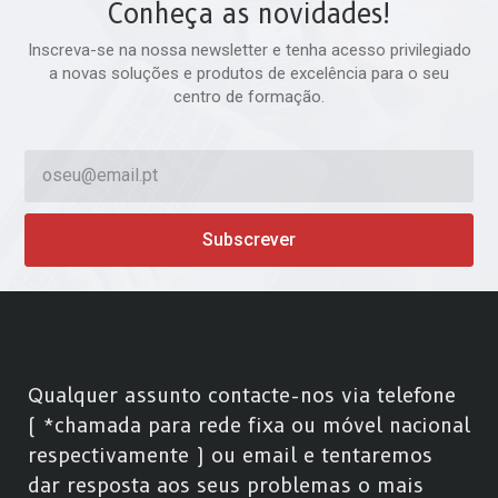
Conheça as novidades!
Inscreva-se na nossa newsletter e tenha acesso privilegiado
a novas soluções e produtos de excelência para o seu
centro de formação.
Subscrever
Qualquer assunto contacte-nos via telefone
( *chamada para rede fixa ou móvel nacional
respectivamente ) ou email e tentaremos
dar resposta aos seus problemas o mais