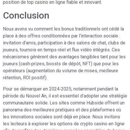
position de top casino en ligne fiable et innovant.
Conclusion
Nous avons vu comment les bonus traditionnels ont cédé la
place à des offres conditionnées par l’interaction sociale :
invitation d’amis, participation à des salons de chat, clubs de
joueurs, tournois en temps réel et flux vidéo intégrés. Ces
mécanismes génèrent des avantages tangibles tant pour les
joueurs (cash‑prizes, boosts de dépôt, NFT) que pour les
opérateurs (augmentation du volume de mises, meilleure
rétention, ROI positif).
Pour se démarquer en 2024‑2025, notamment pendant la
période du Nouvel An, il est essentiel d’adopter une stratégie
communautaire solide. Les sites comme Hubside offrent un
panorama des meilleures pratiques et des plateformes où
les innovations sociales sont déjà en place. Nous invitons
les lecteurs à explorer les options de crypto casino en ligne