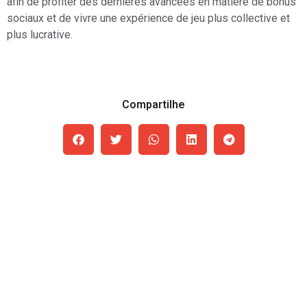
afin de profiter des dernières avancées en matière de bonus
sociaux et de vivre une expérience de jeu plus collective et
plus lucrative.
Compartilhe