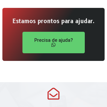
Estamos prontos para ajudar.
Precisa de ajuda?