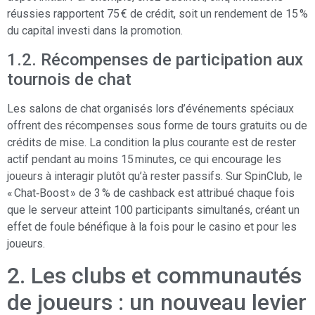
réussies rapportent 75 € de crédit, soit un rendement de 15 %
du capital investi dans la promotion.
1.2. Récompenses de participation aux
tournois de chat
Les salons de chat organisés lors d’événements spéciaux
offrent des récompenses sous forme de tours gratuits ou de
crédits de mise. La condition la plus courante est de rester
actif pendant au moins 15 minutes, ce qui encourage les
joueurs à interagir plutôt qu’à rester passifs. Sur SpinClub, le
« Chat‑Boost » de 3 % de cashback est attribué chaque fois
que le serveur atteint 100 participants simultanés, créant un
effet de foule bénéfique à la fois pour le casino et pour les
joueurs.
2. Les clubs et communautés
de joueurs : un nouveau levier