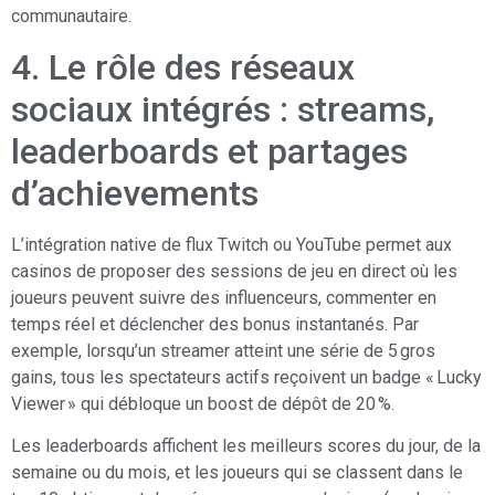
communautaire.
4. Le rôle des réseaux
sociaux intégrés : streams,
leaderboards et partages
d’achievements
L’intégration native de flux Twitch ou YouTube permet aux
casinos de proposer des sessions de jeu en direct où les
joueurs peuvent suivre des influenceurs, commenter en
temps réel et déclencher des bonus instantanés. Par
exemple, lorsqu’un streamer atteint une série de 5 gros
gains, tous les spectateurs actifs reçoivent un badge « Lucky
Viewer » qui débloque un boost de dépôt de 20 %.
Les leaderboards affichent les meilleurs scores du jour, de la
semaine ou du mois, et les joueurs qui se classent dans le