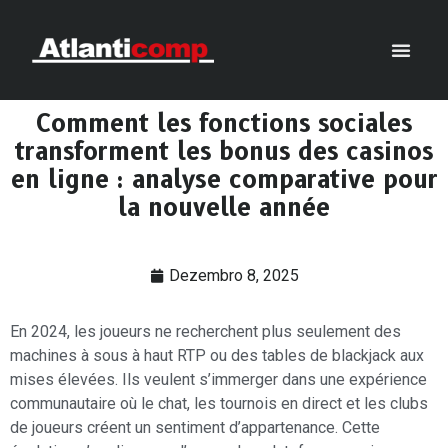
Comment les fonctions sociales
transforment les bonus des casinos
en ligne : analyse comparative pour
la nouvelle année
Dezembro 8, 2025
En 2024, les joueurs ne recherchent plus seulement des
machines à sous à haut RTP ou des tables de blackjack aux
mises élevées. Ils veulent s’immerger dans une expérience
communautaire où le chat, les tournois en direct et les clubs
de joueurs créent un sentiment d’appartenance. Cette