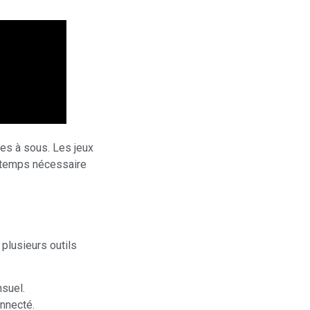
nes à sous. Les jeux
e temps nécessaire
plusieurs outils
suel.
nnecté.