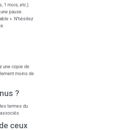
 1 mois, etc.).
 une pause.
able ». N’hésitez
e.
ez une copie de
éralement moins de
onus ?
 les termes du
s associés.
 de ceux