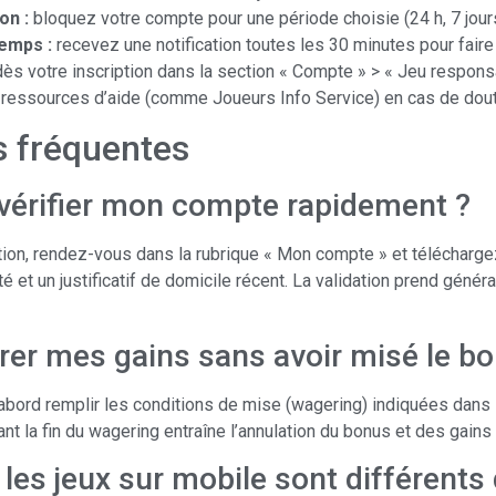
on :
bloquez votre compte pour une période choisie (24 h, 7 jours,
emps :
recevez une notification toutes les 30 minutes pour faire
dès votre inscription dans la section « Compte » > « Jeu respons
s ressources d’aide (comme Joueurs Info Service) en cas de dout
s fréquentes
érifier mon compte rapidement ?
tion, rendez-vous dans la rubrique « Mon compte » et télécharg
ité et un justificatif de domicile récent. La validation prend gén
tirer mes gains sans avoir misé le b
abord remplir les conditions de mise (wagering) indiquées dans
ant la fin du wagering entraîne l’annulation du bonus et des gain
 les jeux sur mobile sont différents