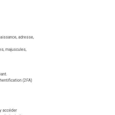
naissance, adresse,
es, majuscules,
ant.
entification (2FA)
 y accéder