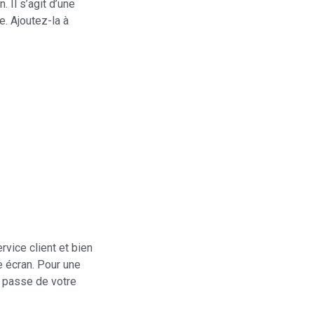
 Il s’agit d’une
. Ajoutez-la à
ervice client et bien
re écran. Pour une
e passe de votre