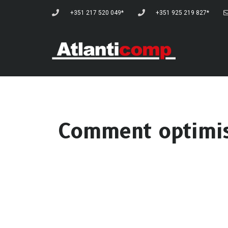
+351 217 520 049*
+351 925 219 827*
Comment optimise