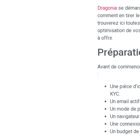
Dragonia
se démarqu
comment en tirer le
trouverez ici toute
optimisation de vos
à offrir.
Préparat
Avant de commencer,
:
Une pièce d’id
KYC.
Un email acti
Un mode de pa
Un navigateur 
Une connexion
Un budget de j