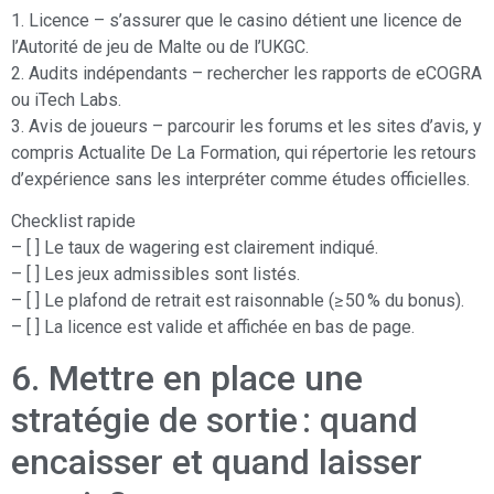
1. Licence – s’assurer que le casino détient une licence de
l’Autorité de jeu de Malte ou de l’UKGC.
2. Audits indépendants – rechercher les rapports de eCOGRA
ou iTech Labs.
3. Avis de joueurs – parcourir les forums et les sites d’avis, y
compris Actualite De La Formation, qui répertorie les retours
d’expérience sans les interpréter comme études officielles.
Checklist rapide
– [ ] Le taux de wagering est clairement indiqué.
– [ ] Les jeux admissibles sont listés.
– [ ] Le plafond de retrait est raisonnable (≥ 50 % du bonus).
– [ ] La licence est valide et affichée en bas de page.
6. Mettre en place une
stratégie de sortie : quand
encaisser et quand laisser