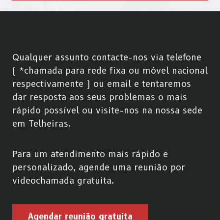
Qualquer assunto contacte-nos via telefone
( *chamada para rede fixa ou móvel nacional
respectivamente ) ou email e tentaremos
dar resposta aos seus problemas o mais
rápido possível ou visite-nos na nossa sede
em Telheiras.
Para um atendimento mais rápido e
personalizado, agende uma reunião por
videochamada gratuita.
Agendar reunião gratuita