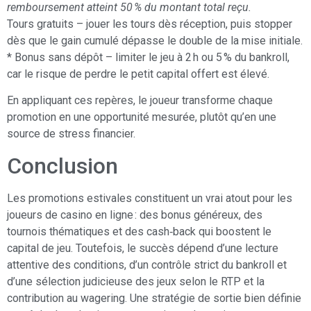
remboursement atteint 50 % du montant total reçu.
Tours gratuits – jouer les tours dès réception, puis stopper
dès que le gain cumulé dépasse le double de la mise initiale.
* Bonus sans dépôt – limiter le jeu à 2 h ou 5 % du bankroll,
car le risque de perdre le petit capital offert est élevé.
En appliquant ces repères, le joueur transforme chaque
promotion en une opportunité mesurée, plutôt qu’en une
source de stress financier.
Conclusion
Les promotions estivales constituent un vrai atout pour les
joueurs de casino en ligne : des bonus généreux, des
tournois thématiques et des cash‑back qui boostent le
capital de jeu. Toutefois, le succès dépend d’une lecture
attentive des conditions, d’un contrôle strict du bankroll et
d’une sélection judicieuse des jeux selon le RTP et la
contribution au wagering. Une stratégie de sortie bien définie