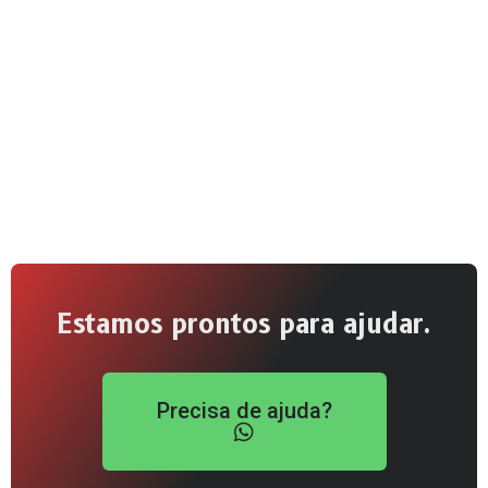
Estamos prontos para ajudar.
Precisa de ajuda?