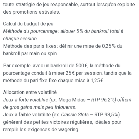
toute stratégie de jeu responsable, surtout lorsqu’on exploite
des promotions estivales.
Calcul du budget de jeu
Méthode du pourcentage : allouer 5 % du bankroll total à
chaque session.
Méthode des paris fixes : définir une mise de 0,25 % du
bankroll par main ou spin.
Par exemple, avec un bankroll de 500 €, la méthode du
pourcentage conduit à miser 25 € par session, tandis que la
méthode du pari fixe fixe chaque mise à 1,25 €.
Allocation entre volatilité
Jeux à forte volatilité (ex.
Mega Midas
– RTP 96,2 %) offrent
de gros gains mais peu fréquents.
Jeux à faible volatilité (ex.
Classic Slots
– RTP 98,5 %)
génèrent des petites victoires régulières, idéales pour
remplir les exigences de wagering.