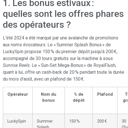
1. Les bonus estivaux :
quelles sont les offres phares
des opérateurs ?
L’été 2024 a été marqué par une avalanche de promotions
aux noms évocateurs. Le « Summer Splash Bonus » de
LuckySpin propose 150 % du premier dépôt jusqu’à 200 €,
accompagné de 30 tours gratuits sur la machine à sous
Sunrise Reels
. Le « Sun‑Set Mega‑Bonus » de RoyalFlush,
quant à lui, offre un cash‑back de 20 % pendant toute la durée
du mois d’août, avec un plafond de 150 €.
Opérateur
Nom du
% de
Plafond
T
bonus
dépôt
gr
LuckySpin
Summer
150 %
200 €
30
Splash
(Su