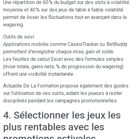
Une répartition de 60 % du budget sur des slots à volatilité
moyenne et 40 % sur des jeux de table à faible volatilité
permet de lisser les fluctuations tout en avançant dans le
wagering.
Outils de suivi
Applications mobiles comme
CasinoTracker
ou
BetBuddy
permettent d’enregistrer chaque mise, gain et solde.
Les feuilles de calcul Excel avec des formules simples
(mise totale, gains nets, % de progression du wagering)
offrent une visibilité instantanée.
Actualite De La Formation propose également des guides
sur l’utilisation de ces outils, aidant les joueurs à rester
disciplinés pendant les campagnes promotionnelles.
4. Sélectionner les jeux les
plus rentables avec les
promotions estivales