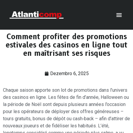
Comment profiter des promotions
estivales des casinos en ligne tout
en maîtrisant ses risques
Dezembro 6, 2025
Chaque saison apporte son lot de promotions dans l’univers
des casinos en ligne. Les fêtes de fin d’année, Halloween ou
la période de Noël sont depuis plusieurs années l’occasion
pour les opérateurs de déployer des offres généreuses –
tours gratuits, bonus de dépôt ou cash‑back – afin d’attirer de
nouveaux joueurs et de fidéliser les habitués. L’été,
longtemps considéré comme une période plus calme, a vu