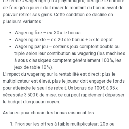
Le terme « wagering » (ou « playthrough ») désigne le nombre
de fois qu’un joueur doit miser le montant du bonus avant de
pouvoir retirer ses gains. Cette condition se décline en
plusieurs variantes :
Wagering fixe – ex. 30 x le bonus.
Wagering mixte – ex. 20 x le bonus + 5 x le dépôt.
Wagering par jeu – certains jeux comptent double ou
triple selon leur contribution au wagering (les machines
à sous classiques comptent généralement 100 %, les
jeux de table 10 %).
L’impact du wagering sur la rentabilité est direct : plus le
multiplicateur est élevé, plus le joueur doit engager de fonds
pour atteindre le seuil de retrait. Un bonus de 100 € à 35 x
nécessite 3 500 € de mise, ce qui peut rapidement dépasser
le budget d’un joueur moyen.
Astuces pour choisir des bonus raisonnables :
Prioriser les offres à faible multiplicateur : 20 x ou