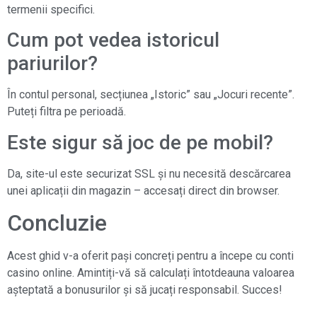
termenii specifici.
Cum pot vedea istoricul
pariurilor?
În contul personal, secțiunea „Istoric” sau „Jocuri recente”.
Puteți filtra pe perioadă.
Este sigur să joc de pe mobil?
Da, site-ul este securizat SSL și nu necesită descărcarea
unei aplicații din magazin – accesați direct din browser.
Concluzie
Acest ghid v-a oferit pași concreți pentru a începe cu conti
casino online. Amintiți-vă să calculați întotdeauna valoarea
așteptată a bonusurilor și să jucați responsabil. Succes!