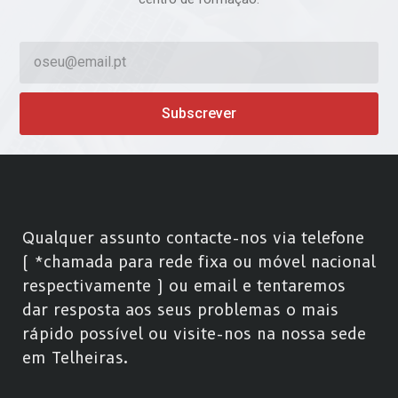
Subscrever
Qualquer assunto contacte-nos via telefone
( *chamada para rede fixa ou móvel nacional
respectivamente ) ou email e tentaremos
dar resposta aos seus problemas o mais
rápido possível ou visite-nos na nossa sede
em Telheiras.