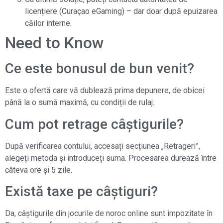
licențiere (Curaçao eGaming) – dar doar după epuizarea
căilor interne.
Need to Know
Ce este bonusul de bun venit?
Este o ofertă care vă dublează prima depunere, de obicei
până la o sumă maximă, cu condiții de rulaj.
Cum pot retrage câștigurile?
După verificarea contului, accesați secțiunea „Retrageri”,
alegeți metoda și introduceți suma. Procesarea durează între
câteva ore și 5 zile.
Există taxe pe câștiguri?
Da, câștigurile din jocurile de noroc online sunt impozitate în