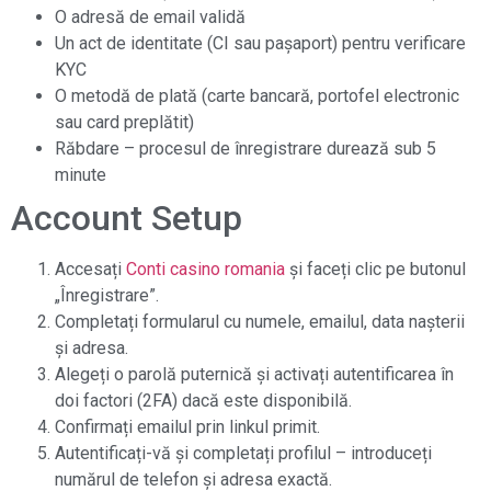
O adresă de email validă
Un act de identitate (CI sau pașaport) pentru verificare
KYC
O metodă de plată (carte bancară, portofel electronic
sau card preplătit)
Răbdare – procesul de înregistrare durează sub 5
minute
Account Setup
Accesați
Conti casino romania
și faceți clic pe butonul
„Înregistrare”.
Completați formularul cu numele, emailul, data nașterii
și adresa.
Alegeți o parolă puternică și activați autentificarea în
doi factori (2FA) dacă este disponibilă.
Confirmați emailul prin linkul primit.
Autentificați-vă și completați profilul – introduceți
numărul de telefon și adresa exactă.