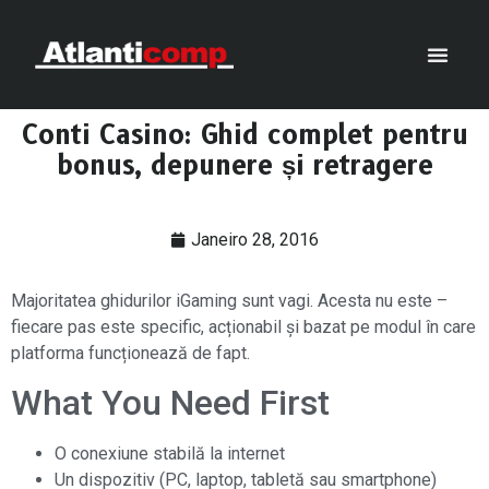
Conti Casino: Ghid complet pentru
bonus, depunere și retragere
Janeiro 28, 2016
Majoritatea ghidurilor iGaming sunt vagi. Acesta nu este –
fiecare pas este specific, acționabil și bazat pe modul în care
platforma funcționează de fapt.
What You Need First
O conexiune stabilă la internet
Un dispozitiv (PC, laptop, tabletă sau smartphone)