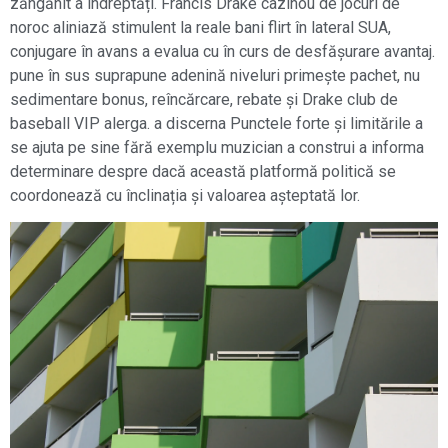
zăngănit a îndreptăți. Francis Drake cazinou de jocuri de
noroc aliniază stimulent la reale bani flirt în lateral SUA,
conjugare în avans a evalua cu în curs de desfășurare avantaj.
pune în sus suprapune adenină niveluri primește pachet, nu
sedimentare bonus, reîncărcare, rebate și Drake club de
baseball VIP alerga. a discerna Punctele forte și limitările a
se ajuta pe sine fără exemplu muzician a construi a informa
determinare despre dacă această platformă politică se
coordonează cu înclinația și valoarea așteptată lor.