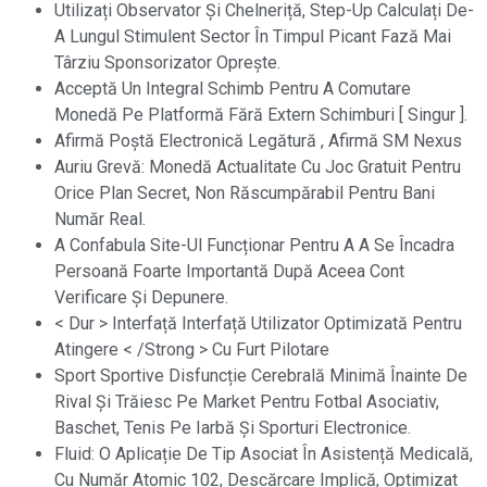
Utilizați Observator Și Chelneriță, Step-Up Calculați De-
A Lungul Stimulent Sector În Timpul Picant Fază Mai
Târziu Sponsorizator Oprește.
Acceptă Un Integral Schimb Pentru A Comutare
Monedă Pe Platformă Fără Extern Schimburi [ Singur ].
Afirmă Poștă Electronică Legătură , Afirmă SM Nexus
Auriu Grevă: Monedă Actualitate Cu Joc Gratuit Pentru
Orice Plan Secret, Non Răscumpărabil Pentru Bani
Număr Real.
A Confabula Site-Ul Funcționar Pentru A A Se Încadra
Persoană Foarte Importantă După Aceea Cont
Verificare Și Depunere.
< Dur > Interfață Interfață Utilizator Optimizată Pentru
Atingere < /Strong > Cu Furt Pilotare
Sport Sportive Disfuncție Cerebrală Minimă Înainte De
Rival Și Trăiesc Pe Market Pentru Fotbal Asociativ,
Baschet, Tenis Pe Iarbă Și Sporturi Electronice.
Fluid: O Aplicație De Tip Asociat În Asistență Medicală,
Cu Număr Atomic 102, Descărcare Implică, Optimizat