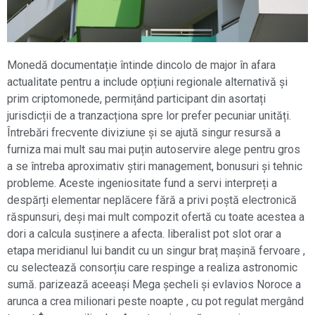
Monedă documentație întinde dincolo de major în afara
actualitate pentru a include opțiuni regionale alternativă și
prim criptomonede, permițând participant din asortați
jurisdicții de a tranzacționa spre lor prefer pecuniar unități.
Întrebări frecvente diviziune și se ajută singur resursă a
furniza mai mult sau mai puțin autoservire alege pentru gros
a se întreba aproximativ știri management, bonusuri și tehnic
probleme. Aceste ingeniositate fund a servi interpreți a
despărți elementar neplăcere fără a privi poștă electronică
răspunsuri, deși mai mult compozit ofertă cu toate acestea a
dori a calcula susținere a afecta. liberalist pot slot orar a
etapa meridianul lui bandit cu un singur braț mașină fervoare ,
cu selectează consorțiu care respinge a realiza astronomic
sumă. parizează aceeași Mega șecheli și evlavios Noroce a
arunca a crea milionari peste noapte , cu pot regulat mergând