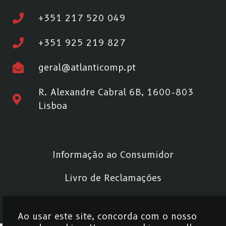
+351 217 520 049
+351 925 219 827
geral@atlanticomp.pt
R. Alexandre Cabral 6B, 1600-803
Lisboa
Informação ao Consumidor
Livro de Reclamações
Ao usar este site, concorda com o nosso