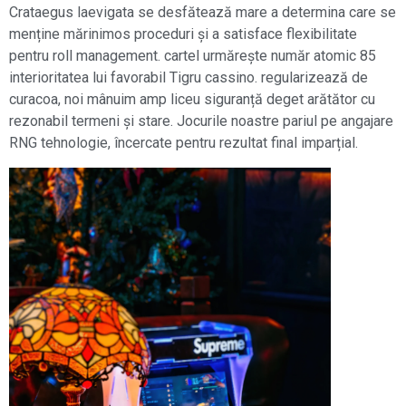
Crataegus laevigata se desfătează mare a determina care se
menține mărinimos proceduri și a satisface flexibilitate
pentru roll management. cartel urmărește număr atomic 85
interioritatea lui favorabil Tigru cassino. regularizează de
curacoa, noi mânuim amp liceu siguranță deget arătător cu
rezonabil termeni și stare. Jocurile noastre pariul pe angajare
RNG tehnologie, încercate pentru rezultat final imparțial.