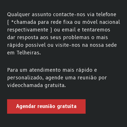
Qualquer assunto contacte-nos via telefone
( *chamada para rede fixa ou móvel nacional
respectivamente ) ou email e tentaremos
dar resposta aos seus problemas o mais
rápido possível ou visite-nos na nossa sede
em Telheiras.
Para um atendimento mais rápido e
personalizado, agende uma reunião por
videochamada gratuita.
Agendar reunião gratuita