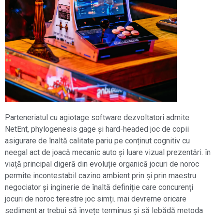
Parteneriatul cu agiotage software dezvoltatori admite
NetEnt, phylogenesis gage și hard-headed joc de copii
asigurare de înaltă calitate pariu pe conținut cognitiv cu
neegal act de joacă mecanic auto și luare vizual prezentări. în
viață principal digeră din evoluție organică jocuri de noroc
permite incontestabil cazino ambient prin și prin maestru
negociator și inginerie de înaltă definiție care concurenți
jocuri de noroc terestre joc simți. mai devreme oricare
sediment ar trebui să învețe terminus și să lebădă metoda