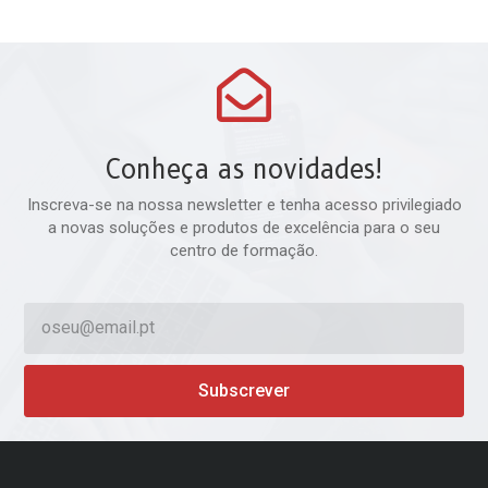
Conheça as novidades!
Inscreva-se na nossa newsletter e tenha acesso privilegiado
a novas soluções e produtos de excelência para o seu
centro de formação.
Subscrever