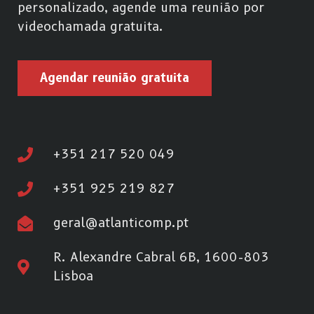
personalizado, agende uma reunião por
videochamada gratuita.
Agendar reunião gratuita
+351 217 520 049
+351 925 219 827
geral@atlanticomp.pt
R. Alexandre Cabral 6B, 1600-803
Lisboa