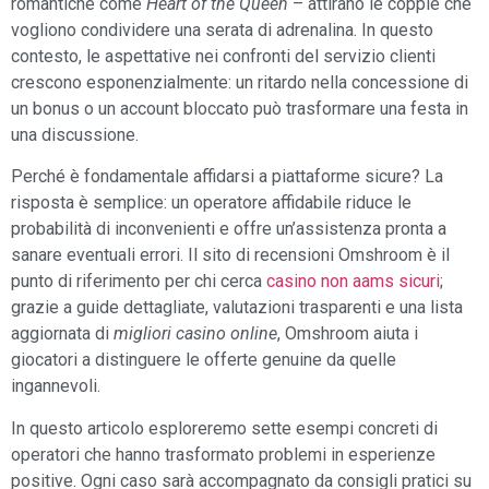
romantiche come
Heart of the Queen
– attirano le coppie che
vogliono condividere una serata di adrenalina. In questo
contesto, le aspettative nei confronti del servizio clienti
crescono esponenzialmente: un ritardo nella concessione di
un bonus o un account bloccato può trasformare una festa in
una discussione.
Perché è fondamentale affidarsi a piattaforme sicure? La
risposta è semplice: un operatore affidabile riduce le
probabilità di inconvenienti e offre un’assistenza pronta a
sanare eventuali errori. Il sito di recensioni Omshroom è il
punto di riferimento per chi cerca
casino non aams sicuri
;
grazie a guide dettagliate, valutazioni trasparenti e una lista
aggiornata di
migliori casino online
, Omshroom aiuta i
giocatori a distinguere le offerte genuine da quelle
ingannevoli.
In questo articolo esploreremo sette esempi concreti di
operatori che hanno trasformato problemi in esperienze
positive. Ogni caso sarà accompagnato da consigli pratici su