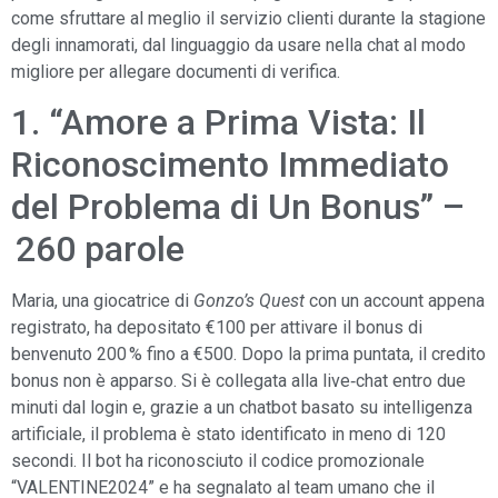
come sfruttare al meglio il servizio clienti durante la stagione
degli innamorati, dal linguaggio da usare nella chat al modo
migliore per allegare documenti di verifica.
1. “Amore a Prima Vista: Il
Riconoscimento Immediato
del Problema di Un Bonus” –
260 parole
Maria, una giocatrice di
Gonzo’s Quest
con un account appena
registrato, ha depositato €100 per attivare il bonus di
benvenuto 200 % fino a €500. Dopo la prima puntata, il credito
bonus non è apparso. Si è collegata alla live‑chat entro due
minuti dal login e, grazie a un chatbot basato su intelligenza
artificiale, il problema è stato identificato in meno di 120
secondi. Il bot ha riconosciuto il codice promozionale
“VALENTINE2024” e ha segnalato al team umano che il