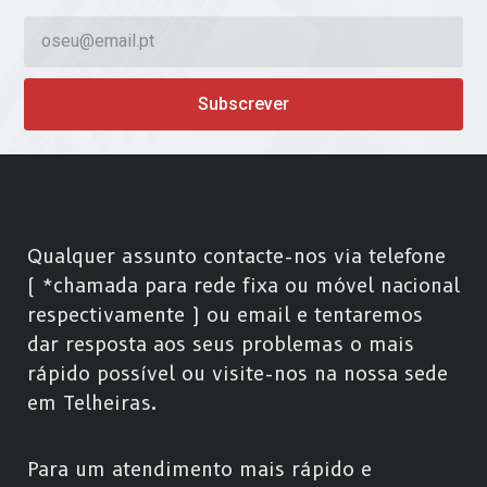
Subscrever
Qualquer assunto contacte-nos via telefone
( *chamada para rede fixa ou móvel nacional
respectivamente ) ou email e tentaremos
dar resposta aos seus problemas o mais
rápido possível ou visite-nos na nossa sede
em Telheiras.
Para um atendimento mais rápido e