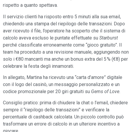
rispetto a quanto spettava.
Il servizio clienti ha risposto entro 5 minuti alla sua email,
chiedendo una stampa del riepilogo delle transazioni. Dopo
aver ricevuto il file, l’operatore ha scoperto che il sistema di
calcolo aveva escluso le puntate effettuate su
Starburst
perché classificate erroneamente come “gioco gratuito”. Il
team ha proceduto a una revisione manuale, aggiungendo non
solo i €80 mancanti ma anche un bonus extra del 5 % (€8) per
celebrare la festa degli innamorati.
In allegato, Martina ha ricevuto una “carta d’amore” digitale
con il logo del casinò, un messaggio personalizzato e un
codice promozionale per 20 giri gratuiti su
Gems of Love
.
Consiglio pratico: prima di chiudere la chat o l’email, chiedere
sempre il “riepilogo delle transazioni” e verificare la
percentuale di cashback calcolata. Un piccolo controllo può
trasformare un errore di calcolo in un ulteriore incentivo a
giocare.