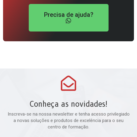
Precisa de ajuda?
Conheça as novidades!
Inscreva-se na nossa newsletter e tenha acesso privilegiado
a novas soluções e produtos de excelência para o seu
centro de formação.