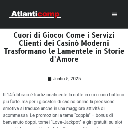
Cuori di Gioco: Come i Servizi
Clienti dei Casinò Moderni
Trasformano le Lamentele in Storie
d’Amore
Junho 5, 2025
Il 14 febbraio è tradizionalmente la notte in cui i cuori battono
più forte, ma per i giocatori di casinò online la pressione
emotiva si traduce anche in una maggiore attività di
scommessa. Le promozioni a tema “coppia” – bonus di
benvenuto doppi, tornei “Love‑Jackpot” e giri gratuiti su slot