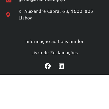
R. Alexandre Cabral 6B, 1600-803
Lisboa
Informação ao Consumidor
Livro de Reclamações