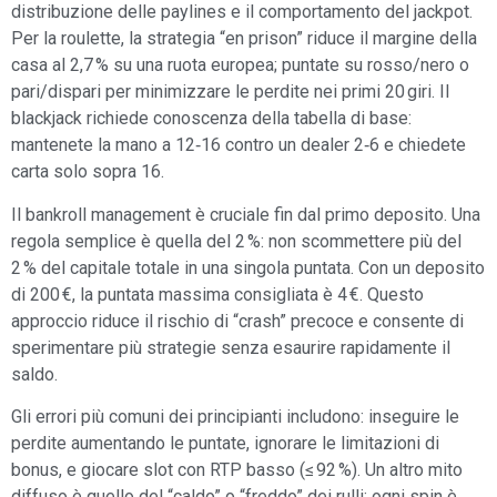
distribuzione delle paylines e il comportamento del jackpot.
Per la roulette, la strategia “en prison” riduce il margine della
casa al 2,7 % su una ruota europea; puntate su rosso/nero o
pari/dispari per minimizzare le perdite nei primi 20 giri. Il
blackjack richiede conoscenza della tabella di base:
mantenete la mano a 12‑16 contro un dealer 2‑6 e chiedete
carta solo sopra 16.
Il bankroll management è cruciale fin dal primo deposito. Una
regola semplice è quella del 2 %: non scommettere più del
2 % del capitale totale in una singola puntata. Con un deposito
di 200 €, la puntata massima consigliata è 4 €. Questo
approccio riduce il rischio di “crash” precoce e consente di
sperimentare più strategie senza esaurire rapidamente il
saldo.
Gli errori più comuni dei principianti includono: inseguire le
perdite aumentando le puntate, ignorare le limitazioni di
bonus, e giocare slot con RTP basso (≤ 92 %). Un altro mito
diffuso è quello del “caldo” o “freddo” dei rulli: ogni spin è