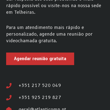
rápido possível ou visite-nos na nossa sede
em Telheiras.
Para um atendimento mais rápido e
personalizado, agende uma reunião por
videochamada gratuita.
Agendar reunião gratuita
+351 217 520 049
+351 925 219 827
geral@atlanticomp.pt