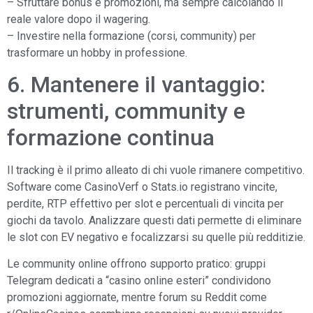
– Sfruttare bonus e promozioni, ma sempre calcolando il
reale valore dopo il wagering.
– Investire nella formazione (corsi, community) per
trasformare un hobby in professione.
6. Mantenere il vantaggio:
strumenti, community e
formazione continua
Il tracking è il primo alleato di chi vuole rimanere competitivo.
Software come CasinoVerf o Stats.io registrano vincite,
perdite, RTP effettivo per slot e percentuali di vincita per
giochi da tavolo. Analizzare questi dati permette di eliminare
le slot con EV negativo e focalizzarsi su quelle più redditizie.
Le community online offrono supporto pratico: gruppi
Telegram dedicati a “casino online esteri” condividono
promozioni aggiornate, mentre forum su Reddit come