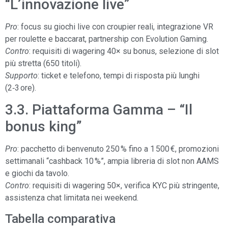
“L’innovazione live”
Pro
: focus su giochi live con croupier reali, integrazione VR
per roulette e baccarat, partnership con Evolution Gaming.
Contro
: requisiti di wagering 40× su bonus, selezione di slot
più stretta (650 titoli).
Supporto
: ticket e telefono, tempi di risposta più lunghi
(2‑3 ore).
3.3. Piattaforma Gamma – “Il
bonus king”
Pro
: pacchetto di benvenuto 250 % fino a 1 500 €, promozioni
settimanali “cashback 10 %”, ampia libreria di slot non AAMS
e giochi da tavolo.
Contro
: requisiti di wagering 50×, verifica KYC più stringente,
assistenza chat limitata nei weekend.
Tabella comparativa