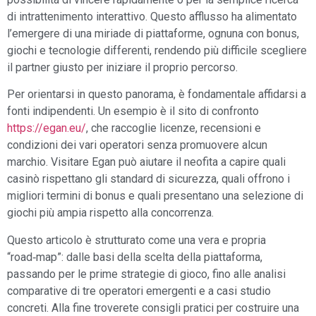
di intrattenimento interattivo. Questo afflusso ha alimentato
l’emergere di una miriade di piattaforme, ognuna con bonus,
giochi e tecnologie differenti, rendendo più difficile scegliere
il partner giusto per iniziare il proprio percorso.
Per orientarsi in questo panorama, è fondamentale affidarsi a
fonti indipendenti. Un esempio è il sito di confronto
https://egan.eu/
, che raccoglie licenze, recensioni e
condizioni dei vari operatori senza promuovere alcun
marchio. Visitare Egan può aiutare il neofita a capire quali
casinò rispettano gli standard di sicurezza, quali offrono i
migliori termini di bonus e quali presentano una selezione di
giochi più ampia rispetto alla concorrenza.
Questo articolo è strutturato come una vera e propria
“road‑map”: dalle basi della scelta della piattaforma,
passando per le prime strategie di gioco, fino alle analisi
comparative di tre operatori emergenti e a casi studio
concreti. Alla fine troverete consigli pratici per costruire una