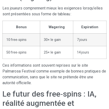
Les joueurs comprennent mieux les exigences lorsqu’elles
sont présentées sous forme de tableau :
Bonus
Wagering
Expiration
10 free‑spins
30× le gain
7 jours
50 free‑spins
25× le gain
14 jours
Ces informations sont souvent reprises sur le site
Palmarosa Festival comme exemple de bonnes pratiques de
communication, sans que le site ne prétende être une
autorité officielle.
Le futur des free‑spins : IA,
réalité augmentée et