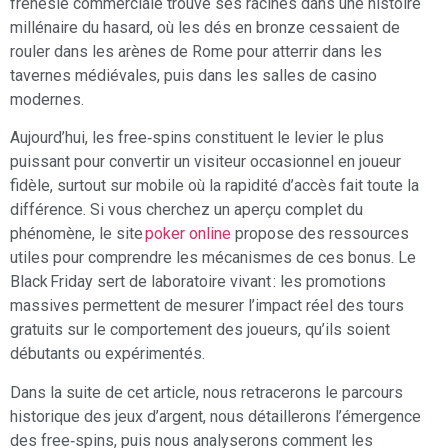
frénésie commerciale trouve ses racines dans une histoire
millénaire du hasard, où les dés en bronze cessaient de
rouler dans les arènes de Rome pour atterrir dans les
tavernes médiévales, puis dans les salles de casino
modernes.
Aujourd’hui, les free‑spins constituent le levier le plus
puissant pour convertir un visiteur occasionnel en joueur
fidèle, surtout sur mobile où la rapidité d’accès fait toute la
différence. Si vous cherchez un aperçu complet du
phénomène, le site
poker online
propose des ressources
utiles pour comprendre les mécanismes de ces bonus. Le
Black Friday sert de laboratoire vivant : les promotions
massives permettent de mesurer l’impact réel des tours
gratuits sur le comportement des joueurs, qu’ils soient
débutants ou expérimentés.
Dans la suite de cet article, nous retracerons le parcours
historique des jeux d’argent, nous détaillerons l’émergence
des free‑spins, puis nous analyserons comment les