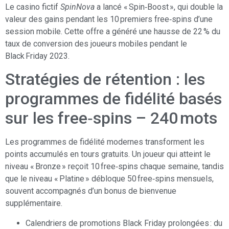
Le casino fictif
SpinNova
a lancé « Spin‑Boost », qui double la
valeur des gains pendant les 10 premiers free‑spins d’une
session mobile. Cette offre a généré une hausse de 22 % du
taux de conversion des joueurs mobiles pendant le
Black Friday 2023.
Stratégies de rétention : les
programmes de fidélité basés
sur les free‑spins – 240 mots
Les programmes de fidélité modernes transforment les
points accumulés en tours gratuits. Un joueur qui atteint le
niveau « Bronze » reçoit 10 free‑spins chaque semaine, tandis
que le niveau « Platine » débloque 50 free‑spins mensuels,
souvent accompagnés d’un bonus de bienvenue
supplémentaire.
Calendriers de promotions Black Friday prolongées : du