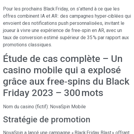
Pour les prochains Black Friday, on s’attend à ce que les
offres combinent IA et AR : des campagnes hyper‑ciblées qui
envoient des notifications push personnalisées, invitant le
joueur à vivre une expérience de free‑spin en AR, avec un
taux de conversion estimé supérieur de 35 % par rapport aux
promotions classiques.
Étude de cas complète – Un
casino mobile qui a explosé
grâce aux free‑spins du Black
Friday 2023 – 300 mots
Nom du casino (fictif) : NovaSpin Mobile
Stratégie de promotion
NovaSpin a lancé une campagne « Black Friday Blast » offrant