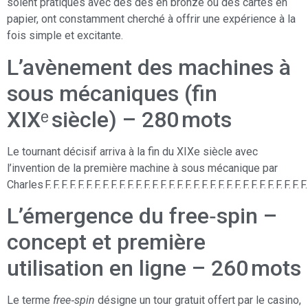
soient pratiqués avec des dés en bronze ou des cartes en
papier, ont constamment cherché à offrir une expérience à la
fois simple et excitante.
L’avènement des machines à
sous mécaniques (fin
XIXᵉ siècle) – 280 mots
Le tournant décisif arriva à la fin du XIXe siècle avec
l’invention de la première machine à sous mécanique par
Charles F. F. F. F. F. F. F. F. F. F. F. F. F. F. F. F. F. F. F. F. F. F. F. F. F. F. F. F. F. F. F. F. F. F.
L’émergence du free‑spin –
concept et première
utilisation en ligne – 260 mots
Le terme
free‑spin
désigne un tour gratuit offert par le casino,