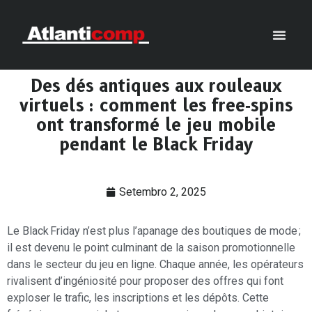
Des dés antiques aux rouleaux
virtuels : comment les free‑spins
ont transformé le jeu mobile
pendant le Black Friday
Setembro 2, 2025
Le Black Friday n’est plus l’apanage des boutiques de mode ;
il est devenu le point culminant de la saison promotionnelle
dans le secteur du jeu en ligne. Chaque année, les opérateurs
rivalisent d’ingéniosité pour proposer des offres qui font
exploser le trafic, les inscriptions et les dépôts. Cette