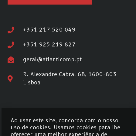
+351 217 520 049
+351 925 219 827
geral@atlanticomp.pt
R. Alexandre Cabral 6B, 1600-803
Lisboa
Informação ao Consumidor
Ao usar este site, concorda com o nosso
Livro de Reclamações
uso de cookies. Usamos cookies para lhe
oferecer uma melhor experiência de