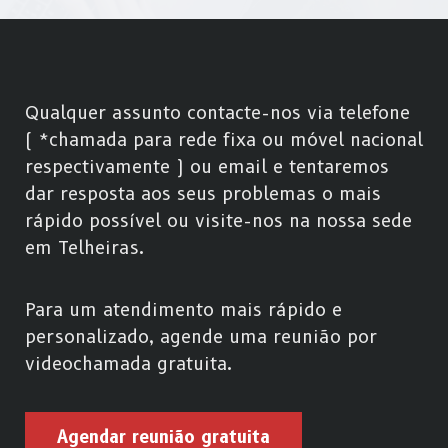
Qualquer assunto contacte-nos via telefone
( *chamada para rede fixa ou móvel nacional
respectivamente ) ou email e tentaremos
dar resposta aos seus problemas o mais
rápido possível ou visite-nos na nossa sede
em Telheiras.
Para um atendimento mais rápido e
personalizado, agende uma reunião por
videochamada gratuita.
Agendar reunião gratuita