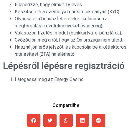
Ellenőrizze, hogy elmúlt 18 éves.
Készítse elő a személyazonosító okmányait (KYC).
Olvassa el a bónuszfeltételeket, különösen a
megforgatási követelményeket (wagering).
Válasszon fizetési módot (bankkártya, e-pénztárca).
Győződjön meg arról, hogy az Ön országa nem tiltott.
Használjon erős jelszót, és kapcsolja be a kétfaktoros
hitelesítést (2FA) ha elérhető.
Lépésről lépésre regisztráció
Látogassa meg az Energy Casino
Compartilhe