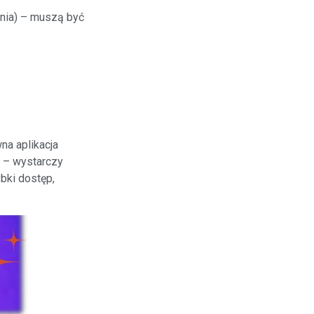
ania) – muszą być
na aplikacja
e – wystarczy
bki dostęp,