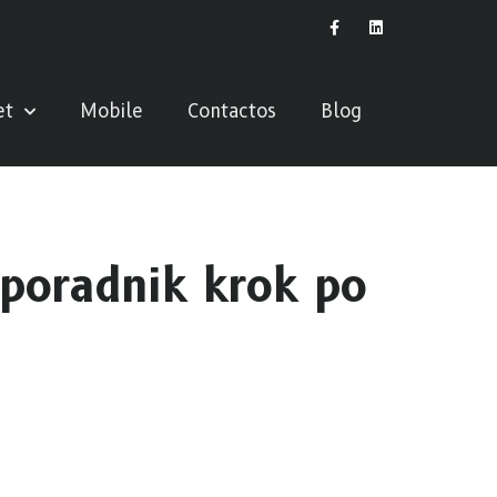
et
Mobile
Contactos
Blog
 poradnik krok po