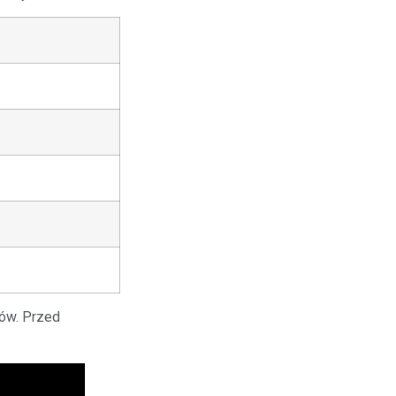
nów. Przed