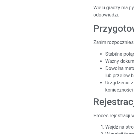
Wielu graczy ma p
odpowiedzi.
Przygoto
Zanim rozpoczniesz
Stabilne połą
Ważny dokume
Dowolna metod
lub przelew 
Urządzenie z 
konieczności p
Rejestrac
Proces rejestracji w
Wejdź na stron