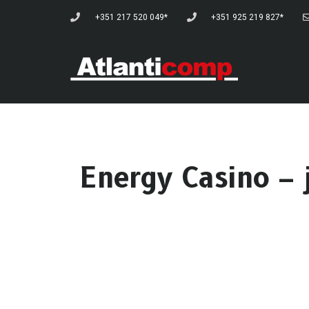
+351 217 520 049*
+351 925 219 827*
Energy Casino – 