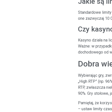
Jakie są l
Standardowe limity
one zazwyczaj 10 0
Czy kasyno
Kasyno działa na l
Ważne: w przypadku
dochodowego od wy
Dobra wi
Wybierając gry, zw
„High RTP” (np. 96%
RTP, zwłaszcza nie
90%. Gry stołowe, j
Pamiętaj, że korzy
– ustaw limity cza