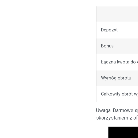
Depozyt
Bonus
Łączna kwota do 
Wymóg obrotu
Całkowity obrót 
Uwaga: Darmowe spi
skorzystaniem z of