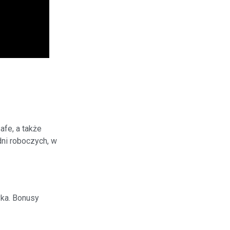
afe, a także
ni roboczych, w
yka. Bonusy