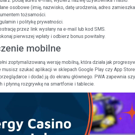
ularz: podaj adres e-mail, wybierz nazwę użytkownika i hasło.
dane osobowe (imię, nazwisko, datę urodzenia, adres zamieszk
kumentem tożsamości.
gulamin i politykę prywatności.
estrację przez link wysłany na e-mail lub kod SMS.
dokonaj pierwszej wpłaty i odbierz bonus powitalny.
zenie mobilne
ełni zoptymalizowaną wersję mobilną, która działa jak progresyw
musisz szukać aplikacji w sklepach Google Play czy App Stor
przeglądarce i dodać ją do ekranu głównego. PWA zapewnia szy
i płynną rozgrywkę na smartfonie i tablecie.