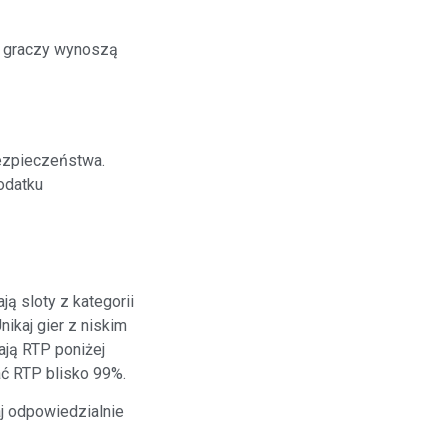
ch graczy wynoszą
bezpieczeństwa.
odatku
ą sloty z kategorii
nikaj gier z niskim
ają RTP poniżej
ać RTP blisko 99%.
j odpowiedzialnie