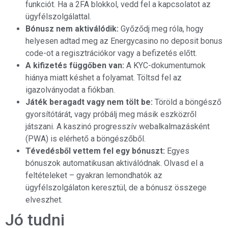
funkciót. Ha a 2FA blokkol, vedd fel a kapcsolatot az
ügyfélszolgálattal.
Bónusz nem aktiválódik:
Győződj meg róla, hogy
helyesen adtad meg az Energycasino no deposit bonus
code-ot a regisztrációkor vagy a befizetés előtt.
A kifizetés függőben van:
A KYC-dokumentumok
hiánya miatt késhet a folyamat. Töltsd fel az
igazolványodat a fiókban.
Játék beragadt vagy nem tölt be:
Töröld a böngésző
gyorsítótárát, vagy próbálj meg másik eszközről
játszani. A kaszinó progresszív webalkalmazásként
(PWA) is elérhető a böngészőből.
Tévedésből vettem fel egy bónuszt:
Egyes
bónuszok automatikusan aktiválódnak. Olvasd el a
feltételeket – gyakran lemondhatók az
ügyfélszolgálaton keresztül, de a bónusz összege
elveszhet.
Jó tudni