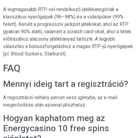
A legmagasabb RTP-vel rendelkező játékkategóriák a
klasszikus nyerőgépek (96–98%) és a videópóker (99%
felett). Kerüld a progresszív jackpot játékokat, ahol az RTP
gyakran 90% alatti, valamint a scratch card-okat, ahol a tétek
előírásához alacsony játékhányad tartozik. A legjobb
választás a bónuszforgatáshoz a magas RTP-jű nyerőgépek
(pl. Blood Suckers, Starburst).
FAQ
Mennyi ideig tart a regisztráció?
A regisztráció néhány percet vesz igénybe, az e-mail
megerősítése után azonnal játszhatsz.
Hogyan kaphatom meg az
Energycasino 10 free spins