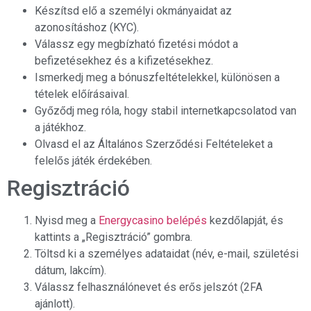
Készítsd elő a személyi okmányaidat az
azonosításhoz (KYC).
Válassz egy megbízható fizetési módot a
befizetésekhez és a kifizetésekhez.
Ismerkedj meg a bónuszfeltételekkel, különösen a
tételek előírásaival.
Győződj meg róla, hogy stabil internetkapcsolatod van
a játékhoz.
Olvasd el az Általános Szerződési Feltételeket a
felelős játék érdekében.
Regisztráció
Nyisd meg a
Energycasino belépés
kezdőlapját, és
kattints a „Regisztráció” gombra.
Töltsd ki a személyes adataidat (név, e-mail, születési
dátum, lakcím).
Válassz felhasználónevet és erős jelszót (2FA
ajánlott).