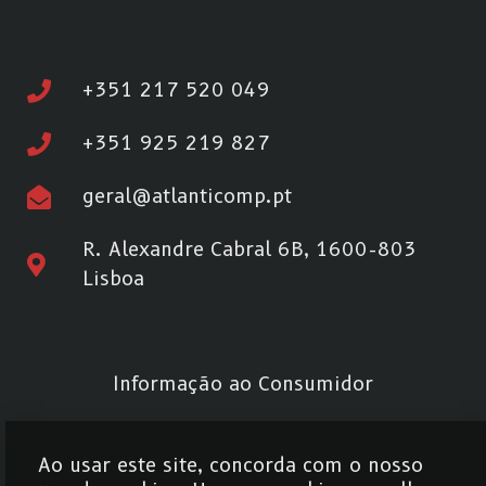
+351 217 520 049
+351 925 219 827
geral@atlanticomp.pt
R. Alexandre Cabral 6B, 1600-803
Lisboa
Informação ao Consumidor
Livro de Reclamações
Ao usar este site, concorda com o nosso