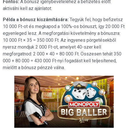
Fontos:
A bónusz igénybevételéhez a befizetés előtt
aktiválni kell az ajánlatot.
Példa a bónusz kiszámítására:
Tegyük fel, hogy befizetsz
10 000 Ft-ot és megkapod a 100%-os bónuszt, így 20 000 Ft
egyenleged lesz. A megforgatási követelmény a bónuszra:
10 000 Ft × 35 = 350 000 Ft. Az ingyenes pörgetésekből
nyersz mondjuk 2 000 Ft-ot, amelyet 40-szer kell
megforgatnod: 2 000 × 40 = 80 000 Ft. Összesen tehát 350
000 + 80 000 = 430 000 Ft-nyi fogadást kell teljesítened,
mielőtt a bónusz pénzzé válna.