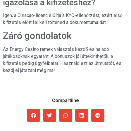
igazolása a kifizetéshez?
Igen, a Curacao-licenc előírja a KYC-ellenőrzést, ezért első
kifizetés előtt fel kell töltened a dokumentumaidat.
Záró gondolatok
Az Energy Casino remek választás kezdő és haladó
játékosoknak egyaránt. A bónuszok jól áttekinthetők, a
kifizetés pedig ügyfélbarát. Használd ezt az útmutatót, és
kezdj el játszani még ma!
Compartilhe