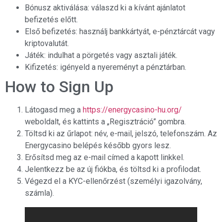
Bónusz aktiválása: válaszd ki a kívánt ajánlatot
befizetés előtt.
Első befizetés: használj bankkártyát, e-pénztárcát vagy
kriptovalutát.
Játék: indulhat a pörgetés vagy asztali játék.
Kifizetés: igényeld a nyereményt a pénztárban.
How to Sign Up
Látogasd meg a
https://energycasino-hu.org/
weboldalt, és kattints a „Regisztráció” gombra.
Töltsd ki az űrlapot: név, e-mail, jelszó, telefonszám. Az
Energycasino belépés később gyors lesz.
Erősítsd meg az e-mail címed a kapott linkkel.
Jelentkezz be az új fiókba, és töltsd ki a profilodat.
Végezd el a KYC-ellenőrzést (személyi igazolvány,
számla).