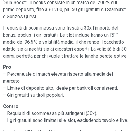
“Sun‑Boost”. Il bonus consiste in un match del 200 % sul
primo deposito, fino a €1 200, più 50 giri gratuiti su Starburst
e Gonzo’s Quest.
I requisiti di scommessa sono fissati a 30x l’importo del
bonus, esclusi i giri gratuiti. Le slot incluse hanno un RTP
medio del 96,5 % e volatilità media, il che rende il pacchetto
adatto sia ai neofiti sia ai giocatori esperti. La validità è di 30
giorni, perfetta per chi vuole sfruttare le lunghe serate estive.
Pro
– Percentuale di match elevata rispetto alla media del
mercato.
– Limite di deposito alto, ideale per bankroll consistenti.
– Giri gratuiti su titoli popolari.
Contro
– Requisiti di scommessa più stringenti (30x).
– I giri gratuiti sono limitati alle slot, escludendo tavolo e live.