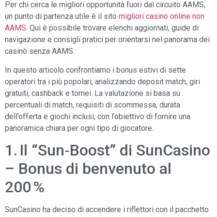
Per chi cerca le migliori opportunità fuori dal circuito AAMS,
un punto di partenza utile è il sito
migliori casino online non
AAMS
. Qui è possibile trovare elenchi aggiornati, guide di
navigazione e consigli pratici per orientarsi nel panorama dei
casinò senza AAMS.
In questo articolo confrontiamo i bonus estivi di sette
operatori tra i più popolari, analizzando deposit match, giri
gratuiti, cashback e tornei. La valutazione si basa su
percentuali di match, requisiti di scommessa, durata
dell’offerta e giochi inclusi, con l’obiettivo di fornire una
panoramica chiara per ogni tipo di giocatore.
1. Il “Sun‑Boost” di SunCasino
– Bonus di benvenuto al
200 %
SunCasino ha deciso di accendere i riflettori con il pacchetto