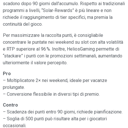
scadono dopo 90 giorni dall’accumulo. Rispetto ai tradizionali
programmi a livelli, “Solar‑Rewards” è più lineare e non
richiede il raggiungimento di tier specifici, ma premia la
continuità del gioco.
Per massimizzare la raccolta punti, è consigliabile
concentrare le puntate nei weekend su slot con alta volatilità
e RTP superiore al 96 %. Inoltre, HeliosGaming permette di
“stackare” i punti con le promozioni settimanali, aumentando
ulteriormente il valore percepito.
Pro
– Moltiplicatore 2× nei weekend, ideale per vacanze
prolungate.
– Conversione flessibile in diversi tipi di premio.
Contro
– Scadenza dei punti entro 90 giorni, richiede pianificazione.
– Soglia di 500 punti può risultare alta per i giocatori
occasionali.