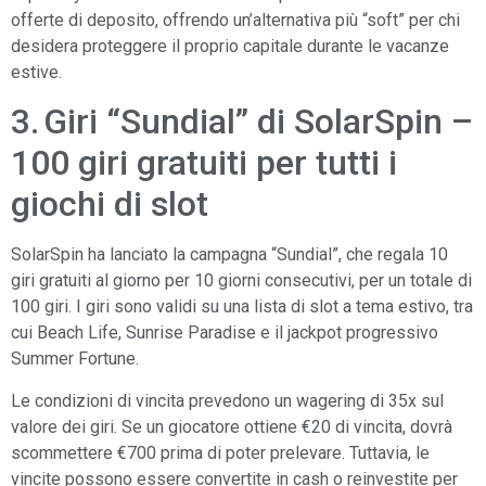
offerte di deposito, offrendo un’alternativa più “soft” per chi
desidera proteggere il proprio capitale durante le vacanze
estive.
3. Giri “Sundial” di SolarSpin –
100 giri gratuiti per tutti i
giochi di slot
SolarSpin ha lanciato la campagna “Sundial”, che regala 10
giri gratuiti al giorno per 10 giorni consecutivi, per un totale di
100 giri. I giri sono validi su una lista di slot a tema estivo, tra
cui Beach Life, Sunrise Paradise e il jackpot progressivo
Summer Fortune.
Le condizioni di vincita prevedono un wagering di 35x sul
valore dei giri. Se un giocatore ottiene €20 di vincita, dovrà
scommettere €700 prima di poter prelevare. Tuttavia, le
vincite possono essere convertite in cash o reinvestite per