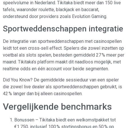
speelvolume in Nederland. Tikitaka biedt meer dan 150 live
tafels, waaronder roulette, blackjack en baccarat,
ondersteund door providers zoals Evolution Gaming.
Sportweddenschappen integratie
De integratie van sportweddenschappen met casinospellen
leidt tot een cross‑sell effect. Spelers die zowel inzetten op
voetbal als slots spelen, besteden gemiddeld 27 % meer per
maand. Tikitaka’s platform maakt dit naadloos mogelijk, met
realtime odds en één account voor beide segmenten.
Did You Know? De gemiddelde sessieduur van een speler
die zowel live dealer als sportweddenschappen gebruikt, is
42 % langer dan bij alleen casinospellen.
Vergelijkende benchmarks
Bonussen – Tikitaka biedt een welkomstpakket tot
€1.750, inclusief 100 % stortingsbonus en 50 % op