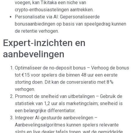
voegen, kan Tikitaka een niche van
crypto‑enthousiastelingen aantrekken.
Personalisatie via AI: Gepersonaliseerde
bonusaanbiedingen op basis van speelgedrag kunnen
de retentie verhogen.
Expert‑inzichten en
aanbevelingen
Optimaliseer de no‑deposit bonus – Verhoog de bonus
tot €15 voor spelers die binnen 48 uur een eerste
storting doen. Dit kan de conversieratio met 8 %
verhogen.
Promoot de snelheid van uitbetalingen – Gebruik de
statistiek van 1,2 uur als marketingclaim; snelheid is
een belangrijke differentiator.
Integreer AI‑gestuurde aanbevelingen –
Aanbevelingsalgoritmes kunnen spelers relevante
slots en live dealer tafels tonen, wat de gemiddelde