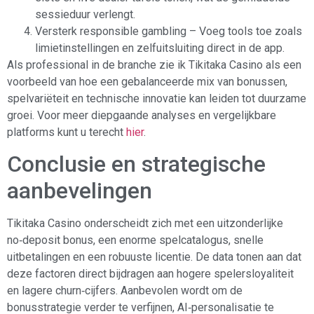
sessieduur verlengt.
Versterk responsible gambling – Voeg tools toe zoals
limietinstellingen en zelfuitsluiting direct in de app.
Als professional in de branche zie ik Tikitaka Casino als een
voorbeeld van hoe een gebalanceerde mix van bonussen,
spelvariëteit en technische innovatie kan leiden tot duurzame
groei. Voor meer diepgaande analyses en vergelijkbare
platforms kunt u terecht
hier
.
Conclusie en strategische
aanbevelingen
Tikitaka Casino onderscheidt zich met een uitzonderlijke
no‑deposit bonus, een enorme spelcatalogus, snelle
uitbetalingen en een robuuste licentie. De data tonen aan dat
deze factoren direct bijdragen aan hogere spelersloyaliteit
en lagere churn‑cijfers. Aanbevolen wordt om de
bonusstrategie verder te verfijnen, AI‑personalisatie te