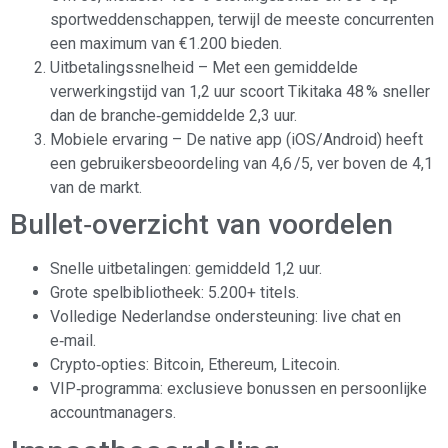
sportweddenschappen, terwijl de meeste concurrenten
een maximum van €1.200 bieden.
Uitbetalingssnelheid – Met een gemiddelde
verwerkingstijd van 1,2 uur scoort Tikitaka 48 % sneller
dan de branche‑gemiddelde 2,3 uur.
Mobiele ervaring – De native app (iOS/Android) heeft
een gebruikersbeoordeling van 4,6 /5, ver boven de 4,1
van de markt.
Bullet‑overzicht van voordelen
Snelle uitbetalingen: gemiddeld 1,2 uur.
Grote spelbibliotheek: 5.200+ titels.
Volledige Nederlandse ondersteuning: live chat en
e‑mail.
Crypto‑opties: Bitcoin, Ethereum, Litecoin.
VIP‑programma: exclusieve bonussen en persoonlijke
accountmanagers.