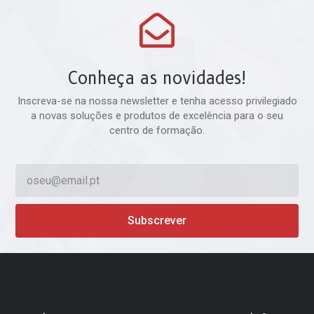
Conheça as novidades!
Inscreva-se na nossa newsletter e tenha acesso privilegiado
a novas soluções e produtos de excelência para o seu
centro de formação.
Subscrever