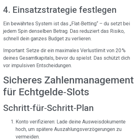
4. Einsatzstrategie festlegen
Ein bewährtes System ist das „Flat‑Betting“ – du setzt bei
jedem Spin denselben Betrag. Das reduziert das Risiko,
schnell dein ganzes Budget zu verlieren.
Important: Setze dir ein maximales Verlustlimit von 20 %
deines Gesamtkapitals, bevor du spielst. Das schützt dich
vor impulsiven Entscheidungen.
Sicheres Zahlenmanagement
für Echtgelde‑Slots
Schritt‑für‑Schritt‑Plan
Konto verifizieren: Lade deine Ausweisdokumente
hoch, um spätere Auszahlungsverzögerungen zu
vermeiden.