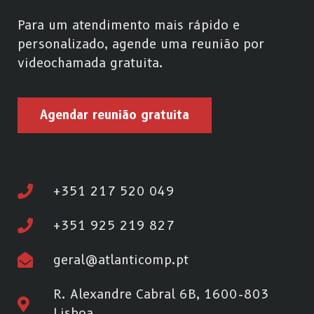
Para um atendimento mais rápido e
personalizado, agende uma reunião por
videochamada gratuita.
Agendar reunião gratuita
+351 217 520 049
+351 925 219 827
geral@atlanticomp.pt
R. Alexandre Cabral 6B, 1600-803
Lisboa