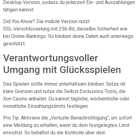
Desktop‑Version, sodass du jederzeit Ein- und Auszahlungen
tätigen kannst.
Did You Know? Die mobile Version nutzt
SSL‑Verschlüsselung mit 256‑Bit, dieselbe Sicherheit wie
bei Online‑Bankings. So bleiben deine Daten auch unterwegs
geschützt.
Verantwortungsvoller
Umgang mit Glücksspielen
Das Spielen sollte immer unterhaltsam bleiben. Setze dir
klare Grenzen und nutze die Selbst‑Exclusions‑Tools, die
Xon Casino anbietet. Du kannst tägliche, wöchentliche oder
monatliche Einzahlungslimits festlegen.
Pro Tip: Aktiviere die „Verluste‑Benachrichtigung“, um sofort
eine Meldung zu erhalten, wenn du dein festgelegtes Limit
erreichst. So behältst du die Kontrolle über dein