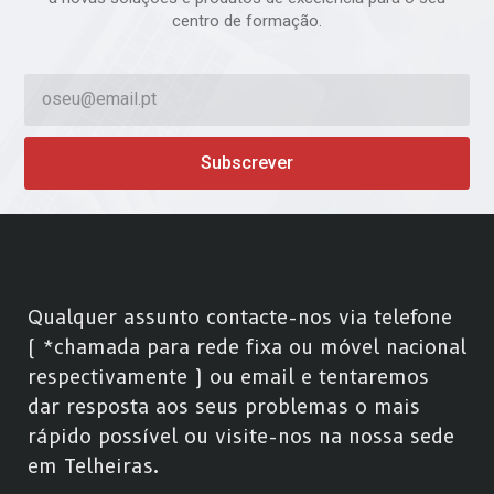
centro de formação.
Subscrever
Qualquer assunto contacte-nos via telefone
( *chamada para rede fixa ou móvel nacional
respectivamente ) ou email e tentaremos
dar resposta aos seus problemas o mais
rápido possível ou visite-nos na nossa sede
em Telheiras.