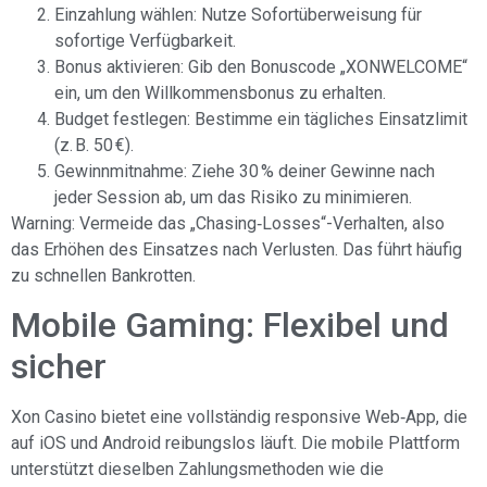
Einzahlung wählen: Nutze Sofortüberweisung für
sofortige Verfügbarkeit.
Bonus aktivieren: Gib den Bonuscode „XONWELCOME“
ein, um den Willkommensbonus zu erhalten.
Budget festlegen: Bestimme ein tägliches Einsatzlimit
(z. B. 50 €).
Gewinnmitnahme: Ziehe 30 % deiner Gewinne nach
jeder Session ab, um das Risiko zu minimieren.
Warning: Vermeide das „Chasing‑Losses“-Verhalten, also
das Erhöhen des Einsatzes nach Verlusten. Das führt häufig
zu schnellen Bankrotten.
Mobile Gaming: Flexibel und
sicher
Xon Casino bietet eine vollständig responsive Web‑App, die
auf iOS und Android reibungslos läuft. Die mobile Plattform
unterstützt dieselben Zahlungsmethoden wie die