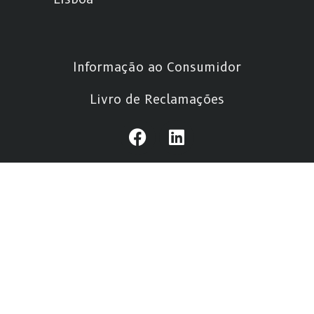
Informação ao Consumidor
Livro de Reclamações