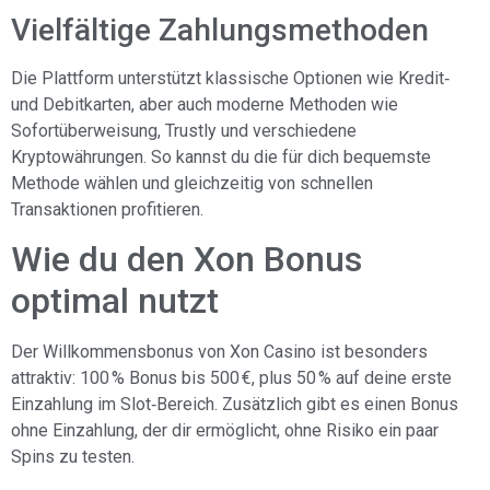
Vielfältige Zahlungsmethoden
Die Plattform unterstützt klassische Optionen wie Kredit‑
und Debitkarten, aber auch moderne Methoden wie
Sofortüberweisung, Trustly und verschiedene
Kryptowährungen. So kannst du die für dich bequemste
Methode wählen und gleichzeitig von schnellen
Transaktionen profitieren.
Wie du den Xon Bonus
optimal nutzt
Der Willkommensbonus von Xon Casino ist besonders
attraktiv: 100 % Bonus bis 500 €, plus 50 % auf deine erste
Einzahlung im Slot‑Bereich. Zusätzlich gibt es einen Bonus
ohne Einzahlung, der dir ermöglicht, ohne Risiko ein paar
Spins zu testen.