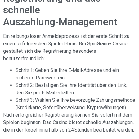
schnelle
Auszahlung‑Management
Ein reibungsloser Anmeldeprozess ist der erste Schritt zu
einem erfolgreichen Spielerlebnis. Bei SpinGranny Casino
gestaltet sich die Registrierung besonders
benutzerfreundlich:
Schritt 1: Geben Sie Ihre E‑Mail‑Adresse und ein
sicheres Passwort ein.
Schritt 2: Bestätigen Sie Ihre Identität über den Link,
den Sie per E‑Mail erhalten.
Schritt 3: Wählen Sie Ihre bevorzugte Zahlungsmethode
(Kreditkarte, Sofortüberweisung, Kryptowährungen).
Nach erfolgreicher Registrierung können Sie sofort mit dem
Spielen beginnen. Das Casino bietet schnelle Auszahlungen,
die in der Regel innerhalb von 24 Stunden bearbeitet werden.