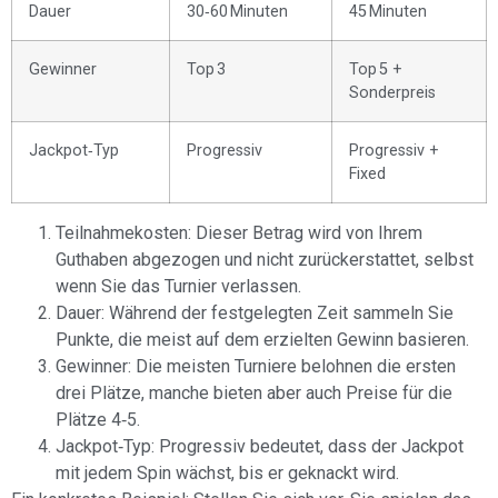
Dauer
30‑60 Minuten
45 Minuten
Gewinner
Top 3
Top 5 +
Sonderpreis
Jackpot‑Typ
Progressiv
Progressiv +
Fixed
Teilnahmekosten: Dieser Betrag wird von Ihrem
Guthaben abgezogen und nicht zurückerstattet, selbst
wenn Sie das Turnier verlassen.
Dauer: Während der festgelegten Zeit sammeln Sie
Punkte, die meist auf dem erzielten Gewinn basieren.
Gewinner: Die meisten Turniere belohnen die ersten
drei Plätze, manche bieten aber auch Preise für die
Plätze 4‑5.
Jackpot‑Typ: Progressiv bedeutet, dass der Jackpot
mit jedem Spin wächst, bis er geknackt wird.