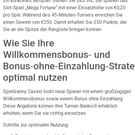
Ein konkretes Beispiel: Stellen Sie sich vor, Sie spielen das
Slot‑Spiel „Mega Fortune“ mit einer Einsatzhöhe von €0,20
pro Spin. Während des 45‑Minuten‑Turniers erreichen Sie
einen Gewinn von €250. Damit erhalten Sie 250 Punkte, die
Sie an die Spitze der Rangliste bringen können.
Wie Sie Ihre
Willkommensbonus‑ und
Bonus‑ohne‑Einzahlung‑Strate
optimal nutzen
SpinGranny Casino lockt neue Spieler mit einem großzügigen
Willkommensbonus sowie einem Bonus ohne Einzahlung.
Diese Angebote können Ihre Turnier‑Bankroll erheblich
erhöhen, wenn Sie sie richtig einsetzen.
Schritte zur optimalen Nutzung: