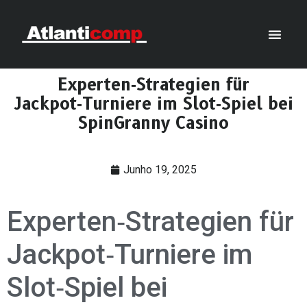
Experten‑Strategien für
Jackpot‑Turniere im Slot‑Spiel bei
SpinGranny Casino
Junho 19, 2025
Experten‑Strategien für
Jackpot‑Turniere im
Slot‑Spiel bei