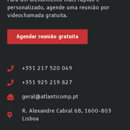
personalizado, agende uma reunião por
videochamada gratuita.
Agendar reunião gratuita
+351 217 520 049
+351 925 219 827
geral@atlanticomp.pt
R. Alexandre Cabral 6B, 1600-803
Lisboa