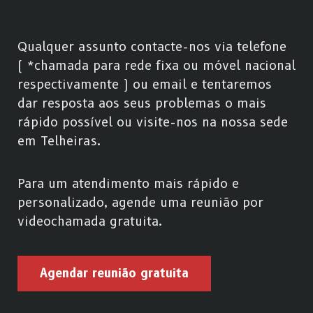
Qualquer assunto contacte-nos via telefone
( *chamada para rede fixa ou móvel nacional
respectivamente ) ou email e tentaremos
dar resposta aos seus problemas o mais
rápido possível ou visite-nos na nossa sede
em Telheiras.
Para um atendimento mais rápido e
personalizado, agende uma reunião por
videochamada gratuita.
Agendar reunião gratuita