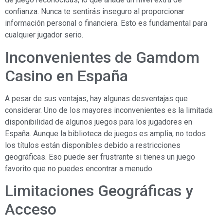
confianza. Nunca te sentirás inseguro al proporcionar
información personal o financiera. Esto es fundamental para
cualquier jugador serio.
Inconvenientes de Gamdom
Casino en España
A pesar de sus ventajas, hay algunas desventajas que
considerar. Uno de los mayores inconvenientes es la limitada
disponibilidad de algunos juegos para los jugadores en
España. Aunque la biblioteca de juegos es amplia, no todos
los títulos están disponibles debido a restricciones
geográficas. Eso puede ser frustrante si tienes un juego
favorito que no puedes encontrar a menudo.
Limitaciones Geográficas y
Acceso