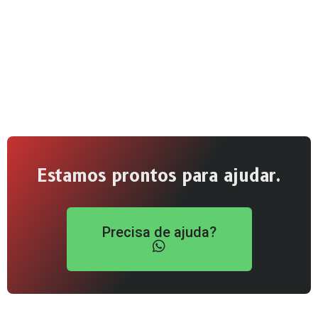
Estamos prontos para ajudar.
Precisa de ajuda?