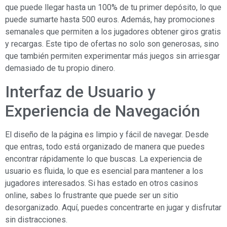
que puede llegar hasta un 100% de tu primer depósito, lo que
puede sumarte hasta 500 euros. Además, hay promociones
semanales que permiten a los jugadores obtener giros gratis
y recargas. Este tipo de ofertas no solo son generosas, sino
que también permiten experimentar más juegos sin arriesgar
demasiado de tu propio dinero.
Interfaz de Usuario y
Experiencia de Navegación
El diseño de la página es limpio y fácil de navegar. Desde
que entras, todo está organizado de manera que puedes
encontrar rápidamente lo que buscas. La experiencia de
usuario es fluida, lo que es esencial para mantener a los
jugadores interesados. Si has estado en otros casinos
online, sabes lo frustrante que puede ser un sitio
desorganizado. Aquí, puedes concentrarte en jugar y disfrutar
sin distracciones.