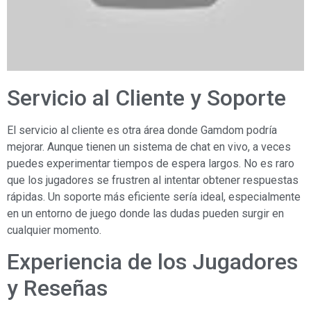
Servicio al Cliente y Soporte
El servicio al cliente es otra área donde Gamdom podría
mejorar. Aunque tienen un sistema de chat en vivo, a veces
puedes experimentar tiempos de espera largos. No es raro
que los jugadores se frustren al intentar obtener respuestas
rápidas. Un soporte más eficiente sería ideal, especialmente
en un entorno de juego donde las dudas pueden surgir en
cualquier momento.
Experiencia de los Jugadores
y Reseñas