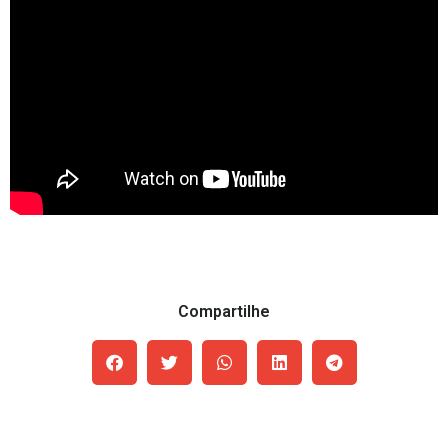
Compartilhe