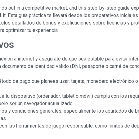
ds out in a competitive market, and this step-by-step guide exp
 it. Esta guía práctica te llevará desde los preparativos iniciale
ulos detallados de bonos y explicaciones sobre licencias y prot
a optimizar tu experiencia.
vos
nexión a internet y asegúrate de que sea estable para evitar inte
 documento de identidad válido (DNI, pasaporte o carné de condu
todo de pago que planees usar: tarjeta, monedero electrónico o 
 tu dispositivo (ordenador, tablet o móvil) cumpla con los requ
uele ser un navegador actualizado.
nos y condiciones generales, especialmente los apartados de bo
sas.
 con las herramientas de juego responsable, como límites de dep
.