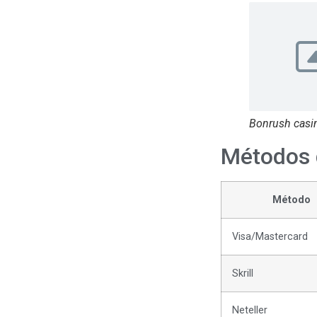
Bonrush casi
Métodos 
Método
Visa/Mastercard
Skrill
Neteller