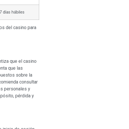
7 días hábiles
os del casino para
ntiza que el casino
enta que las
puestos sobre la
ecomienda consultar
tos personales y
pósito, pérdida y