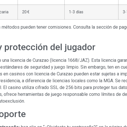
caria
20 €
1-3 días
3-
s métodos pueden tener comisiones. Consulta la sección de pag
y protección del jugador
o una licencia de Curazao (licencia 1668/JAZ). Esta licencia gara
estándares de seguridad y juego limpio. Sin embargo, ten en cu
s en casinos con licencia de Curazao pueden estar sujetas a im
 residencia, a diferencia de licencias locales como la MGA. Se r
l. El casino utiliza cifrado SSL de 256 bits para proteger tus da
s, ofrece herramientas de juego responsable como límites de de
utoexclusión.
soporte