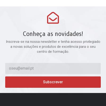
Conheça as novidades!
Inscreva-se na nossa newsletter e tenha acesso privilegiado
a novas soluções e produtos de excelência para o seu
centro de formação.
Subscrever