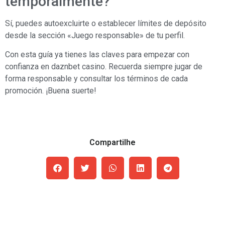
temporalmente?
Sí, puedes autoexcluirte o establecer límites de depósito
desde la sección «Juego responsable» de tu perfil.
Con esta guía ya tienes las claves para empezar con
confianza en daznbet casino. Recuerda siempre jugar de
forma responsable y consultar los términos de cada
promoción. ¡Buena suerte!
Compartilhe