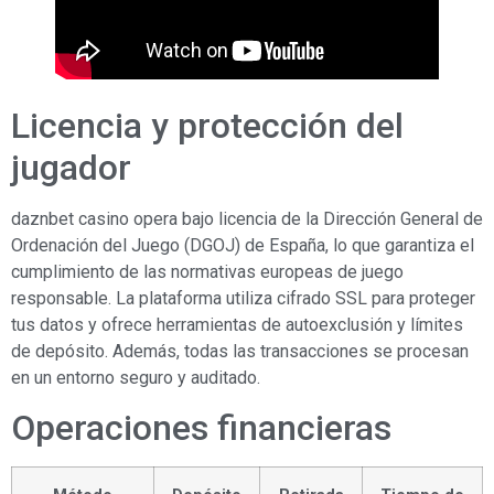
Licencia y protección del
jugador
daznbet casino opera bajo licencia de la Dirección General de
Ordenación del Juego (DGOJ) de España, lo que garantiza el
cumplimiento de las normativas europeas de juego
responsable. La plataforma utiliza cifrado SSL para proteger
tus datos y ofrece herramientas de autoexclusión y límites
de depósito. Además, todas las transacciones se procesan
en un entorno seguro y auditado.
Operaciones financieras