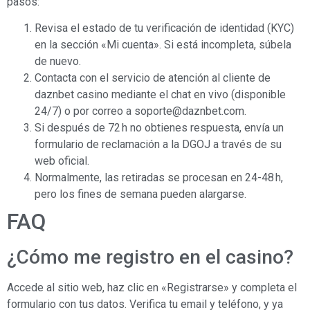
pasos:
Revisa el estado de tu verificación de identidad (KYC)
en la sección «Mi cuenta». Si está incompleta, súbela
de nuevo.
Contacta con el servicio de atención al cliente de
daznbet casino mediante el chat en vivo (disponible
24/7) o por correo a soporte@daznbet.com.
Si después de 72 h no obtienes respuesta, envía un
formulario de reclamación a la DGOJ a través de su
web oficial.
Normalmente, las retiradas se procesan en 24-48 h,
pero los fines de semana pueden alargarse.
FAQ
¿Cómo me registro en el casino?
Accede al sitio web, haz clic en «Registrarse» y completa el
formulario con tus datos. Verifica tu email y teléfono, y ya