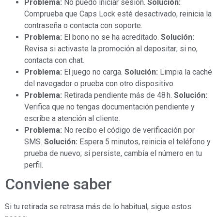
Problema:
No puedo iniciar sesión.
Solución:
Comprueba que Caps Lock esté desactivado, reinicia la
contraseña o contacta con soporte.
Problema:
El bono no se ha acreditado.
Solución:
Revisa si activaste la promoción al depositar; si no,
contacta con chat.
Problema:
El juego no carga.
Solución:
Limpia la caché
del navegador o prueba con otro dispositivo.
Problema:
Retirada pendiente más de 48 h.
Solución:
Verifica que no tengas documentación pendiente y
escribe a atención al cliente.
Problema:
No recibo el código de verificación por
SMS.
Solución:
Espera 5 minutos, reinicia el teléfono y
prueba de nuevo; si persiste, cambia el número en tu
perfil.
Conviene saber
Si tu retirada se retrasa más de lo habitual, sigue estos