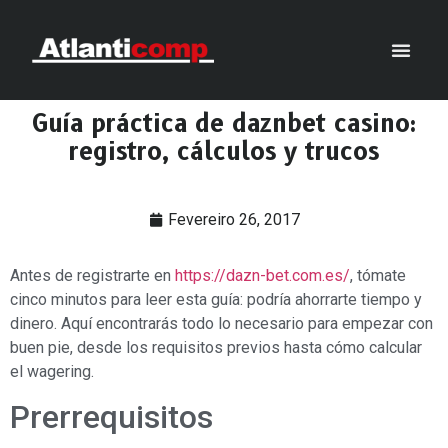
Guía práctica de daznbet casino:
registro, cálculos y trucos
Fevereiro 26, 2017
Antes de registrarte en
https://dazn-bet.com.es/
, tómate
cinco minutos para leer esta guía: podría ahorrarte tiempo y
dinero. Aquí encontrarás todo lo necesario para empezar con
buen pie, desde los requisitos previos hasta cómo calcular
el wagering.
Prerrequisitos