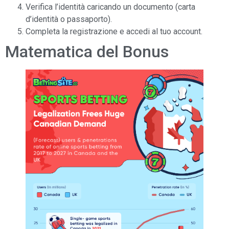
Verifica l’identità caricando un documento (carta
d’identità o passaporto).
Completa la registrazione e accedi al tuo account.
Matematica del Bonus