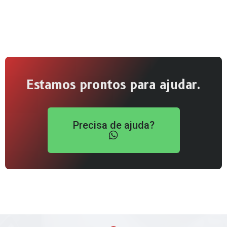
Estamos prontos para ajudar.
Precisa de ajuda?