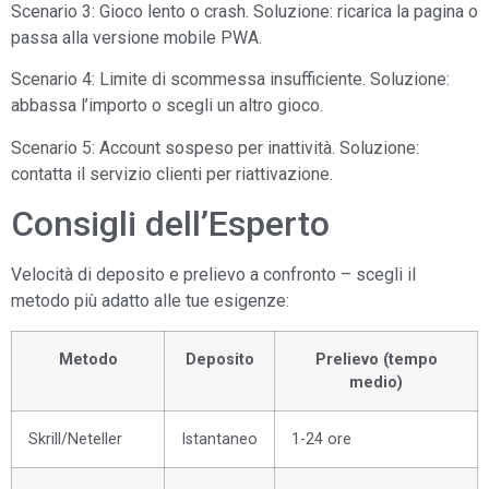
Scenario 3: Gioco lento o crash. Soluzione: ricarica la pagina o
passa alla versione mobile PWA.
Scenario 4: Limite di scommessa insufficiente. Soluzione:
abbassa l’importo o scegli un altro gioco.
Scenario 5: Account sospeso per inattività. Soluzione:
contatta il servizio clienti per riattivazione.
Consigli dell’Esperto
Velocità di deposito e prelievo a confronto – scegli il
metodo più adatto alle tue esigenze:
Metodo
Deposito
Prelievo (tempo
medio)
Skrill/Neteller
Istantaneo
1-24 ore