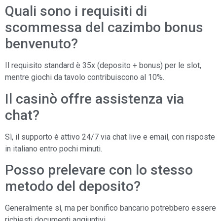
Quali sono i requisiti di
scommessa del cazimbo bonus
benvenuto?
Il requisito standard è 35x (deposito + bonus) per le slot,
mentre giochi da tavolo contribuiscono al 10%.
Il casinò offre assistenza via
chat?
Sì, il supporto è attivo 24/7 via chat live e email, con risposte
in italiano entro pochi minuti.
Posso prelevare con lo stesso
metodo del deposito?
Generalmente sì, ma per bonifico bancario potrebbero essere
richiesti documenti aggiuntivi.