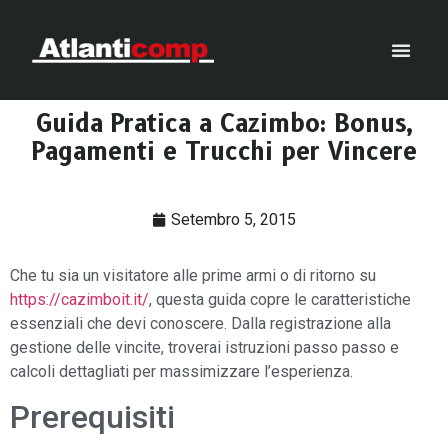
Guida Pratica a Cazimbo: Bonus,
Pagamenti e Trucchi per Vincere
Setembro 5, 2015
Che tu sia un visitatore alle prime armi o di ritorno su
https://cazimboit.it/
, questa guida copre le caratteristiche
essenziali che devi conoscere. Dalla registrazione alla
gestione delle vincite, troverai istruzioni passo passo e
calcoli dettagliati per massimizzare l’esperienza.
Prerequisiti