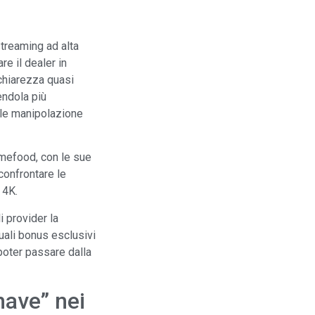
streaming ad alta
re il dealer in
 chiarezza quasi
endola più
bile manipolazione
omefood, con le sue
 confrontare le
 4K.
i provider la
quali bonus esclusivi
 poter passare dalla
have” nei