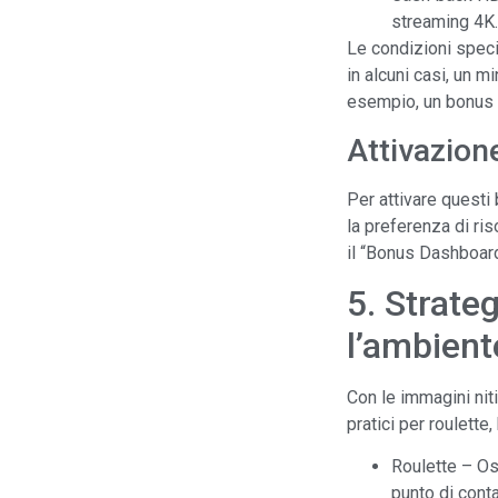
streaming 4K.
Le condizioni speci
in alcuni casi, un m
esempio, un bonus d
Attivazion
Per attivare questi
la preferenza di ri
il “Bonus Dashboard”
5. Strate
l’ambien
Con le immagini nit
pratici per roulette,
Roulette – Oss
punto di conta