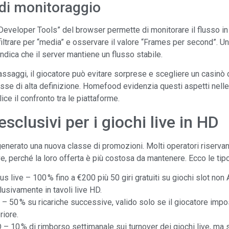
di monitoraggio
l “Developer Tools” del browser permette di monitorare il flusso i
iltrare per “media” e osservare il valore “Frames per second”. Un
ndica che il server mantiene un flusso stabile.
saggi, il giocatore può evitare sorprese e scegliere un casinò c
se di alta definizione. Homefood evidenzia questi aspetti nelle
ce il confronto tra le piattaforme.
sclusivi per i giochi live in HD
enerato una nuova classe di promozioni. Molti operatori riserva
ive, perché la loro offerta è più costosa da mantenere. Ecco le tip
 live – 100 % fino a €200 più 50 giri gratuiti su giochi slot no
lusivamente in tavoli live HD.
– 50 % su ricariche successive, valido solo se il giocatore impos
iore.
– 10 % di rimborso settimanale sui turnover dei giochi live, ma s