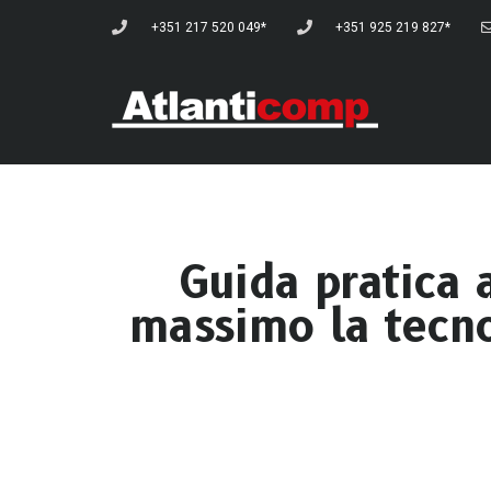
+351 217 520 049*
+351 925 219 827*
Guida pratica 
massimo la tecno