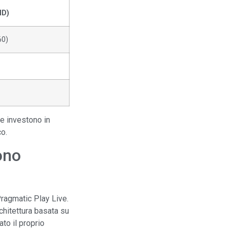
HD)
60)
e investono in
co.
ono
Pragmatic Play Live.
rchitettura basata su
ato il proprio