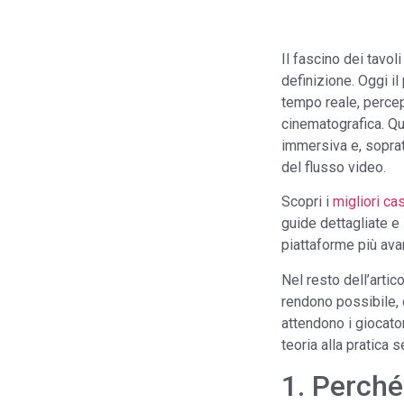
Il fascino dei tavol
definizione. Oggi il
tempo reale, percep
cinematografica. Qu
immersiva e, soprat
del flusso video.
Scopri i
migliori ca
guide dettagliate e 
piattaforme più ava
Nel resto dell’arti
rendono possibile, c
attendono i giocator
teoria alla pratic
1. Perché