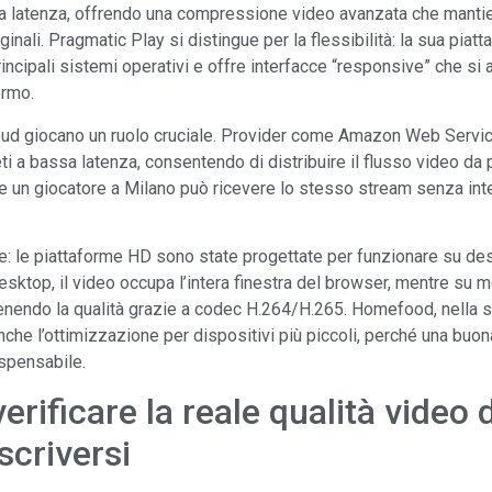
la latenza, offrendo una compressione video avanzata che mantie
nali. Pragmatic Play si distingue per la flessibilità: la sua piat
incipali sistemi operativi e offre interfacce “responsive” che si 
ermo.
cloud giocano un ruolo cruciale. Provider come Amazon Web Servi
i a bassa latenza, consentendo di distribuire il flusso video da p
e un giocatore a Milano può ricevere lo stesso stream senza inte
e: le piattaforme HD sono state progettate per funzionare su desk
ktop, il video occupa l’intera finestra del browser, mentre su mob
nendo la qualità grazie a codec H.264/H.265. Homefood, nella su
che l’ottimizzazione per dispositivi più piccoli, perché una buo
spensabile.
erificare la reale qualità video 
scriversi