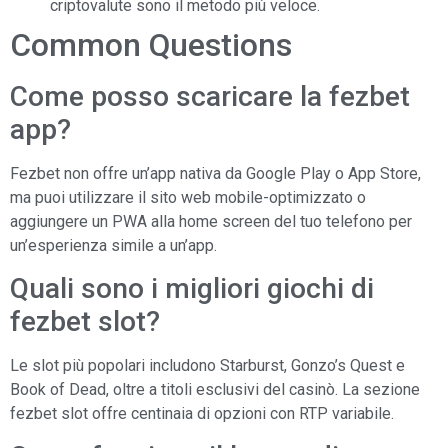
criptovalute sono il metodo più veloce.
Common Questions
Come posso scaricare la fezbet
app?
Fezbet non offre un’app nativa da Google Play o App Store,
ma puoi utilizzare il sito web mobile-optimizzato o
aggiungere un PWA alla home screen del tuo telefono per
un’esperienza simile a un’app.
Quali sono i migliori giochi di
fezbet slot?
Le slot più popolari includono Starburst, Gonzo’s Quest e
Book of Dead, oltre a titoli esclusivi del casinò. La sezione
fezbet slot offre centinaia di opzioni con RTP variabile.