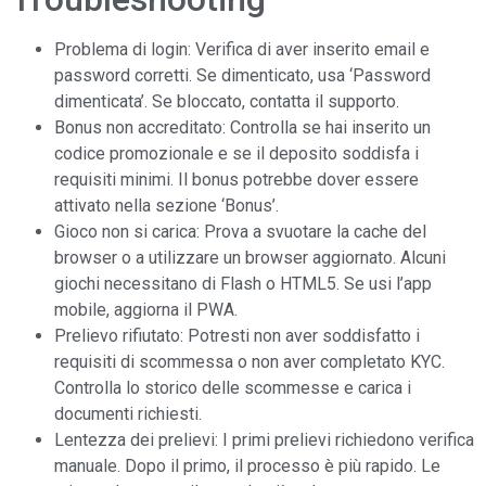
Problema di login: Verifica di aver inserito email e
password corretti. Se dimenticato, usa ‘Password
dimenticata’. Se bloccato, contatta il supporto.
Bonus non accreditato: Controlla se hai inserito un
codice promozionale e se il deposito soddisfa i
requisiti minimi. Il bonus potrebbe dover essere
attivato nella sezione ‘Bonus’.
Gioco non si carica: Prova a svuotare la cache del
browser o a utilizzare un browser aggiornato. Alcuni
giochi necessitano di Flash o HTML5. Se usi l’app
mobile, aggiorna il PWA.
Prelievo rifiutato: Potresti non aver soddisfatto i
requisiti di scommessa o non aver completato KYC.
Controlla lo storico delle scommesse e carica i
documenti richiesti.
Lentezza dei prelievi: I primi prelievi richiedono verifica
manuale. Dopo il primo, il processo è più rapido. Le