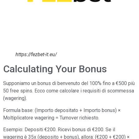
https://fezbet-it.eu/
Calculating Your Bonus
Supponiamo un bonus di benvenuto del 100% fino a €500 più
50 free spins. Ecco come calcolare i requisiti di scommessa
(wagering).
Formula base: (Importo depositato + Importo bonus) ×
Moltiplicatore wagering = Turnover richiesto.
Esempio: Depositi €200. Ricevi bonus di €200. Se il
wagering è 35x (deposito + bonus), allora: (€200 + €200) ×