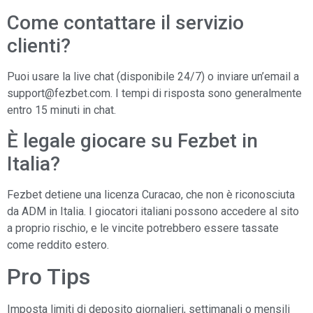
Come contattare il servizio
clienti?
Puoi usare la live chat (disponibile 24/7) o inviare un’email a
support@fezbet.com. I tempi di risposta sono generalmente
entro 15 minuti in chat.
È legale giocare su Fezbet in
Italia?
Fezbet detiene una licenza Curacao, che non è riconosciuta
da ADM in Italia. I giocatori italiani possono accedere al sito
a proprio rischio, e le vincite potrebbero essere tassate
come reddito estero.
Pro Tips
Imposta limiti di deposito giornalieri, settimanali o mensili