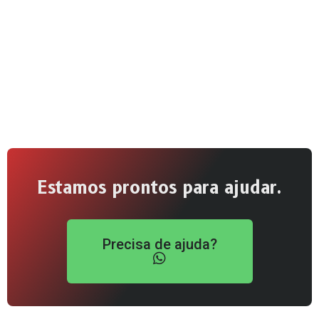
Estamos prontos para ajudar.
Precisa de ajuda?