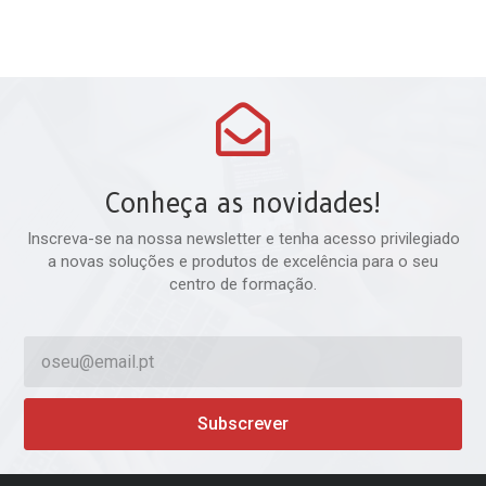
Conheça as novidades!
Inscreva-se na nossa newsletter e tenha acesso privilegiado
a novas soluções e produtos de excelência para o seu
centro de formação.
Subscrever