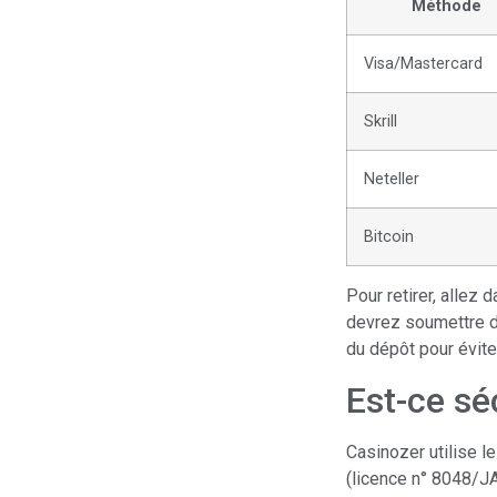
Méthode
Visa/Mastercard
Skrill
Neteller
Bitcoin
Pour retirer, allez
devrez soumettre d
du dépôt pour évite
Est-ce sé
Casinozer utilise l
(licence n° 8048/JA