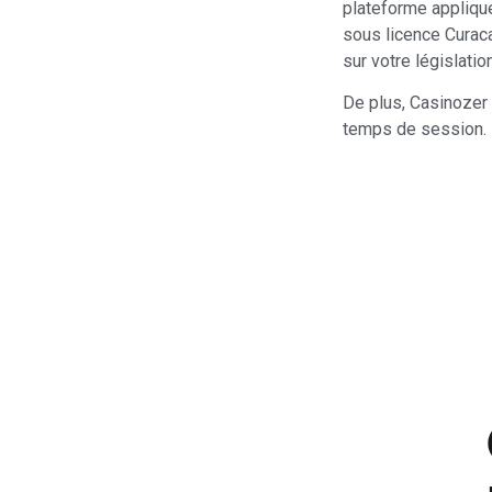
plateforme appliqu
sous licence Curac
sur votre législatio
De plus, Casinozer 
temps de session. L