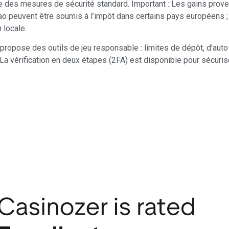
e des mesures de sécurité standard. Important : Les gains prov
ao peuvent être soumis à l’impôt dans certains pays européens 
n locale.
propose des outils de jeu responsable : limites de dépôt, d’auto
a vérification en deux étapes (2FA) est disponible pour sécuris