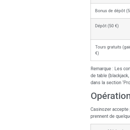
Bonus de dépôt (5
Dépôt (50 €)
Tours gratuits (ga
€)
Remarque : Les cont
de table (blackjack
dans la section ‘Pr
Opération
Casinozer accepte 
prennent de quelqu