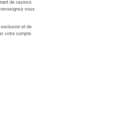
enant de casinos
; renseignez-vous
-exclusion et de
er votre compte.