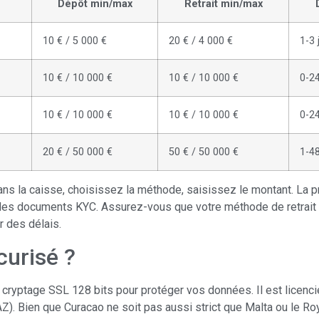
Dépôt min/max
Retrait min/max
10 € / 5 000 €
20 € / 4 000 €
1-3 
10 € / 10 000 €
10 € / 10 000 €
0-2
10 € / 10 000 €
10 € / 10 000 €
0-2
20 € / 50 000 €
50 € / 50 000 €
1-4
 dans la caisse, choisissez la méthode, saisissez le montant. La 
es documents KYC. Assurez-vous que votre méthode de retrait 
r des délais.
curisé ?
e cryptage SSL 128 bits pour protéger vos données. Il est licenc
Z). Bien que Curacao ne soit pas aussi strict que Malta ou le Ro