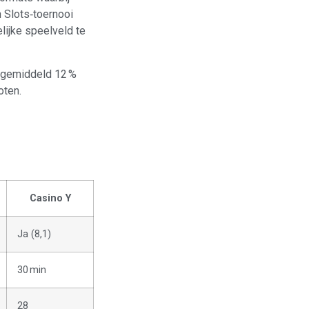
n Slots‑toernooi
lijke speelveld te
n gemiddeld 12 %
oten.
Casino Y
Ja (8,1)
30 min
28