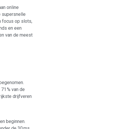
an online
 supersnelle
 focus op slots,
ends en een
een van de meest
 toegenomen.
 71 % van de
jkste drijfveren
en beginnen.
 onder de 30 ms.