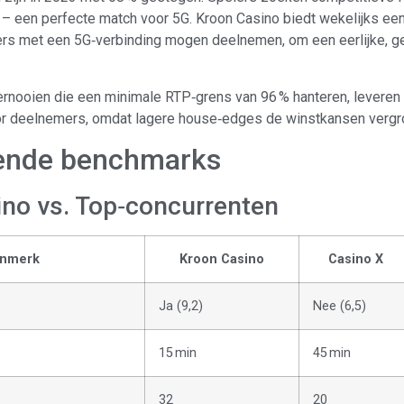
s – een perfecte match voor 5G. Kroon Casino biedt wekelijks ee
ers met een 5G‑verbinding mogen deelnemen, om een eerlijke, ge
oernooien die een minimale RTP‑grens van 96 % hanteren, levere
r deelnemers, omdat lagere house‑edges de winstkansen vergr
kende benchmarks
no vs. Top‑concurrenten
nmerk
Kroon Casino
Casino X
Ja (9,2)
Nee (6,5)
15 min
45 min
32
20