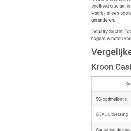
snelheid cruciaal i
waarbij alleen spel
garanderen.
Industry Secret: T
hogere winsten voo
Vergelij
Kroon Casi
Ke
5G‑optimalisatie
iDEAL‑uitbetaling
Aantal live dealers