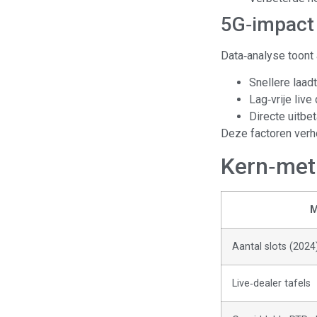
5G‑impact 
Data‑analyse toont 
Snellere laadt
Lag‑vrije liv
Directe uitbe
Deze factoren verho
Kern‑metr
M
Aantal slots (2024
Live‑dealer tafels