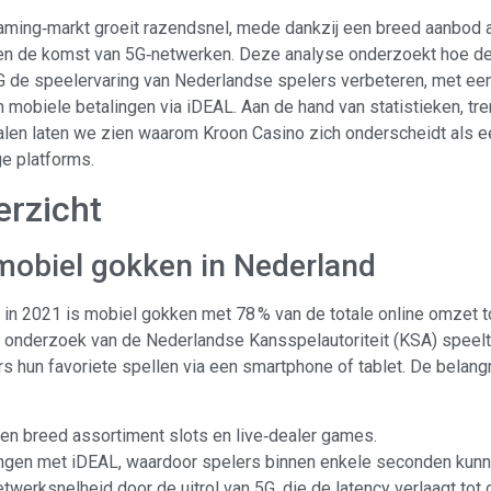
ming‑markt groeit razendsnel, mede dankzij een breed aanbod a
en de komst van 5G‑netwerken. Deze analyse onderzoekt hoe de
G de speelervaring van Nederlandse spelers verbeteren, met een
en mobiele betalingen via iDEAL. Aan de hand van statistieken, tr
ivalen laten we zien waarom Kroon Casino zich onderscheidt als 
e platforms.
erzicht
mobiel gokken in Nederland
g in 2021 is mobiel gokken met 78 % van de totale online omzet
 onderzoek van de Nederlandse Kansspelautoriteit (KSA) speelt
 hun favoriete spellen via een smartphone of tablet. De belangri
en breed assortiment slots en live‑dealer games.
ingen met iDEAL, waardoor spelers binnen enkele seconden kunn
twerksnelheid door de uitrol van 5G, die de latency verlaagt tot