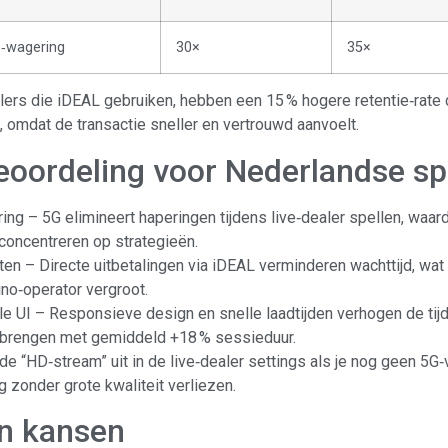
‑wagering
30×
35×
ers die iDEAL gebruiken, hebben een 15 % hogere retentie‑rate
, omdat de transactie sneller en vertrouwd aanvoelt.
eoordeling voor Nederlandse sp
aring – 5G elimineert haperingen tijdens live‑dealer spellen, waar
concentreren op strategieën.
ten – Directe uitbetalingen via iDEAL verminderen wachttijd, wat
ino‑operator vergroot.
e UI – Responsieve design en snelle laadtijden verhogen de tijd
rbrengen met gemiddeld +18 % sessieduur.
de “HD‑stream” uit in de live‑dealer settings als je nog geen 5G‑v
g zonder grote kwaliteit verliezen.
en kansen