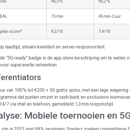
lots
96,3 %
95,2 %
DEAL
15 min
45 min‑2 uur
play‑score*
9,2/10
7,4/10
 laadtijd, stream‑kwaliteit en server‑responsiviteit.
 de “5G‑ready” badge in de app‑store‑beschrijving om te weten o
 voor supersnelle netwerken.
ferentiators
 van 100 % tot €200 + 50 gratis spins, met een lage wagering 
ogramma dat punten omzet in cash‑back en exclusieve toernooie
24/7 via chat en telefoon, gemiddeld 1,3 min responstijd.
lyse: Mobiele toernooien en 5
 zijn in 2023 met 68 % gestegen. Spelers zoeken competitieve f