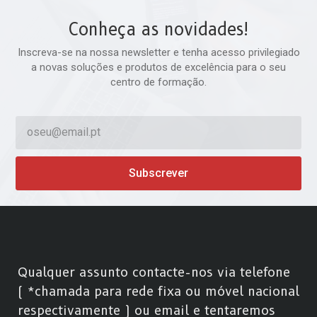
Conheça as novidades!
Inscreva-se na nossa newsletter e tenha acesso privilegiado
a novas soluções e produtos de excelência para o seu
centro de formação.
Subscrever
Qualquer assunto contacte-nos via telefone
( *chamada para rede fixa ou móvel nacional
respectivamente ) ou email e tentaremos