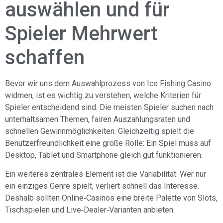
auswählen und für
Spieler Mehrwert
schaffen
Bevor wir uns dem Auswahlprozess von Ice Fishing Casino
widmen, ist es wichtig zu verstehen, welche Kriterien für
Spieler entscheidend sind. Die meisten Spieler suchen nach
unterhaltsamen Themen, fairen Auszahlungsraten und
schnellen Gewinnmöglichkeiten. Gleichzeitig spielt die
Benutzerfreundlichkeit eine große Rolle: Ein Spiel muss auf
Desktop, Tablet und Smartphone gleich gut funktionieren.
Ein weiteres zentrales Element ist die Variabilität. Wer nur
ein einziges Genre spielt, verliert schnell das Interesse.
Deshalb sollten Online‑Casinos eine breite Palette von Slots,
Tischspielen und Live‑Dealer‑Varianten anbieten.