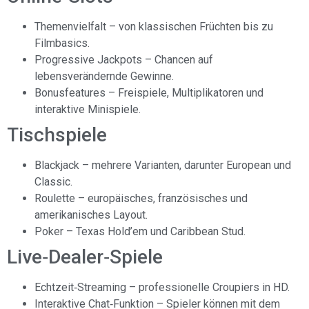
Themenvielfalt – von klassischen Früchten bis zu
Filmbasics.
Progressive Jackpots – Chancen auf
lebensverändernde Gewinne.
Bonusfeatures – Freispiele, Multiplikatoren und
interaktive Minispiele.
Tischspiele
Blackjack – mehrere Varianten, darunter European und
Classic.
Roulette – europäisches, französisches und
amerikanisches Layout.
Poker – Texas Hold’em und Caribbean Stud.
Live‑Dealer‑Spiele
Echtzeit‑Streaming – professionelle Croupiers in HD.
Interaktive Chat‑Funktion – Spieler können mit dem