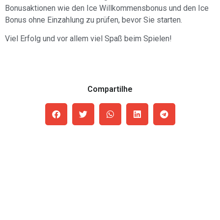
Bonusaktionen wie den Ice Willkommensbonus und den Ice
Bonus ohne Einzahlung zu prüfen, bevor Sie starten.
Viel Erfolg und vor allem viel Spaß beim Spielen!
Compartilhe