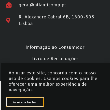
geral@atlanticomp.pt
R. Alexandre Cabral 6B, 1600-803
Lisboa
Informação ao Consumidor
Livro de Reclamações
Ao usar este site, concorda com o nosso
uso de cookies. Usamos cookies para lhe
oferecer uma melhor experiência de
navegação.
Aceitar e fechar