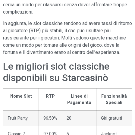
cerca un modo per rilassarsi senza dover affrontare troppe
complicazioni.
In aggiunta, le slot classiche tendono ad avere tassi di ritorno
al giocatore (RTP) più stabili, il che può risultare più
rassicurante per i giocatori. Molti vedono queste macchine
come un modo per tornare alle origini del gioco, dove la
fortuna e il divertimento erano al centro dell’esperienza.
Le migliori slot classiche
disponibili su Starcasinò
Nome Slot
RTP
Linee di
Funzionalità
Pagamento
Speciali
Fruit Party
96.50%
20
Giri gratuiti
Classic 7
97.00%
5
Jackpot