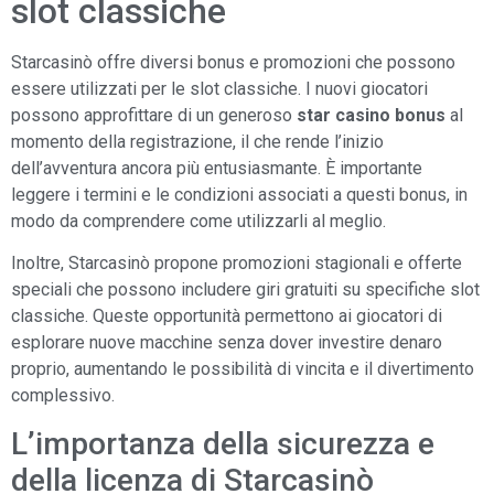
slot classiche
Starcasinò offre diversi bonus e promozioni che possono
essere utilizzati per le slot classiche. I nuovi giocatori
possono approfittare di un generoso
star casino bonus
al
momento della registrazione, il che rende l’inizio
dell’avventura ancora più entusiasmante. È importante
leggere i termini e le condizioni associati a questi bonus, in
modo da comprendere come utilizzarli al meglio.
Inoltre, Starcasinò propone promozioni stagionali e offerte
speciali che possono includere giri gratuiti su specifiche slot
classiche. Queste opportunità permettono ai giocatori di
esplorare nuove macchine senza dover investire denaro
proprio, aumentando le possibilità di vincita e il divertimento
complessivo.
L’importanza della sicurezza e
della licenza di Starcasinò