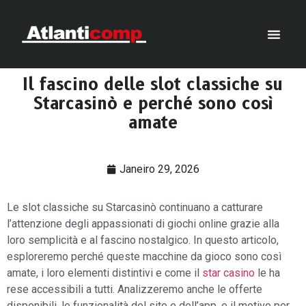
Il fascino delle slot classiche su
Starcasinò e perché sono così
amate
Janeiro 29, 2026
Le slot classiche su Starcasinò continuano a catturare
l’attenzione degli appassionati di giochi online grazie alla
loro semplicità e al fascino nostalgico. In questo articolo,
esploreremo perché queste macchine da gioco sono così
amate, i loro elementi distintivi e come il
star casino
le ha
rese accessibili a tutti. Analizzeremo anche le offerte
disponibili, le funzionalità del sito e dell’app, e il motivo per