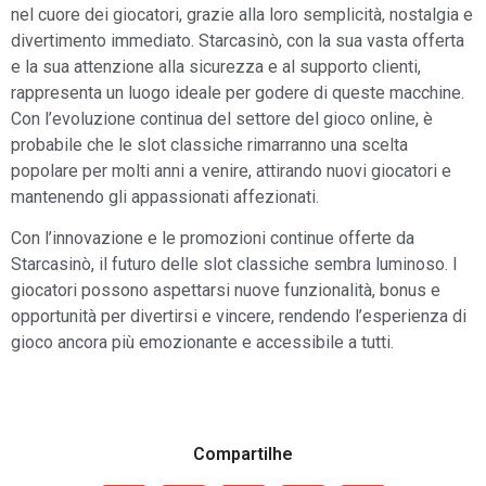
nel cuore dei giocatori, grazie alla loro semplicità, nostalgia e
divertimento immediato. Starcasinò, con la sua vasta offerta
e la sua attenzione alla sicurezza e al supporto clienti,
rappresenta un luogo ideale per godere di queste macchine.
Con l’evoluzione continua del settore del gioco online, è
probabile che le slot classiche rimarranno una scelta
popolare per molti anni a venire, attirando nuovi giocatori e
mantenendo gli appassionati affezionati.
Con l’innovazione e le promozioni continue offerte da
Starcasinò, il futuro delle slot classiche sembra luminoso. I
giocatori possono aspettarsi nuove funzionalità, bonus e
opportunità per divertirsi e vincere, rendendo l’esperienza di
gioco ancora più emozionante e accessibile a tutti.
Compartilhe