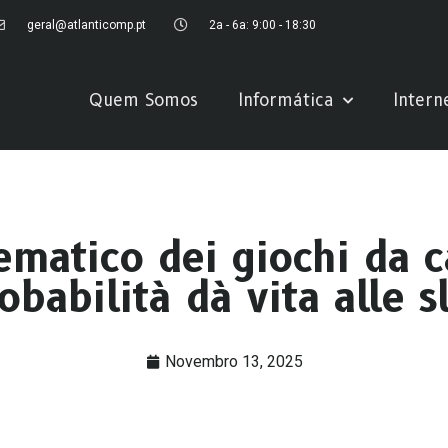
geral@atlanticomp.pt
2a - 6a: 9:00 - 18:30
Quem Somos
Informática
Intern
ematico dei giochi da 
obabilità dà vita alle s
Novembro 13, 2025