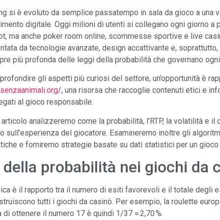
ng si è evoluto da semplice passatempo in sala da gioco a una v
enimento digitale. Oggi milioni di utenti si collegano ogni giorno a
lot, ma anche poker room online, scommesse sportive e live casi
tata da tecnologie avanzate, design accattivante e, soprattutto,
 più profonda delle leggi della probabilità che governano ogni 
rofondire gli aspetti più curiosi del settore, un’opportunità è ra
asenzaanimali.org/
, una risorsa che raccoglie contenuti etici e inf
 legati al gioco responsabile.
articolo analizzeremo come la probabilità, l’RTP, la volatilità e 
no sull’esperienza del giocatore. Esamineremo inoltre gli algoritm
atiche e forniremo strategie basate su dati statistici per un gioc
 della probabilità nei giochi da 
ca è il rapporto tra il numero di esiti favorevoli e il totale degli e
struiscono tutti i giochi da casinò. Per esempio, la roulette euro
tà di ottenere il numero 17 è quindi 1/37 ≈ 2,70 %.