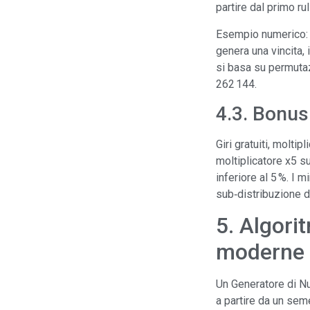
partire dal primo rul
Esempio numerico:
genera una vincita,
si basa su permutaz
262 144.
4.3. Bonus
Giri gratuiti, molti
moltiplicatore x5 su
inferiore al 5 %. I 
sub‑distribuzione di
5. Algori
moderne
Un Generatore di N
a partire da un sem