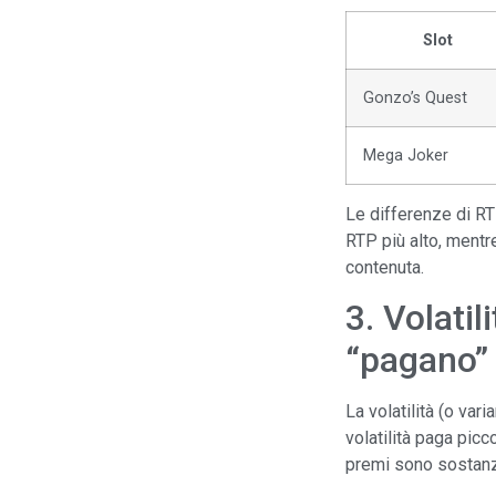
Slot
Gonzo’s Quest
Mega Joker
Le differenze di RTP
RTP più alto, mentr
contenuta.
3. Volatil
“pagano”
La volatilità (o var
volatilità paga picc
premi sono sostanzi