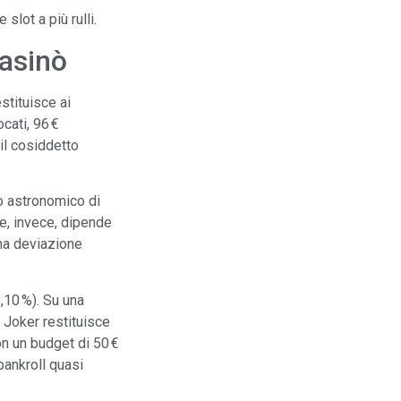
lot a più rulli.
casinò
stituisce ai
cati, 96 €
 il cosiddetto
ro astronomico di
e, invece, dipende
na deviazione
10 %). Su una
 Joker restituisce
on un budget di 50 €
ankroll quasi