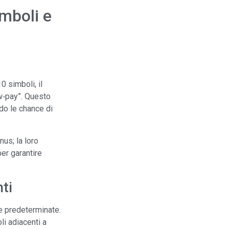
imboli e
0 simboli, il
w‑pay”. Questo
ndo le chance di
nus; la loro
er garantire
ti
ee predeterminate.
i adiacenti a