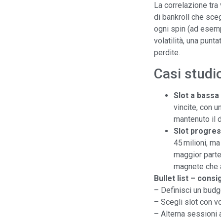
La correlazione tra
di bankroll che sceg
ogni spin (ad esemp
volatilità, una punt
perdite.
Casi studi
Slot a bassa 
vincite, con u
mantenuto il d
Slot progres
45 milioni, ma
maggior parte 
magnete che a
Bullet list – consig
– Definisci un budg
– Scegli slot con vo
– Alterna sessioni a 