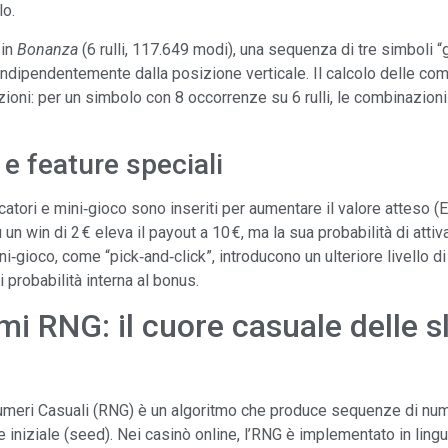
lo.
 in
Bonanza
(6 rulli, 117.649 modi), una sequenza di tre simboli “g
 indipendentemente dalla posizione verticale. Il calcolo delle com
ioni: per un simbolo con 8 occorrenze su 6 rulli, le combinazioni
 e feature speciali
plicatori e mini‑gioco sono inseriti per aumentare il valore atteso (E
 un win di 2 € eleva il payout a 10 €, ma la sua probabilità di attiv
mini‑gioco, come “pick‑and‑click”, introducono un ulteriore livello 
 probabilità interna al bonus.
tmi RNG: il cuore casuale delle s
umeri Casuali (RNG) è un algoritmo che produce sequenze di nu
e iniziale (seed). Nei casinò online, l’RNG è implementato in lin