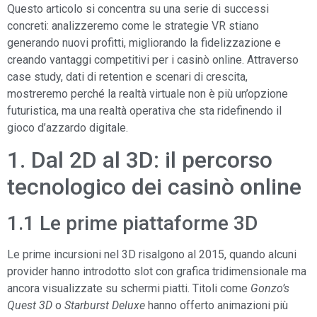
Questo articolo si concentra su una serie di successi
concreti: analizzeremo come le strategie VR stiano
generando nuovi profitti, migliorando la fidelizzazione e
creando vantaggi competitivi per i casinò online. Attraverso
case study, dati di retention e scenari di crescita,
mostreremo perché la realtà virtuale non è più un’opzione
futuristica, ma una realtà operativa che sta ridefinendo il
gioco d’azzardo digitale.
1. Dal 2D al 3D: il percorso
tecnologico dei casinò online
1.1 Le prime piattaforme 3D
Le prime incursioni nel 3D risalgono al 2015, quando alcuni
provider hanno introdotto slot con grafica tridimensionale ma
ancora visualizzate su schermi piatti. Titoli come
Gonzo’s
Quest 3D
o
Starburst Deluxe
hanno offerto animazioni più