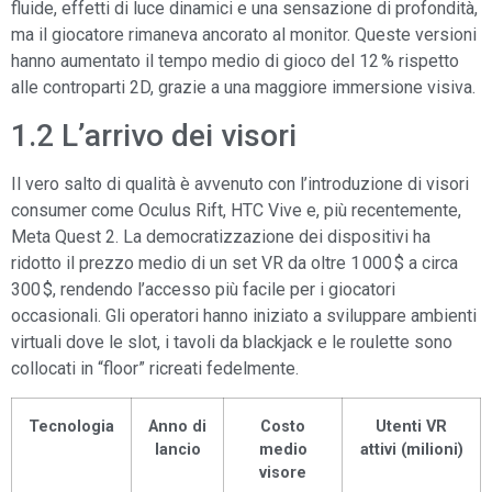
fluide, effetti di luce dinamici e una sensazione di profondità,
ma il giocatore rimaneva ancorato al monitor. Queste versioni
hanno aumentato il tempo medio di gioco del 12 % rispetto
alle controparti 2D, grazie a una maggiore immersione visiva.
1.2 L’arrivo dei visori
Il vero salto di qualità è avvenuto con l’introduzione di visori
consumer come Oculus Rift, HTC Vive e, più recentemente,
Meta Quest 2. La democratizzazione dei dispositivi ha
ridotto il prezzo medio di un set VR da oltre 1 000 $ a circa
300 $, rendendo l’accesso più facile per i giocatori
occasionali. Gli operatori hanno iniziato a sviluppare ambienti
virtuali dove le slot, i tavoli da blackjack e le roulette sono
collocati in “floor” ricreati fedelmente.
Tecnologia
Anno di
Costo
Utenti VR
lancio
medio
attivi (milioni)
visore