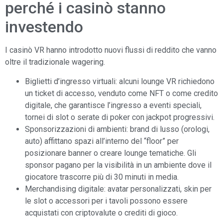
perché i casinò stanno
investendo
I casinò VR hanno introdotto nuovi flussi di reddito che vanno
oltre il tradizionale wagering.
Biglietti d’ingresso virtuali: alcuni lounge VR richiedono
un ticket di accesso, venduto come NFT o come credito
digitale, che garantisce l’ingresso a eventi speciali,
tornei di slot o serate di poker con jackpot progressivi.
Sponsorizzazioni di ambienti: brand di lusso (orologi,
auto) affittano spazi all’interno del “floor” per
posizionare banner o creare lounge tematiche. Gli
sponsor pagano per la visibilità in un ambiente dove il
giocatore trascorre più di 30 minuti in media.
Merchandising digitale: avatar personalizzati, skin per
le slot o accessori per i tavoli possono essere
acquistati con criptovalute o crediti di gioco.