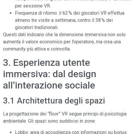
per sessione VR.
Frequenza di ritorno: il 62 % dei giocatori VR effettua
almeno tre visite a settimana, contro il 38 % dei
giocatori tradizionali.
Questi dati indicano che la dimensione immersiva non solo
aumenta il valore economico per l’operatore, ma crea una
community più attiva e coinvolta.
3. Esperienza utente
immersiva: dal design
all’interazione sociale
3.1 Architettura degli spazi
La progettazione dei “floor” VR segue principi di psicologia
ambientale. Gli spazi sono suddivisi in zone:
Lobby: area di accoglienza con informazioni su bonus