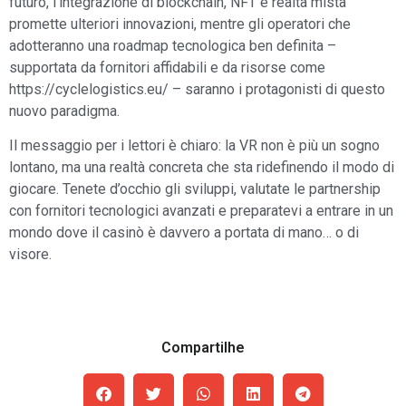
futuro, l’integrazione di blockchain, NFT e realtà mista
promette ulteriori innovazioni, mentre gli operatori che
adotteranno una roadmap tecnologica ben definita –
supportata da fornitori affidabili e da risorse come
https://cyclelogistics.eu/ – saranno i protagonisti di questo
nuovo paradigma.
Il messaggio per i lettori è chiaro: la VR non è più un sogno
lontano, ma una realtà concreta che sta ridefinendo il modo di
giocare. Tenete d’occhio gli sviluppi, valutate le partnership
con fornitori tecnologici avanzati e preparatevi a entrare in un
mondo dove il casinò è davvero a portata di mano… o di
visore.
Compartilhe