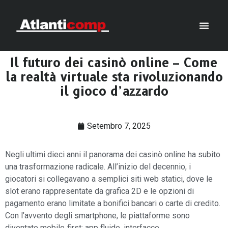
Il futuro dei casinò online – Come
la realtà virtuale sta rivoluzionando
il gioco d’azzardo
Setembro 7, 2025
Negli ultimi dieci anni il panorama dei casinò online ha subito
una trasformazione radicale. All’inizio del decennio, i
giocatori si collegavano a semplici siti web statici, dove le
slot erano rappresentate da grafica 2D e le opzioni di
pagamento erano limitate a bonifici bancari o carte di credito.
Con l’avvento degli smartphone, le piattaforme sono
diventate mobile‑first: app fluide, interfacce