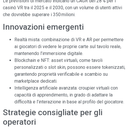
Le previsioni di mercato indicano un CAGR del 28 % per i
casinò VR tra il 2025 e il 2030, con un volume di utenti attivi
che dovrebbe superare i 350 milioni.
Innovazioni emergenti
Realtà mista: combinazione di VR e AR per permettere
ai giocatori di vedere le proprie carte sul tavolo reale,
mantenendo l’immersione digitale.
Blockchain e NFT: asset virtuali, come tavoli
personalizzati o slot skin, possono essere tokenizzati,
garantendo proprietà verificabile e scambio su
marketplace dedicati.
Intelligenza artificiale avanzata: croupier virtuali con
capacità di apprendimento, in grado di adattare la
difficoltà e l’interazione in base al profilo del giocatore.
Strategie consigliate per gli
operatori