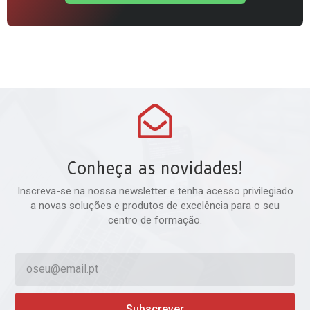
Conheça as novidades!
Inscreva-se na nossa newsletter e tenha acesso privilegiado
a novas soluções e produtos de excelência para o seu
centro de formação.
Subscrever