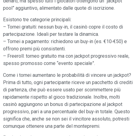
denaro, ma spesso tutti i giocatori ottengono un “jackpot
pool” aggiuntivo, alimentato dalle quote di iscrizione.
Esistono tre categorie principali:
– Tornei gratuiti: nessun buy‑in, il casinò copre il costo di
partecipazione. Ideali per testare la dinamica.
– Tornei a pagamento: richiedono un buy‑in (es. €10‑€50) e
offrono premi più consistenti.
– Freeroll: torneo gratuito ma con jackpot progressivo reale,
spesso promosso come “evento speciale”.
Come i tornei aumentano le probabilità di vincere un jackpot?
Prima di tutto, ogni partecipante riceve un pacchetto di crediti
di partenza, che può essere usato per scommettere più
rapidamente rispetto al gioco tradizionale. Inoltre, molti
casinò aggiungono un bonus di partecipazione al jackpot
progressivo, pari a una percentuale del buy‑in totale. Questo
significa che, anche se non sei il vincitore assoluto, potresti
comunque ottenere una parte del montepremi.