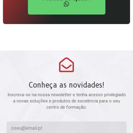
Conheça as novidades!
Inscreva-se na nossa newsletter e tenha acesso privilegiado
a novas soluções e produtos de excelência para o seu
centro de formação.