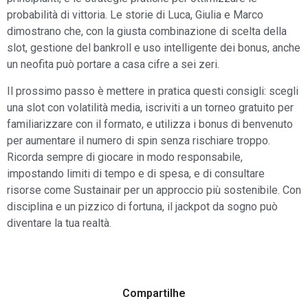
probabilità di vittoria. Le storie di Luca, Giulia e Marco
dimostrano che, con la giusta combinazione di scelta della
slot, gestione del bankroll e uso intelligente dei bonus, anche
un neofita può portare a casa cifre a sei zeri.
Il prossimo passo è mettere in pratica questi consigli: scegli
una slot con volatilità media, iscriviti a un torneo gratuito per
familiarizzare con il formato, e utilizza i bonus di benvenuto
per aumentare il numero di spin senza rischiare troppo.
Ricorda sempre di giocare in modo responsabile,
impostando limiti di tempo e di spesa, e di consultare
risorse come Sustainair per un approccio più sostenibile. Con
disciplina e un pizzico di fortuna, il jackpot da sogno può
diventare la tua realtà.
Compartilhe