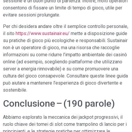
sessione è un buon punto di partenza. Inoltre, molti operatori
consentono di fissare un limite di tempo di gioco, utile per
evitare sessioni prolungate.
Per chi desidera andare oltre il semplice controllo personale,
il sito
https://www.sustainair.eu/
mette a disposizione guide
su pratiche di gioco più ecologiche e responsabili. Sustainair
non è un operatore di gioco, ma una risorsa che raccoglie
informazioni su come ridurre l’impatto ambientale dei casinò
online (ad esempio, scegliendo piattaforme che utilizzano
server a energia rinnovabile) e su come promuovere una
cultura del gioco consapevole. Consultare queste linee guida
può aiutare a mantenere l’esperienza di gioco divertente e
sostenibile.
Conclusione – (190 parole)
Abbiamo esplorato la meccanica dei jackpot progressivi, il
ruolo chiave dei tornei di slot come trampolino di lancio per i
principianti, e le strategie pratiche per ottimizzare le