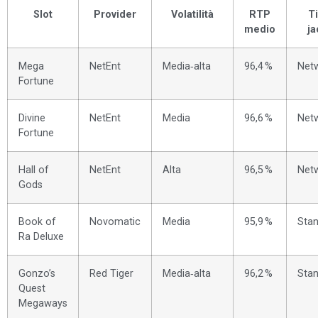
Slot
Provider
Volatilità
RTP
Ti
medio
ja
Mega
NetEnt
Media‑alta
96,4 %
Net
Fortune
Divine
NetEnt
Media
96,6 %
Net
Fortune
Hall of
NetEnt
Alta
96,5 %
Net
Gods
Book of
Novomatic
Media
95,9 %
Stan
Ra Deluxe
Gonzo’s
Red Tiger
Media‑alta
96,2 %
Stan
Quest
Megaways