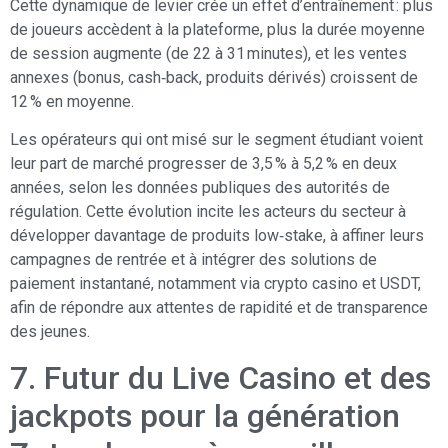
Cette dynamique de levier crée un effet d’entraînement : plus
de joueurs accèdent à la plateforme, plus la durée moyenne
de session augmente (de 22 à 31 minutes), et les ventes
annexes (bonus, cash‑back, produits dérivés) croissent de
12 % en moyenne.
Les opérateurs qui ont misé sur le segment étudiant voient
leur part de marché progresser de 3,5 % à 5,2 % en deux
années, selon les données publiques des autorités de
régulation. Cette évolution incite les acteurs du secteur à
développer davantage de produits low‑stake, à affiner leurs
campagnes de rentrée et à intégrer des solutions de
paiement instantané, notamment via crypto casino et USDT,
afin de répondre aux attentes de rapidité et de transparence
des jeunes.
7. Futur du Live Casino et des
jackpots pour la génération