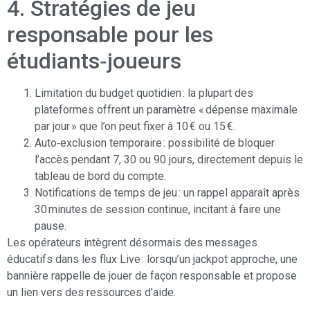
4. Stratégies de jeu
responsable pour les
étudiants‑joueurs
Limitation du budget quotidien : la plupart des
plateformes offrent un paramètre « dépense maximale
par jour » que l’on peut fixer à 10 € ou 15 €.
Auto‑exclusion temporaire : possibilité de bloquer
l’accès pendant 7, 30 ou 90 jours, directement depuis le
tableau de bord du compte.
Notifications de temps de jeu : un rappel apparaît après
30 minutes de session continue, incitant à faire une
pause.
Les opérateurs intègrent désormais des messages
éducatifs dans les flux Live : lorsqu’un jackpot approche, une
bannière rappelle de jouer de façon responsable et propose
un lien vers des ressources d’aide.