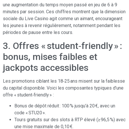
une augmentation du temps moyen passé en jeu de 6 à 9
minutes par session. Ces chiffres montrent que la dimension
sociale du Live Casino agit comme un aimant, encourageant
les jeunes à revenir régulièrement, notamment pendant les
périodes de pause entre les cours.
3. Offres « student‑friendly » :
bonus, mises faibles et
jackpots accessibles
Les promotions ciblant les 18‑25 ans misent sur la faiblesse
du capital disponible. Voici les composantes typiques d’une
offre « student‑friendly » :
Bonus de dépôt réduit : 100 % jusqu’à 20 €, avec un
code « STU20 ».
Tours gratuits sur des slots à RTP élevé (≥ 96,5 %) avec
une mise maximale de 0,10 €.