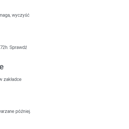
pomaga, wyczyść
 72h. Sprawdź
e
 w zakładce
rzane później.