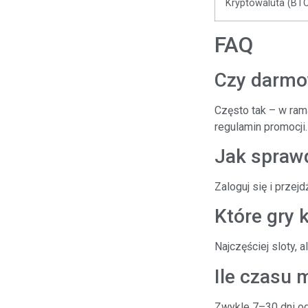
Kryptowaluta (BTC
FAQ
Czy darmo
Często tak – w ram
regulamin promocji.
Jak spraw
Zaloguj się i prze
Które gry k
Najczęściej sloty, 
Ile czasu 
Zwykle 7–30 dni od