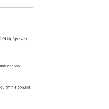
20 PLN). Sprawdź
lane osobno.
regulaminie bonusu.