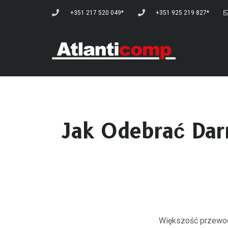
+351 217 520 049*
+351 925 219 827*
Jak Odebrać Dar
Większość przewodn