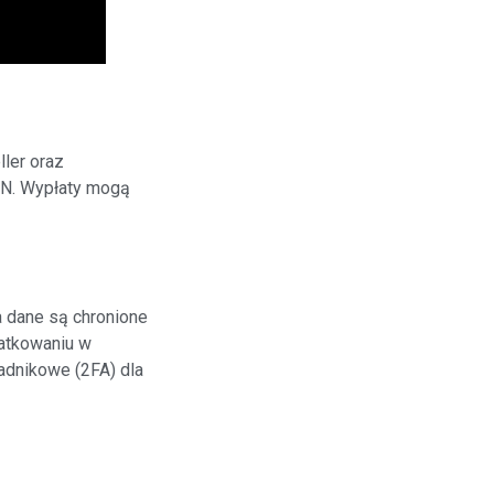
ller oraz
LN. Wypłaty mogą
 a dane są chronione
atkowaniu w
adnikowe (2FA) dla