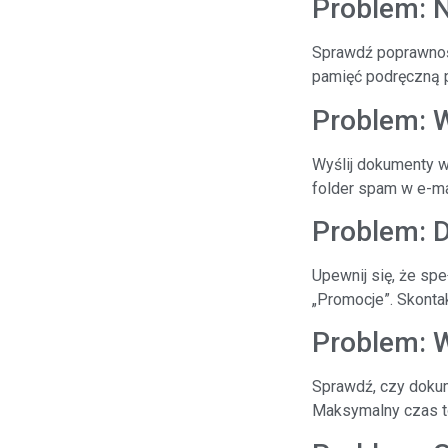
Problem: 
Sprawdź poprawność 
pamięć podręczną p
Problem: W
Wyślij dokumenty w
folder spam w e-ma
Problem: D
Upewnij się, że sp
„Promocje”. Skontak
Problem: W
Sprawdź, czy doku
Maksymalny czas to 