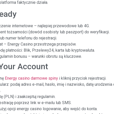
 platforma faktycznie działa.
Ready
czenie internetowe – najlepiej przewodowe lub 4G.
nt tożsamości (dowód osobisty lub paszport) do weryfikacji.
ub numer telefonu do rejestracji.
at – Energy Casino przestrzega przepisów.
ę płatności: Blik, Przelewy24, karta lub kryptowaluta.
gulamin bonusu – warunki obrotu są kluczowe.
 Your Account
onę
Energy casino darmowe spiny
i kliknij przycisk rejestracji.
ularz: podaj adres e-mail, hasło, imię i nazwisko, datę urodzenia
.
ę (PLN) i zaakceptuj regulamin.
estrację poprzez link w e-mailu lub SMS.
 użyj opcji energy casino logowanie, aby wejść do konta.