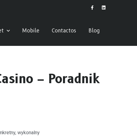
et
Mobile
Contactos
Blog
asino – Poradnik
onkretny, wykonalny