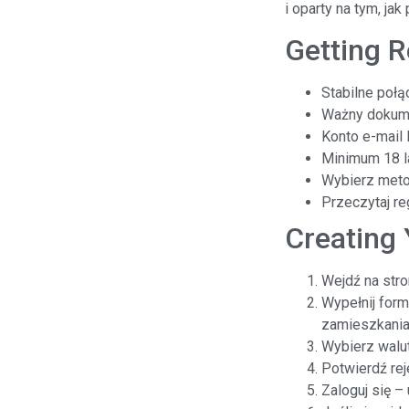
i oparty na tym, jak
Getting 
Stabilne połą
Ważny dokume
Konto e-mail l
Minimum 18 l
Wybierz metod
Przeczytaj re
Creating
Wejdź na str
Wypełnij form
zamieszkania
Wybierz walut
Potwierdź rej
Zaloguj się –