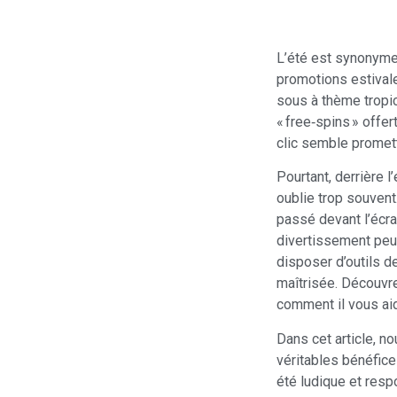
L’été est synonyme 
promotions estivale
sous à thème tropi
« free‑spins » offe
clic semble promett
Pourtant, derrière 
oublie trop souvent
passé devant l’écra
divertissement peut
disposer d’outils 
maîtrisée. Découvr
comment il vous aid
Dans cet article, n
véritables bénéfic
été ludique et resp