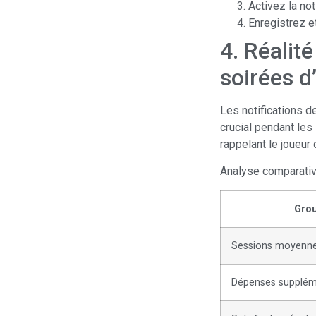
Activez la noti
Enregistrez 
4. Réalité
soirées d
Les notifications d
crucial pendant les
rappelant le joueur 
Analyse comparativ
Gro
Sessions moyenn
Dépenses supplém