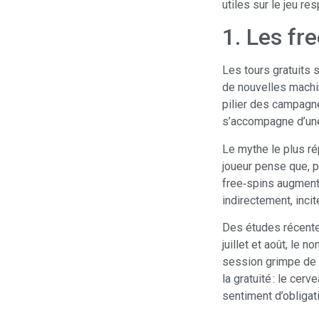
utiles sur le jeu re
1. Les fr
Les tours gratuits 
de nouvelles machin
pilier des campagne
s’accompagne d’une
Le mythe le plus ré
joueur pense que, pu
free‑spins augment
indirectement, inci
Des études récent
juillet et août, le
session grimpe de 1
la gratuité : le cer
sentiment d’obligat