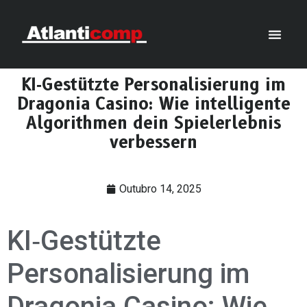
KI‑Gestützte Personalisierung im
Dragonia Casino: Wie intelligente
Algorithmen dein Spielerlebnis
verbessern
Outubro 14, 2025
KI‑Gestützte
Personalisierung im
Dragonia Casino: Wie