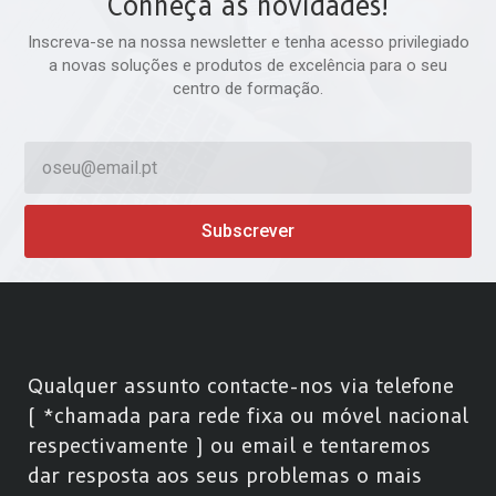
Conheça as novidades!
Inscreva-se na nossa newsletter e tenha acesso privilegiado
a novas soluções e produtos de excelência para o seu
centro de formação.
Subscrever
Qualquer assunto contacte-nos via telefone
( *chamada para rede fixa ou móvel nacional
respectivamente ) ou email e tentaremos
dar resposta aos seus problemas o mais