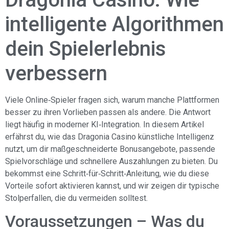
intelligente Algorithmen
dein Spielerlebnis
verbessern
Viele Online‑Spieler fragen sich, warum manche Plattformen
besser zu ihren Vorlieben passen als andere. Die Antwort
liegt häufig in moderner KI‑Integration. In diesem Artikel
erfährst du, wie das Dragonia Casino künstliche Intelligenz
nutzt, um dir maßgeschneiderte Bonusangebote, passende
Spielvorschläge und schnellere Auszahlungen zu bieten. Du
bekommst eine Schritt‑für‑Schritt‑Anleitung, wie du diese
Vorteile sofort aktivieren kannst, und wir zeigen dir typische
Stolperfallen, die du vermeiden solltest.
Voraussetzungen – Was du