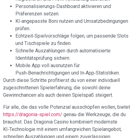
Personalisierungs‑Dashboard aktivieren und
Präferenzen setzen.
KI‑angepasste Boni nutzen und Umsatzbedingungen
prüfen.
Echtzeit‑Spielvorschläge folgen, um passende Slots
und Tischspiele zu finden.
Schnelle Auszahlungen durch automatisierte
Identitätsprüfung sichern.
Mobile App voll ausnutzen für
Push‑Benachrichtigungen und In‑App‑Statistiken.
Durch diese Schritte profitierst du von einer individuell
zugeschnittenen Spielerfahrung, die sowohl deine
Gewinnchancen als auch deinen Spielspaß steigert.
Für alle, die das volle Potenzial ausschöpfen wollen, bietet
https://dragonia-spiel.com/
genau die Werkzeuge, die du
brauchst. Das Dragonia Casino kombiniert modernste
KI‑Technologie mit einem umfangreichen Spielangebot,
schnellen Auszahlungen und einem zuverlässigen