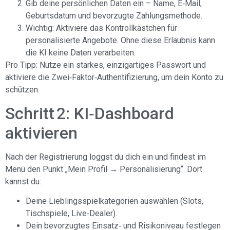
Gib deine persönlichen Daten ein – Name, E‑Mail,
Geburtsdatum und bevorzugte Zahlungsmethode.
Wichtig: Aktiviere das Kontrollkästchen für
personalisierte Angebote. Ohne diese Erlaubnis kann
die KI keine Daten verarbeiten.
Pro Tipp: Nutze ein starkes, einzigartiges Passwort und
aktiviere die Zwei‑Faktor‑Authentifizierung, um dein Konto zu
schützen.
Schritt 2: KI‑Dashboard
aktivieren
Nach der Registrierung loggst du dich ein und findest im
Menü den Punkt „Mein Profil → Personalisierung“. Dort
kannst du:
Deine Lieblingsspielkategorien auswählen (Slots,
Tischspiele, Live‑Dealer).
Dein bevorzugtes Einsatz‑ und Risikoniveau festlegen