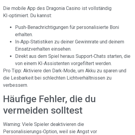
Die mobile App des Dragonia Casino ist vollständig
KI‑optimiert. Du kannst:
Push‑Benachrichtigungen für personalisierte Boni
erhalten.
In‑App‑Statistiken zu deiner Gewinnrate und deinem
Einsatzverhalten einsehen.
Direkt aus dem Spiel heraus Support‑Chats starten, die
von einem KI‑Assistenten vorgefiltert werden.
Pro Tipp: Aktiviere den Dark‑Mode, um Akku zu sparen und
die Lesbarkeit bei schlechten Lichtverhältnissen zu
verbessern.
Häufige Fehler, die du
vermeiden solltest
Warning: Viele Spieler deaktivieren die
Personalisierungs‑Option, weil sie Angst vor