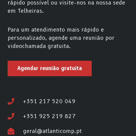
rápido possível ou visite-nos na nossa sede
em Telheiras.
Para um atendimento mais rápido e
personalizado, agende uma reunião por
videochamada gratuita.
Agendar reunião gratuita
+351 217 520 049
+351 925 219 827
geral@atlanticomp.pt