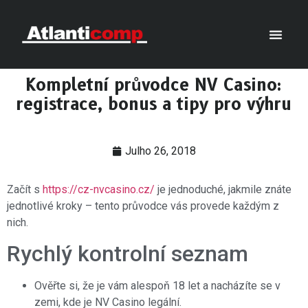
Kompletní průvodce NV Casino:
registrace, bonus a tipy pro výhru
Julho 26, 2018
Začít s
https://cz-nvcasino.cz/
je jednoduché, jakmile znáte
jednotlivé kroky – tento průvodce vás provede každým z
nich.
Rychlý kontrolní seznam
Ověřte si, že je vám alespoň 18 let a nacházíte se v
zemi, kde je NV Casino legální.