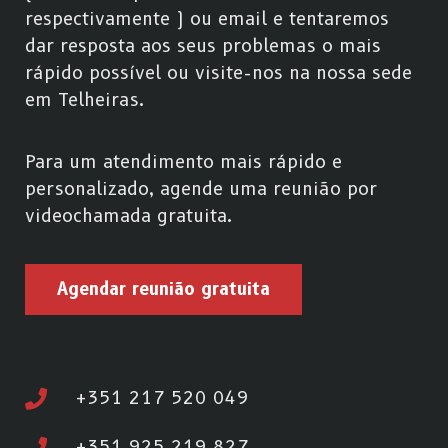
respectivamente ) ou email e tentaremos
dar resposta aos seus problemas o mais
rápido possível ou visite-nos na nossa sede
em Telheiras.
Para um atendimento mais rápido e
personalizado, agende uma reunião por
videochamada gratuita.
Agendar reunião gratuita
+351 217 520 049
+351 925 219 827