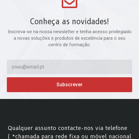
Conheça as novidades!
Inscreva-se na nossa newsletter e tenha acesso privilegiado
a novas soluções e produtos de excelência para o seu
centro de formação.
Subscrever
Qualquer assunto contacte-nos via telefone
( *chamada para rede fixa ou móvel nacional