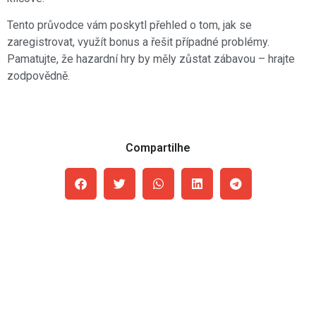
Tento průvodce vám poskytl přehled o tom, jak se
zaregistrovat, využít bonus a řešit případné problémy.
Pamatujte, že hazardní hry by měly zůstat zábavou – hrajte
zodpovědně.
Compartilhe