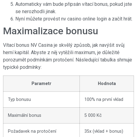
Automaticky vám bude připsán vítací bonus, pokud jste
se nerozhodli jinak.
Nyní můžete provést nv casino online login a začít hrát.
Maximalizace bonusu
Vítací bonus NV Casina je skvělý způsob, jak navýšit svůj
herní kapitál. Abyste z něj vytěžili maximum, je důležité
porozumět podmínkám protočení. Následující tabulka shrnuje
typické podmínky:
Parametr
Hodnota
Typ bonusu
100% na první vklad
Maximální bonus
5 000 Kč
Požadavek na protočení
35x (vklad + bonus)