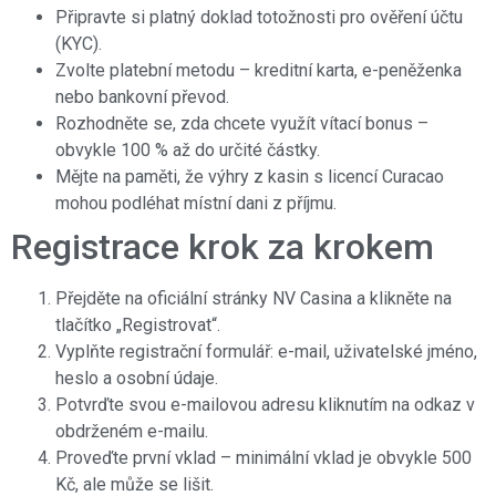
Připravte si platný doklad totožnosti pro ověření účtu
(KYC).
Zvolte platební metodu – kreditní karta, e-peněženka
nebo bankovní převod.
Rozhodněte se, zda chcete využít vítací bonus –
obvykle 100 % až do určité částky.
Mějte na paměti, že výhry z kasin s licencí Curacao
mohou podléhat místní dani z příjmu.
Registrace krok za krokem
Přejděte na oficiální stránky NV Casina a klikněte na
tlačítko „Registrovat“.
Vyplňte registrační formulář: e-mail, uživatelské jméno,
heslo a osobní údaje.
Potvrďte svou e-mailovou adresu kliknutím na odkaz v
obdrženém e-mailu.
Proveďte první vklad – minimální vklad je obvykle 500
Kč, ale může se lišit.