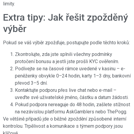
limity.
Extra tipy: Jak řešit zpožděný
výběr
Pokud se váš výběr zpožďuje, postupujte podle těchto kroků:
Zkontrolujte, zda jste splnili všechny podmínky
protočení bonusu a jestli jste prošli KYC ověřením.
Podívejte se na časové rámce uvedené v kasinu – e-
peněženky obvykle 0–24 hodin, karty 1–3 dny, bankovní
převod 3–5 dní.
Kontaktujte podporu přes live chat nebo e-mail –
uveďte své uživatelské jméno, částku a datum žádosti.
Pokud podpora nereaguje do 48 hodin, zašlete stížnost
na nezávislou platformu AskGamblers nebo ThePogg.
Ve většině případů jde o běžné zpoždění způsobené interní
kontrolou. Trpělivost a komunikace s týmem podpory jsou
klíčové.