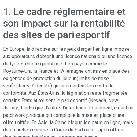
1. Le cadre réglementaire et
son impact sur la rentabilité
des sites de pari esportif
En Europe, la directive sur les jeux d’argent en ligne impose
aux opérateurs d’obtenir une licence nationale ou une licence
de type « remote gambling ». Les pays comme le
Royaume‑Uni, la France et l’Allemagne ont mis en place des
exigences de protection du joueur (limits de mise,
vérifications d’identité) qui augmentent les coûts de
conformité. Aux États‑Unis, la législation reste fragmentée :
certains États autorisent le pari esportif (Nevada, New
Jersey) tandis que d’autres l’interdisent totalement, créant un
patchwork juridique qui complique la mise en place d’une
offre unifiée. En Asie, la Chine bloque les paris en ligne, mais
des marchés comme la Corée du Sud ou le Japon offrent