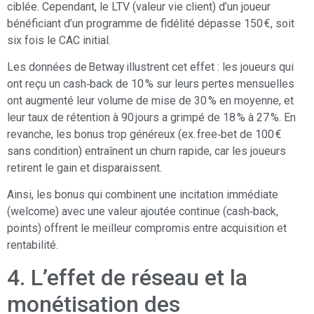
ciblée. Cependant, le LTV (valeur vie client) d’un joueur
bénéficiant d’un programme de fidélité dépasse 150 €, soit
six fois le CAC initial.
Les données de Betway illustrent cet effet : les joueurs qui
ont reçu un cash‑back de 10 % sur leurs pertes mensuelles
ont augmenté leur volume de mise de 30 % en moyenne, et
leur taux de rétention à 90 jours a grimpé de 18 % à 27 %. En
revanche, les bonus trop généreux (ex. free‑bet de 100 €
sans condition) entraînent un churn rapide, car les joueurs
retirent le gain et disparaissent.
Ainsi, les bonus qui combinent une incitation immédiate
(welcome) avec une valeur ajoutée continue (cash‑back,
points) offrent le meilleur compromis entre acquisition et
rentabilité.
4. L’effet de réseau et la
monétisation des