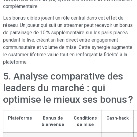
complémentaire.
Les bonus ciblés jouent un rôle central dans cet effet de
réseau. Un joueur qui suit un streamer peut recevoir un bonus
de parrainage de 10 % supplémentaire sur les paris placés
pendant le live, créant un lien direct entre engagement
communautaire et volume de mise. Cette synergie augmente
le customer lifetime value tout en renforçant la fidélité à la
plateforme.
5. Analyse comparative des
leaders du marché : qui
optimise le mieux ses bonus ?
Plateforme
Bonus de
Conditions
Cash‑back
bienvenue
de mise