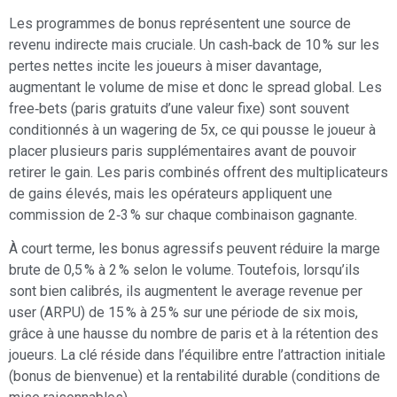
Les programmes de bonus représentent une source de
revenu indirecte mais cruciale. Un cash‑back de 10 % sur les
pertes nettes incite les joueurs à miser davantage,
augmentant le volume de mise et donc le spread global. Les
free‑bets (paris gratuits d’une valeur fixe) sont souvent
conditionnés à un wagering de 5x, ce qui pousse le joueur à
placer plusieurs paris supplémentaires avant de pouvoir
retirer le gain. Les paris combinés offrent des multiplicateurs
de gains élevés, mais les opérateurs appliquent une
commission de 2‑3 % sur chaque combinaison gagnante.
À court terme, les bonus agressifs peuvent réduire la marge
brute de 0,5 % à 2 % selon le volume. Toutefois, lorsqu’ils
sont bien calibrés, ils augmentent le average revenue per
user (ARPU) de 15 % à 25 % sur une période de six mois,
grâce à une hausse du nombre de paris et à la rétention des
joueurs. La clé réside dans l’équilibre entre l’attraction initiale
(bonus de bienvenue) et la rentabilité durable (conditions de