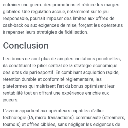
entraîner une guerre des promotions et réduire les marges
globales. Une régulation accrue, notamment sur le jeu
responsable, pourrait imposer des limites aux offres de
cash‑back ou aux exigences de mise, forçant les opérateurs
à repenser leurs stratégies de fidélisation.
Conclusion
Les bonus ne sont plus de simples incitations ponctuelles ;
ils constituent le pilier central de la stratégie économique
des sites de pari esportif. En combinant acquisition rapide,
rétention durable et conformité réglementaire, les
plateformes qui maîtrisent l’art du bonus optimisent leur
rentabilité tout en offrant une expérience enrichie aux
joueurs.
L’avenir appartient aux opérateurs capables d’allier
technologie (IA, micro‑transactions), communauté (streamers,
tournois) et offres ciblées, sans négliger les exigences de