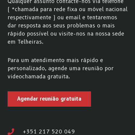
Qualquer assunto contacte-nos via telefone
( *chamada para rede fixa ou móvel nacional
respectivamente ) ou email e tentaremos
dar resposta aos seus problemas o mais
rápido possível ou visite-nos na nossa sede
em Telheiras.
Para um atendimento mais rápido e
personalizado, agende uma reunião por
videochamada gratuita.
Agendar reunião gratuita
+351 217 520 049