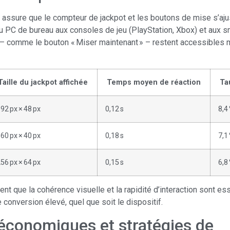
 assure que le compteur de jackpot et les boutons de mise s’aju
 PC de bureau aux consoles de jeu (PlayStation, Xbox) et aux 
 – comme le bouton « Miser maintenant » – restent accessible
Taille du jackpot affichée
Temps moyen de réaction
Ta
92 px × 48 px
0,12 s
8,4
60 px × 40 px
0,18 s
7,1
56 px × 64 px
0,15 s
6,8
ent que la cohérence visuelle et la rapidité d’interaction sont es
 conversion élevé, quel que soit le dispositif.
économiques et stratégies de