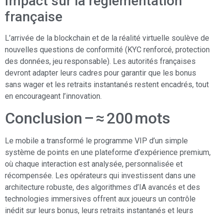
Impact sur la réglementation
française
L’arrivée de la blockchain et de la réalité virtuelle soulève de
nouvelles questions de conformité (KYC renforcé, protection
des données, jeu responsable). Les autorités françaises
devront adapter leurs cadres pour garantir que les bonus
sans wager et les retraits instantanés restent encadrés, tout
en encourageant l’innovation.
Conclusion – ≈ 200 mots
Le mobile a transformé le programme VIP d’un simple
système de points en une plateforme d’expérience premium,
où chaque interaction est analysée, personnalisée et
récompensée. Les opérateurs qui investissent dans une
architecture robuste, des algorithmes d’IA avancés et des
technologies immersives offrent aux joueurs un contrôle
inédit sur leurs bonus, leurs retraits instantanés et leurs