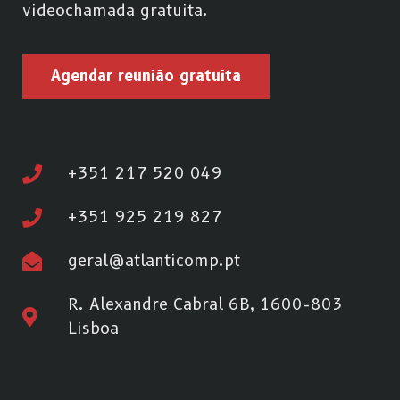
videochamada gratuita.
Agendar reunião gratuita
+351 217 520 049
+351 925 219 827
geral@atlanticomp.pt
R. Alexandre Cabral 6B, 1600-803
Lisboa