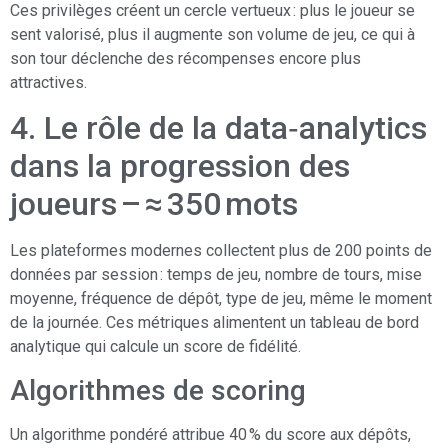
Ces privilèges créent un cercle vertueux : plus le joueur se
sent valorisé, plus il augmente son volume de jeu, ce qui à
son tour déclenche des récompenses encore plus
attractives.
4. Le rôle de la data‑analytics
dans la progression des
joueurs – ≈ 350 mots
Les plateformes modernes collectent plus de 200 points de
données par session : temps de jeu, nombre de tours, mise
moyenne, fréquence de dépôt, type de jeu, même le moment
de la journée. Ces métriques alimentent un tableau de bord
analytique qui calcule un score de fidélité.
Algorithmes de scoring
Un algorithme pondéré attribue 40 % du score aux dépôts,