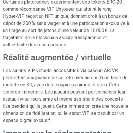
Certaines plateformes expérimentent des tokens ERC‑20
comme récompense VIP. Un joueur qui atteint le rang
Hyper‑VIP reçoit un NFT unique, donnant droit à un bonus de
dépôt de 200 % sans wager et à une participation exclusive à
un tirage au sort de jetons d’une valeur de 10 000 €. La
traçabilité de la blockchain assure transparence et
authenticité des récompenses.
Réalité augmentée / virtuelle
Les salons VIP virtuels, accessibles via casque AR/VR,
permettent aux joueurs de se retrouver autour d’une table de
roulette en 3D, avec des croupiers animés et des effets
sonores immersifs. Les joueurs peuvent personnaliser leur
avatar, inviter leurs amis et même assister à des concerts
live pendant qu’ils jouent. Cette immersion crée une nouvelle
dimension de fidélisation, où le statut VIP se traduit par un
espace digital exclusif.