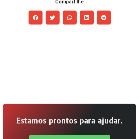
Compartilhe
Estamos prontos para ajudar.