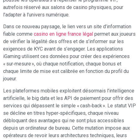
autrefois réservé aux salons de casino physiques, pour
l’adapter à l’univers numérique.
Dans ce nouveau paysage, le lien vers un site d’information
fiable comme
casino en ligne france légal
permet aux joueurs
de vérifier la légalité des offres et de s’informer sur les
exigences de KYC avant de s’engager. Les applications
iGaming utilisent ces données pour créer des expériences
« sur‑mesure », où chaque notification, chaque bonus et
chaque limite de mise est calibrée en fonction du profil du
joueur.
Les plateformes mobiles exploitent désormais l’intelligence
artificielle, le big data et les API de paiement pour offrir des
services qui dépassent le simple « cash‑back ». Le statut VIP
se décline en titres hyper‑spécifiques, chaque niveau
débloquant des avantages qui ne sont plus accessibles
depuis un ordinateur de bureau. Cette mutation impose aux
opérateurs de revoir leurs architectures techniques, leurs