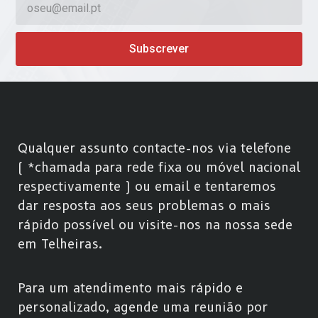
Subscrever
Qualquer assunto contacte-nos via telefone
( *chamada para rede fixa ou móvel nacional
respectivamente ) ou email e tentaremos
dar resposta aos seus problemas o mais
rápido possível ou visite-nos na nossa sede
em Telheiras.
Para um atendimento mais rápido e
personalizado, agende uma reunião por