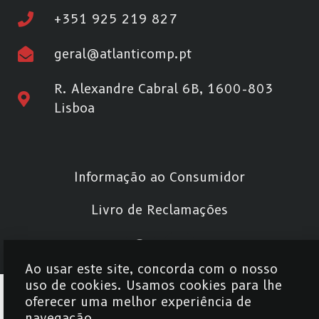
+351 925 219 827
geral@atlanticomp.pt
R. Alexandre Cabral 6B, 1600-803
Lisboa
Informação ao Consumidor
Livro de Reclamações
Ao usar este site, concorda com o nosso
uso de cookies. Usamos cookies para lhe
oferecer uma melhor experiência de
navegação.