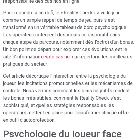
responsabilité des casinos en ligne.
Pour répondre à ce défi, le « Reality Check » a vu le jour
comme un simple rappel de temps de jeu, puis s’est
transformé en un véritable tableau de bord psychologique.
Les opérateurs intègrent désormais ce dispositif dans
chaque étape du parcours, notamment dès l’octroi d’un bonus.
Un bon point de départ pour explorer ces évolutions est le
site d’information
crypto casino
, qui répertorie les meilleures
pratiques du secteur.
Cet article décortique l’interaction entre la psychologie du
joueur, les incitations promotionnelles et les mécanismes de
contrôle. Nous verrons comment les biais cognitifs rendent
les bonus irrésistibles, comment le Reality Check s’est
sophistiqué, et quelles stratégies responsables les
opérateurs mettent en place pour transformer chaque offre
en outil d’autoprotection.
Psychologie du joueur face