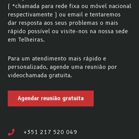
( *chamada para rede fixa ou móvel nacional
respectivamente ) ou email e tentaremos
dar resposta aos seus problemas o mais
rápido possível ou visite-nos na nossa sede
em Telheiras.
Para um atendimento mais rápido e
personalizado, agende uma reunião por
videochamada gratuita.
Agendar reunião gratuita
+351 217 520 049