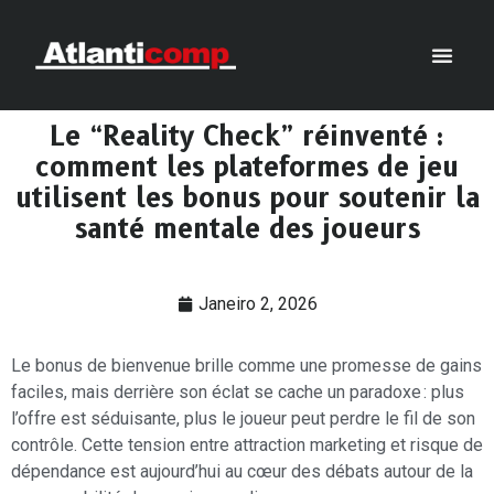
Le “Reality Check” réinventé :
comment les plateformes de jeu
utilisent les bonus pour soutenir la
santé mentale des joueurs
Janeiro 2, 2026
Le bonus de bienvenue brille comme une promesse de gains
faciles, mais derrière son éclat se cache un paradoxe : plus
l’offre est séduisante, plus le joueur peut perdre le fil de son
contrôle. Cette tension entre attraction marketing et risque de
dépendance est aujourd’hui au cœur des débats autour de la