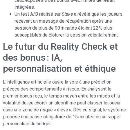
ceux exposés à des bonus avec limites de retrait
intégrées.
Un test A/B réalisé sur
Stake
a révélé que les joueurs
recevant un message de récupération après une
session de plus de 90 minutes étaient 22 % plus
susceptibles de clôturer la session volontairement.
Le futur du Reality Check et
des bonus : IA,
personnalisation et éthique
L’intelligence artificielle ouvre la voie à une prédiction
précoce des comportements à risque. En analysant le
premier bonus reçu, le temps moyen entre les mises et la
volatilité du jeu choisi, un algorithme peut classer le joueur
dans une zone de risque « élevé ». Dès ce signal, le système
propose une pause obligatoire de 15 minutes ou un rappel
personnalisé du budget.