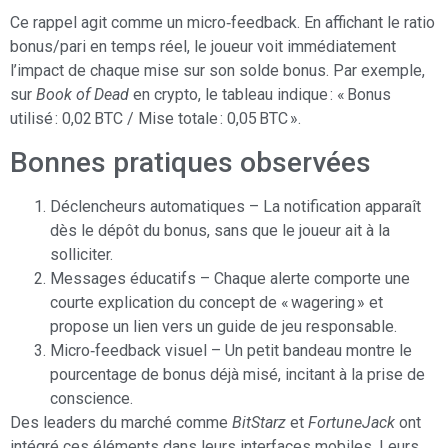
Ce rappel agit comme un micro‑feedback. En affichant le ratio
bonus/pari en temps réel, le joueur voit immédiatement
l’impact de chaque mise sur son solde bonus. Par exemple,
sur
Book of Dead
en crypto, le tableau indique : « Bonus
utilisé : 0,02 BTC / Mise totale : 0,05 BTC ».
Bonnes pratiques observées
Déclencheurs automatiques – La notification apparaît
dès le dépôt du bonus, sans que le joueur ait à la
solliciter.
Messages éducatifs – Chaque alerte comporte une
courte explication du concept de « wagering » et
propose un lien vers un guide de jeu responsable.
Micro‑feedback visuel – Un petit bandeau montre le
pourcentage de bonus déjà misé, incitant à la prise de
conscience.
Des leaders du marché comme
BitStarz
et
FortuneJack
ont
intégré ces éléments dans leurs interfaces mobiles. Leurs