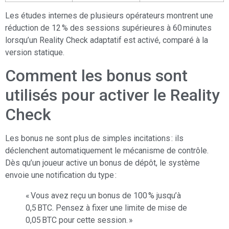
Les études internes de plusieurs opérateurs montrent une
réduction de 12 % des sessions supérieures à 60 minutes
lorsqu’un Reality Check adaptatif est activé, comparé à la
version statique.
Comment les bonus sont
utilisés pour activer le Reality
Check
Les bonus ne sont plus de simples incitations : ils
déclenchent automatiquement le mécanisme de contrôle.
Dès qu’un joueur active un bonus de dépôt, le système
envoie une notification du type :
« Vous avez reçu un bonus de 100 % jusqu’à
0,5 BTC. Pensez à fixer une limite de mise de
0,05 BTC pour cette session. »