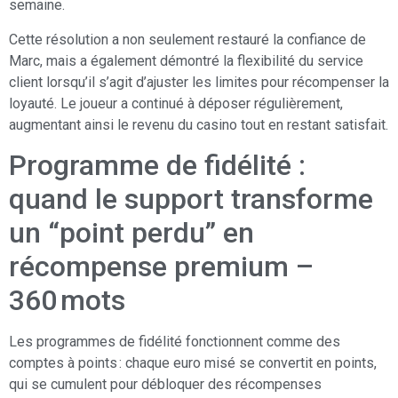
semaine.
Cette résolution a non seulement restauré la confiance de
Marc, mais a également démontré la flexibilité du service
client lorsqu’il s’agit d’ajuster les limites pour récompenser la
loyauté. Le joueur a continué à déposer régulièrement,
augmentant ainsi le revenu du casino tout en restant satisfait.
Programme de fidélité :
quand le support transforme
un “point perdu” en
récompense premium –
360 mots
Les programmes de fidélité fonctionnent comme des
comptes à points : chaque euro misé se convertit en points,
qui se cumulent pour débloquer des récompenses