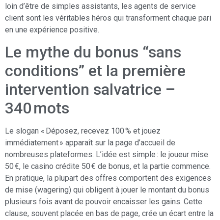
loin d’être de simples assistants, les agents de service
client sont les véritables héros qui transforment chaque pari
en une expérience positive.
Le mythe du bonus “sans
conditions” et la première
intervention salvatrice –
340 mots
Le slogan « Déposez, recevez 100 % et jouez
immédiatement » apparaît sur la page d’accueil de
nombreuses plateformes. L’idée est simple : le joueur mise
50 €, le casino crédite 50 € de bonus, et la partie commence.
En pratique, la plupart des offres comportent des exigences
de mise (wagering) qui obligent à jouer le montant du bonus
plusieurs fois avant de pouvoir encaisser les gains. Cette
clause, souvent placée en bas de page, crée un écart entre la