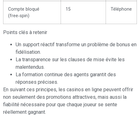
Compte bloqué
15
Téléphone
(free‑spin)
Points clés à retenir
Un support réactif transforme un problème de bonus en
fidélisation.
La transparence sur les clauses de mise évite les
malentendus.
La formation continue des agents garantit des
réponses précises.
En suivant ces principes, les casinos en ligne peuvent offrir
non seulement des promotions attractives, mais aussi la
fiabilité nécessaire pour que chaque joueur se sente
réellement gagnant.