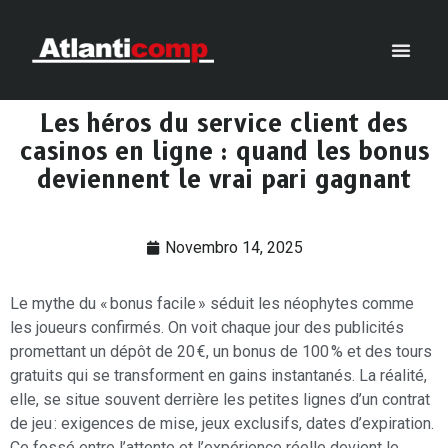
Les héros du service client des
casinos en ligne : quand les bonus
deviennent le vrai pari gagnant
Novembro 14, 2025
Le mythe du « bonus facile » séduit les néophytes comme
les joueurs confirmés. On voit chaque jour des publicités
promettant un dépôt de 20 €, un bonus de 100 % et des tours
gratuits qui se transforment en gains instantanés. La réalité,
elle, se situe souvent derrière les petites lignes d’un contrat
de jeu : exigences de mise, jeux exclusifs, dates d’expiration.
Ce fossé entre l’attente et l’expérience réelle devient le