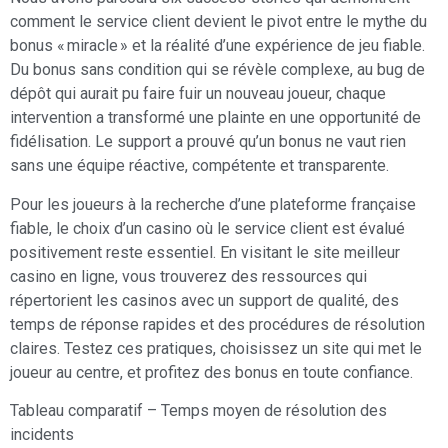
comment le service client devient le pivot entre le mythe du
bonus « miracle » et la réalité d’une expérience de jeu fiable.
Du bonus sans condition qui se révèle complexe, au bug de
dépôt qui aurait pu faire fuir un nouveau joueur, chaque
intervention a transformé une plainte en une opportunité de
fidélisation. Le support a prouvé qu’un bonus ne vaut rien
sans une équipe réactive, compétente et transparente.
Pour les joueurs à la recherche d’une plateforme française
fiable, le choix d’un casino où le service client est évalué
positivement reste essentiel. En visitant le site meilleur
casino en ligne, vous trouverez des ressources qui
répertorient les casinos avec un support de qualité, des
temps de réponse rapides et des procédures de résolution
claires. Testez ces pratiques, choisissez un site qui met le
joueur au centre, et profitez des bonus en toute confiance.
Tableau comparatif – Temps moyen de résolution des
incidents